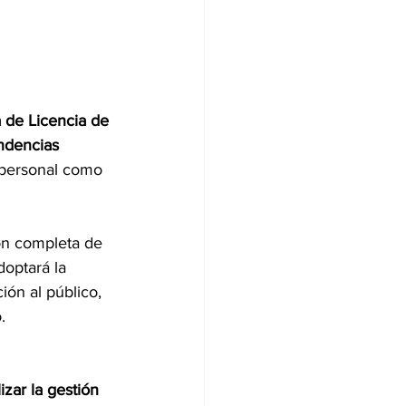
 de Licencia de 
ndencias 
l personal como 
ón completa de 
doptará la 
ión al público, 
.
izar la gestión 