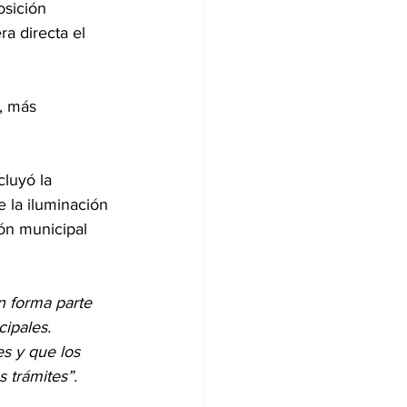
osición 
a directa el 
, más 
cluyó la 
 la iluminación 
ión municipal 
n forma parte 
ipales. 
s y que los 
 trámites”.