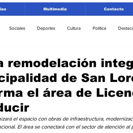
ias
Multimedia
Contacto
Sociales
Deportes
Cultura
Política
Destac
 Lorenzo
Rosario
Puerto San Martín
Ricardone
 remodelación integ
cipalidad de San Lo
tamento San Lorenzo
Pujato
Turismo
Economía
rma el área de Licen
e Fútbol
Cañada de Gómez
Firmat
Educación
E
ducir
izará el espacio con obras de infraestructura, modernizac
ional. El área se conectará con el sector de atención al 