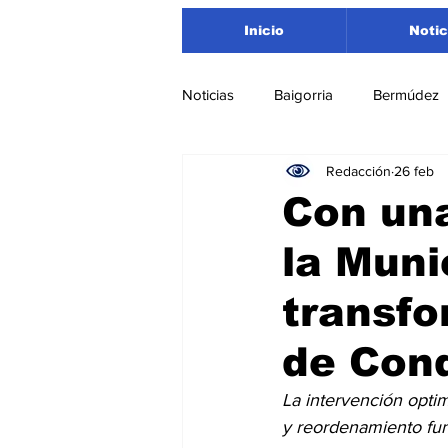
Inicio
Notic
Noticias
Baigorria
Bermúdez
Redacción
26 feb
Nacionales
Beltrán
San
Con una
la Muni
Timbúes
Roldán
Depar
transfo
Salud
Asociación Rosarina d
de Con
La intervención optim
Medioambiente
y reordenamiento func