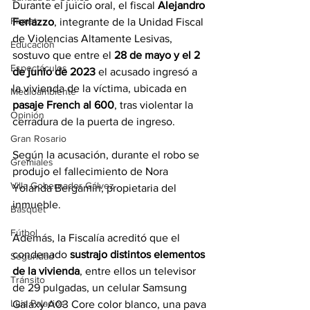
Durante el juicio oral, el fiscal 
Alejandro 
Firmat
Ferlazzo
, integrante de la Unidad Fiscal 
de Violencias Altamente Lesivas, 
Educación
sostuvo que entre el 
28 de mayo y el 2 
Espectáculos
de junio de 2023
 el acusado ingresó a 
la vivienda de la víctima, ubicada en 
Medioambiente
pasaje French al 600
, tras violentar la 
Opinión
cerradura de la puerta de ingreso.
Gran Rosario
Según la acusación, durante el robo se 
Gremiales
produjo el fallecimiento de Nora 
Villa Gobernador Gálvez
Yolanda Bergamin, propietaria del 
inmueble.
Básquet
Fútbol
Además, la Fiscalía acreditó que el 
condenado 
sustrajo distintos elementos 
Seguridad
de la vivienda
, entre ellos un televisor 
Tránsito
de 29 pulgadas, un celular Samsung 
Luis Palacios
Galaxy A03 Core color blanco, una pava 