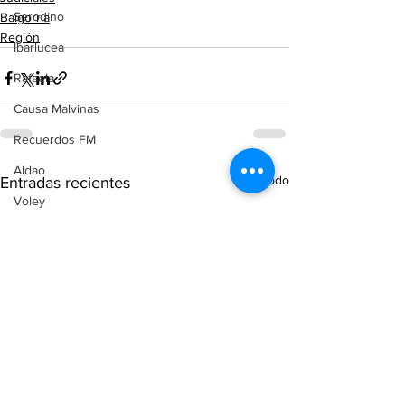
Serodino
Baigorria
Región
Ibarlucea
Rafaela
Causa Malvinas
Recuerdos FM
Aldao
Ver todo
Entradas recientes
Voley
Oliveros
Tenis
Reconquista
Judiciales
Elecciones 2025
Entre Ríos