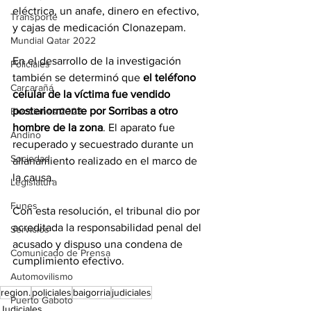
eléctrica, un anafe, dinero en efectivo, 
Transporte
y cajas de medicación Clonazepam.
Mundial Qatar 2022
En el desarrollo de la investigación 
Policiales
también se determinó que 
el teléfono 
Carcarañá
celular de la víctima fue vendido 
posteriormente por Sorribas a otro 
Elecciones 2023
hombre de la zona
. El aparato fue 
Andino
recuperado y secuestrado durante un 
Sociedad
allanamiento realizado en el marco de 
la causa.
Legislatura
Funes
Con esta resolución, el tribunal dio por 
acreditada la responsabilidad penal del 
Servicios
acusado y dispuso una condena de 
Comunicado de Prensa
cumplimiento efectivo.
Automovilismo
region.
policiales
baigorria
judiciales
Puerto Gaboto
Judiciales