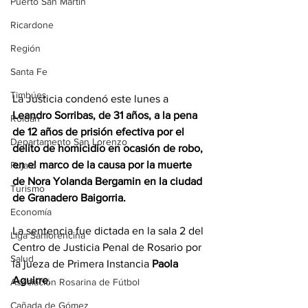
Puerto San Martín
Ricardone
Región
Santa Fe
Timbúes
La Justicia condenó este lunes a 
Leandro Sorribas, de 31 años, a la pena 
Roldán
de 12 años de prisión efectiva por el 
Departamento San Lorenzo
delito de homicidio en ocasión de robo, 
en el marco de la causa por la muerte 
Pujato
de Nora Yolanda Bergamin en la ciudad 
Turismo
de Granadero Baigorria.
Economía
La sentencia fue dictada en la sala 2 del 
Liga Sanlorencina
Centro de Justicia Penal de Rosario por 
Salud
la jueza de Primera Instancia 
Paola 
Aguirre
.
Asociación Rosarina de Fútbol
Cañada de Gómez