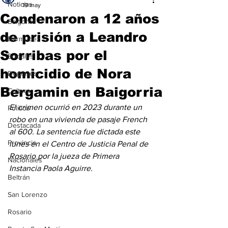
Noticias
19 may
Condenaron a 12 años
Baigorria
de prisión a Leandro
Bermúdez
Sorribas por el
Sociales
homicidio de Nora
Deportes
Bergamin en Baigorria
Cultura
El crimen ocurrió en 2023 durante un 
Política
robo en una vivienda de pasaje French 
Destacada
al 600. La sentencia fue dictada este 
Provincia
lunes en el Centro de Justicia Penal de 
Rosario por la jueza de Primera 
Nacionales
Instancia Paola Aguirre.
Beltrán
San Lorenzo
Rosario