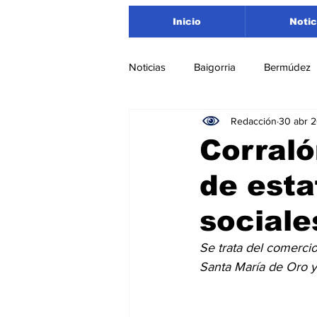
Inicio
Notic
Noticias
Baigorria
Bermúdez
Redacción
30 abr 
Nacionales
Beltrán
San
Corraló
de esta
Timbúes
Roldán
Depar
sociale
Salud
Asociación Rosarina d
Se trata del comercio
Santa María de Oro 
Medioambiente