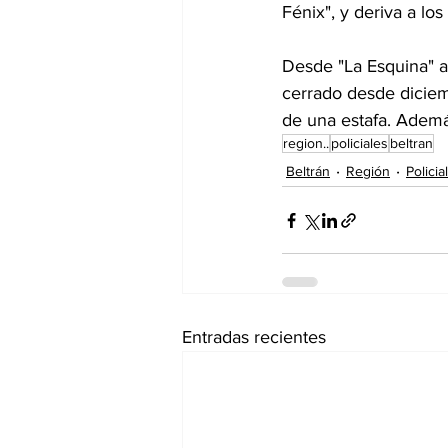
Fénix", y deriva a lo
Desde "La Esquina" a
cerrado desde diciemb
de una estafa. Además
region..
policiales
beltran
Beltrán
Región
Policia
Entradas recientes