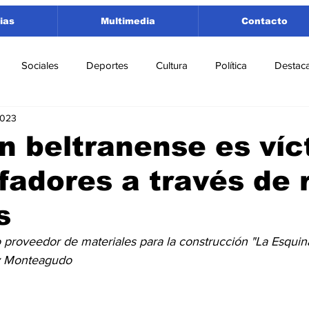
ias
Multimedia
Contacto
Sociales
Deportes
Cultura
Política
Destac
2023
 Lorenzo
Rosario
Puerto San Martín
Ricardone
n beltranense es víc
fadores a través de 
tamento San Lorenzo
Pujato
Turismo
Economía
s
e Fútbol
Cañada de Gómez
Firmat
Educación
E
 proveedor de materiales para la construcción "La Esquin
y Monteagudo