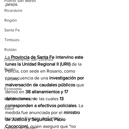
Puerto San Martín
pesos.
Ricardone
Región
Santa Fe
Timbúes
Roldán
La 
Provincia de Santa Fe intervino este 
Departamento San Lorenzo
lunes la Unidad Regional II (URII)
 de la 
Pujato
Policía, con sede en Rosario, como 
consecuencia de una 
investigación por 
Turismo
malversación de caudales públicos
 que 
Economía
derivó en 
38 allanamientos y 17 
detenciones
, de las cuales 
13 
Liga Sanlorencina
corresponden a efectivos policiales
. La 
Salud
medida fue anunciada por el 
ministro 
Asociación Rosarina de Fútbol
de Justicia y Seguridad, Pablo 
Cococcioni
, quien aseguró que "no 
Cañada de Gómez