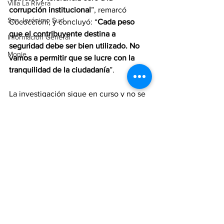
Villa La Rivera
corrupción institucional
”, remarcó 
San Jerónimo Sud
Cococcioni, y concluyó: “
Cada peso 
que el contribuyente destina a 
Información General
seguridad debe ser bien utilizado. No 
Monje
vamos a permitir que se lucre con la 
tranquilidad de la ciudadanía
”.
La investigación sigue en curso y no se 
descartan 
nuevas medidas disciplinarias 
y judiciales
 en los próximos días.
region.
policiales
rosario
Rosario
Seguridad
Policiales