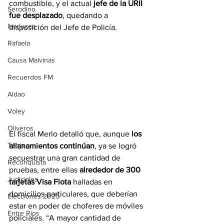
combustible, y el actual 
jefe de la URII 
Serodino
fue desplazado
, quedando a 
Ibarlucea
disposición del Jefe de Policía.
Rafaela
Causa Malvinas
Recuerdos FM
Aldao
Voley
Oliveros
El fiscal Merlo detalló que, aunque 
los 
Tenis
allanamientos continúan
, ya se logró 
secuestrar una gran cantidad de 
Reconquista
pruebas, entre ellas 
alrededor de 300 
Judiciales
tarjetas Visa Flota
 halladas en 
domicilios particulares, que deberían 
Elecciones 2025
estar en poder de choferes de móviles 
Entre Ríos
policiales. “A mayor cantidad de 