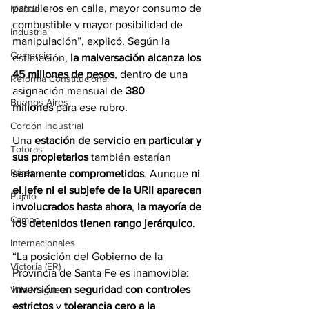
patrulleros en calle, mayor consumo de 
Mundo
combustible y mayor posibilidad de 
Industria
manipulación”, explicó. Según la 
Comercio
estimación, 
la malversación alcanza los 
45 millones de pesos
, dentro de una 
Reforma Constitucional
asignación mensual de 
380 
Buenos Aires
millones
 para ese rubro.
Cordón Industrial
Una 
estación de servicio en particular y 
Totoras
sus propietarios
 también estarían 
Pérez
seriamente comprometidos
. Aunque 
ni 
el jefe ni el subjefe de la URII aparecen 
Pujato
involucrados hasta ahora
, 
la mayoría de 
Campo
los detenidos tienen rango jerárquico
.
Internacionales
“La posición del Gobierno de la 
Victoria (ER)
Provincia de Santa Fe es inamovible: 
inversión en seguridad con controles 
Villa Mugueta
estrictos
 y 
tolerancia cero a la 