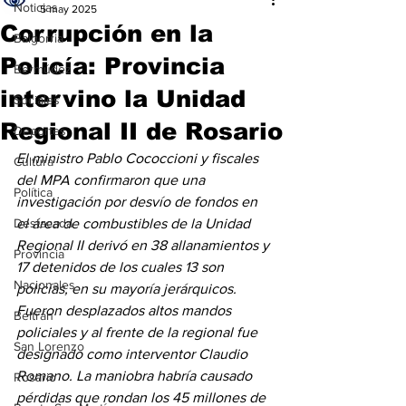
Noticias
5 may 2025
Corrupción en la
Baigorria
Policía: Provincia
Bermúdez
intervino la Unidad
Sociales
Regional II de Rosario
Deportes
El ministro Pablo Cococcioni y fiscales 
Cultura
del MPA confirmaron que una 
Política
investigación por desvío de fondos en 
Destacada
el área de combustibles de la Unidad 
Regional II derivó en 38 allanamientos y 
Provincia
17 detenidos de los cuales 13 son 
Nacionales
policías, en su mayoría jerárquicos. 
Fueron desplazados altos mandos 
Beltrán
policiales y al frente de la regional fue 
San Lorenzo
designado como interventor Claudio 
Romano. La maniobra habría causado 
Rosario
pérdidas que rondan los 45 millones de 