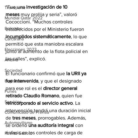
“Fue una 
investigación de 10 
Transporte
meses
 muy prolija y seria”, valoró 
Mundial Qatar 2022
Cococcioni. “Muchos controles 
Policiales
establecidos por el Ministerio fueron 
incumplidos sistemáticamente
, lo que 
Carcarañá
permitió que esta maniobra escalara 
Elecciones 2023
junto al aumento de la flota policial en 
las calles”, explicó.
Andino
Sociedad
El funcionario confirmó que 
la URII ya 
fue intervenida
, y que el designado 
Legislatura
para ese rol es el 
director general 
Funes
retirado Claudio Romano
, quien fue 
Servicios
reincorporado al servicio activo
. La 
intervención tendrá una duración inicial 
Comunicado de Prensa
de 
tres meses
, prorrogables. Además, 
Automovilismo
se ordenó 
una auditoría integral
 con 
énfasis en los controles de carga de 
Puerto Gaboto