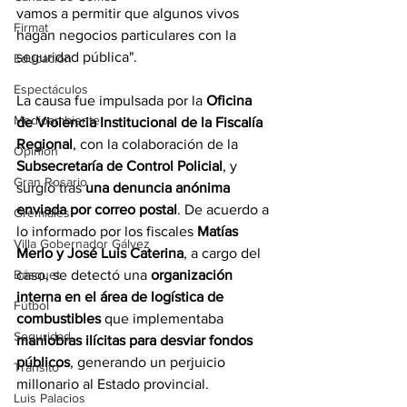
vamos a permitir que algunos vivos 
Firmat
hagan negocios particulares con la 
seguridad pública".
Educación
Espectáculos
La causa fue impulsada por la 
Oficina 
Medioambiente
de Violencia Institucional de la Fiscalía 
Regional
, con la colaboración de la 
Opinión
Subsecretaría de Control Policial
, y 
Gran Rosario
surgió tras 
una denuncia anónima 
enviada por correo postal
. De acuerdo a 
Gremiales
lo informado por los fiscales 
Matías 
Villa Gobernador Gálvez
Merlo y José Luis Caterina
, a cargo del 
caso, se detectó una 
organización 
Básquet
interna en el área de logística de 
Fútbol
combustibles
 que implementaba 
Seguridad
maniobras ilícitas para desviar fondos 
públicos
, generando un perjuicio 
Tránsito
millonario al Estado provincial.
Luis Palacios