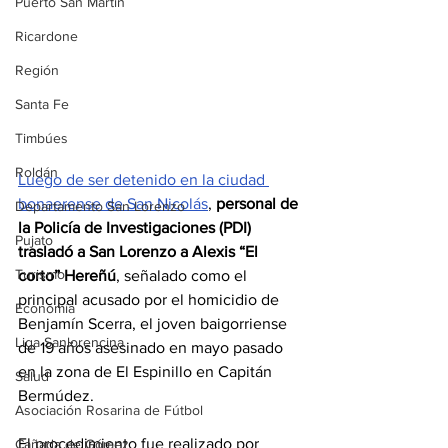
Puerto San Martín
Ricardone
Región
Santa Fe
Timbúes
Roldán
Luego de ser detenido en la ciudad 
bonaerense de San Nicolás
, 
personal de 
Departamento San Lorenzo
la Policía de Investigaciones (PDI) 
Pujato
trasladó a San Lorenzo a Alexis “El 
Turismo
corto” Hereñú
, señalado como el 
principal acusado por el homicidio de 
Economía
Benjamín Scerra, el joven baigorriense 
Liga Sanlorencina
de 19 años asesinado en mayo pasado 
en la zona de El Espinillo en Capitán 
Salud
Bermúdez.
Asociación Rosarina de Fútbol
El procedimiento fue realizado por 
Cañada de Gómez