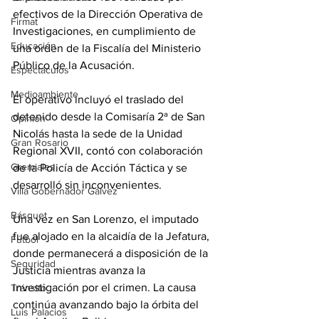
efectivos de la Dirección Operativa de 
Firmat
Investigaciones, en cumplimiento de 
Educación
una orden de la Fiscalía del Ministerio 
Público de la Acusación.
Espectáculos
Medioambiente
El operativo incluyó el traslado del 
detenido desde la Comisaría 2ª de San 
Opinión
Nicolás hasta la sede de la Unidad 
Gran Rosario
Regional XVII, contó con colaboración 
Gremiales
de la Policía de Acción Táctica y se 
desarrolló sin inconvenientes.
Villa Gobernador Gálvez
Básquet
Una vez en San Lorenzo, el imputado 
fue alojado en la alcaidía de la Jefatura, 
Fútbol
donde permanecerá a disposición de la 
Seguridad
Justicia mientras avanza la 
investigación por el crimen. La causa 
Tránsito
continúa avanzando bajo la órbita del 
Luis Palacios