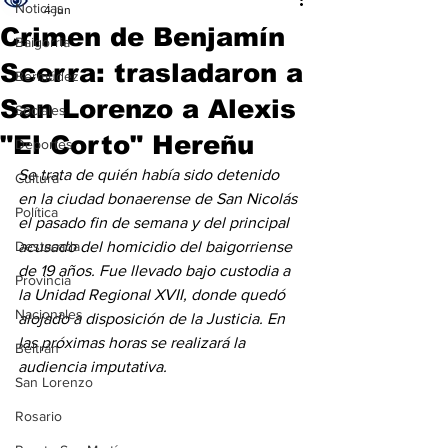
Noticias
4 jun
Crimen de Benjamín
Baigorria
Scerra: trasladaron a
Bermúdez
San Lorenzo a Alexis
Sociales
"El Corto" Hereñu
Deportes
Se trata de quién había sido detenido 
Cultura
en la ciudad bonaerense de San Nicolás 
Política
el pasado fin de semana y del principal 
Destacada
acusado del homicidio del baigorriense 
de 19 años. Fue llevado bajo custodia a 
Provincia
la Unidad Regional XVII, donde quedó 
Nacionales
alojado a disposición de la Justicia. En 
las próximas horas se realizará la 
Beltrán
audiencia imputativa.
San Lorenzo
Rosario