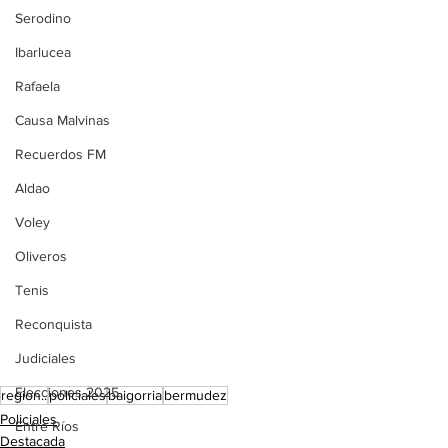
Serodino
Ibarlucea
Rafaela
Causa Malvinas
Recuerdos FM
Aldao
Voley
Oliveros
Tenis
Reconquista
Judiciales
Elecciones 2025
region..
policiales
baigorria
bermudez
Policiales
Entre Ríos
Destacada