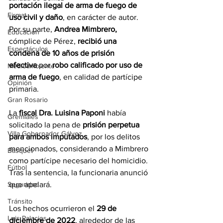
portación ilegal de arma de fuego de 
Firmat
uso civil y daño
, en carácter de autor. 
Por su parte, 
Andrea Mimbrero,
Educación
cómplice de Pérez,
 recibió una 
Espectáculos
condena de 10 años de prisión 
efectiva
 por 
robo calificado por uso de 
Medioambiente
arma de fuego
, en calidad de partícipe 
Opinión
primaria.
Gran Rosario
La 
fiscal Dra. Luisina Paponi
 había 
Gremiales
solicitado la pena de 
prisión perpetua 
Villa Gobernador Gálvez
para ambos imputados
, por los delitos 
mencionados, considerando a Mimbrero 
Básquet
como partícipe necesario del homicidio. 
Fútbol
Tras la sentencia, la funcionaria anunció 
que apelará.
Seguridad
Tránsito
Los hechos ocurrieron el 
29 de 
Luis Palacios
diciembre de 2022
, alrededor de las 