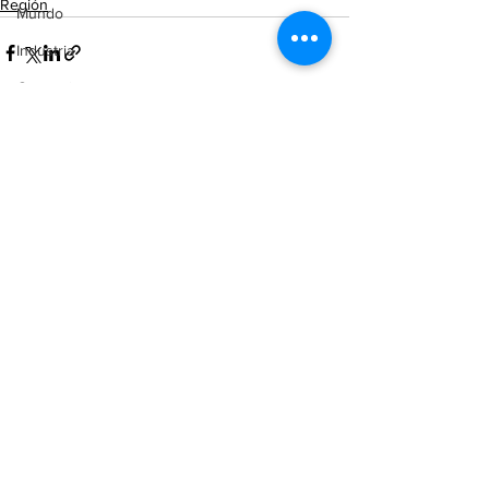
Región
Mundo
Industria
Comercio
Reforma Constitucional
Buenos Aires
Ver todo
Entradas recientes
Cordón Industrial
Totoras
Pérez
Pujato
Campo
Internacionales
Victoria (ER)
Villa Mugueta