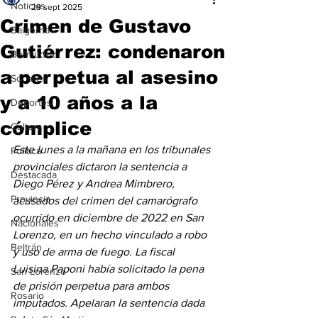
Noticias
29 sept 2025
Crimen de Gustavo
Baigorria
Gutiérrez: condenaron
Bermúdez
a perpetua al asesino
Sociales
y a 10 años a la
Deportes
cómplice
Cultura
Este lunes a la mañana en los tribunales 
Política
provinciales dictaron la sentencia a 
Destacada
Diego Pérez y Andrea Mimbrero, 
Provincia
acusados del crimen del camarógrafo 
ocurrido en diciembre de 2022 en San 
Nacionales
Lorenzo, en un hecho vinculado a robo 
Beltrán
y uso de arma de fuego. La fiscal 
Luisina Paponi había solicitado la pena 
San Lorenzo
de prisión perpetua para ambos 
Rosario
imputados. Apelaran la sentencia dada 