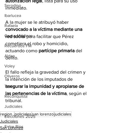
autorización legal
, lista para su uso 
Serodino
inmediato.
Ibarlucea
A la mujer se le atribuyó haber 
Rafaela
convocado a la víctima mediante una 
Causa Malvinas
red social
 para facilitar que Pérez 
cometiera el robo y homicidio, 
Recuerdos FM
actuando como 
partícipe primaria
 del 
Aldao
delito.
Voley
El fallo refleja la gravedad del crimen y 
Oliveros
la intención de los imputados de 
asegurar la impunidad y apropiarse de 
Tenis
las pertenencias de la víctima
, según el 
Reconquista
tribunal.
Judiciales
region..
policiales
san lorenzo
judiciales
Elecciones 2025
Judiciales
Entre Ríos
San Lorenzo