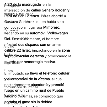
4:30 de la madrugada
, en la 
Transporte
intersección de 
calles Genaro Roldán y 
Mundial Qatar 2022
Perú de San Lorenzo
. Pérez abordó a 
Gustavo Gutiérrez, quien había sido 
Policiales
convocado al lugar por 
Mimbrero, 
Carcarañá
llegando en su 
automóvil Volkswagen 
Elecciones 2023
Gol
. En ese momento, el hombre 
efectuó 
dos disparos con un arma 
Andino
calibre 22 largo
, impactando en la 
zona 
Sociedad
supraclavicular derecha
 y provocando la 
muerte por hemorragia masiva
.
Legislatura
Funes
El imputado se 
llevó el teléfono celular 
y el automóvil de la víctima
, el cual 
Servicios
posteriormente 
abandonó y prendió 
Comunicado de Prensa
fuego en un camino rural de Pueblo 
Automovilismo
Andino
. Además, se comprobó que 
portaba el arma sin la debida 
Puerto Gaboto