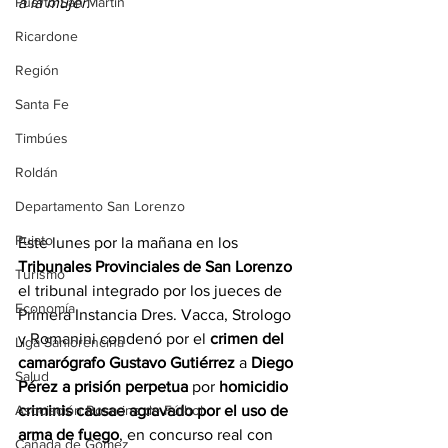
Puerto San Martín
a la mujer.
Ricardone
Región
Santa Fe
Timbúes
Roldán
Departamento San Lorenzo
Pujato
Este lunes por la mañana en los 
Tribunales Provinciales de San Lorenzo
Turismo
el tribunal integrado por los jueces de 
Economía
Primera Instancia Dres. Vacca, Strologo 
y Romanini condenó por el 
crimen del 
Liga Sanlorencina
camarógrafo Gustavo Gutiérrez
 a 
Diego 
Salud
Pérez a prisión perpetua
 por 
homicidio 
criminis causae agravado por el uso de 
Asociación Rosarina de Fútbol
arma de fuego
, en concurso real con 
Cañada de Gómez