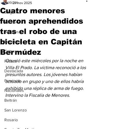
Noticias
27 nov 2025
Cuatro menores
Baigorria
fueron aprehendidos
Bermúdez
tras el robo de una
Sociales
bicicleta en Capitán
Deportes
Bermúdez
Cultura
Ocurrió este miércoles por la noche en 
Política
Villa El Prado. La víctima reconoció a los 
Destacada
presuntos autores. Los jóvenes habían 
Provincia
actuado en grupo y uno de ellos habría 
exhibido una réplica de arma de fuego. 
Nacionales
Intervino la Fiscalía de Menores.
Beltrán
San Lorenzo
Rosario