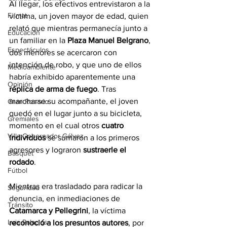
Al llegar, los efectivos entrevistaron a la 
Firmat
víctima, un joven mayor de edad, quien 
relató que mientras permanecía junto a 
Educación
un familiar en la 
Plaza Manuel Belgrano
, 
Espectáculos
dos menores se acercaron con 
intención de robo, y que uno de ellos 
Medioambiente
habría exhibido aparentemente una 
Opinión
réplica de arma de fuego
. Tras 
marcharse su acompañante, el joven 
Gran Rosario
quedó en el lugar junto a su bicicleta, 
Gremiales
momento en el cual otros 
cuatro 
Villa Gobernador Gálvez
individuos
 se sumaron a los primeros 
agresores y lograron 
sustraerle el 
Básquet
rodado
.
Fútbol
Mientras era trasladado para radicar la 
Seguridad
denuncia, en inmediaciones de 
Tránsito
Catamarca y Pellegrini
, la víctima 
Luis Palacios
reconoció a los presuntos autores
, por 