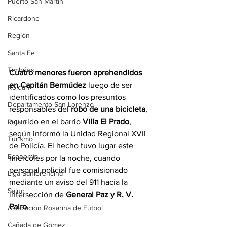
Puerto San Martín
Ricardone
Región
Santa Fe
Timbúes
Cuatro menores fueron
aprehendidos 
en Capitán Bermúdez
 luego de ser 
Roldán
identificados como los presuntos 
Departamento San Lorenzo
responsables del 
robo de una bicicleta
, 
ocurrido en el barrio 
Villa El Prado
, 
Pujato
según informó la Unidad Regional XVII 
Turismo
de Policía. El hecho tuvo lugar este 
Economía
miércoles por la noche, cuando 
personal policial fue comisionado 
Liga Sanlorencina
mediante un aviso del 911 hacia la 
Salud
intersección de 
General Paz y R. V. 
Pairo
.
Asociación Rosarina de Fútbol
Cañada de Gómez