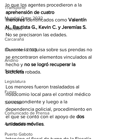
lo que los agentes procedieron a la 
Transporte
aprehensión de cuatro 
Mundial Qatar 2022
menores
 identificados como 
Valentín 
N., Bautista G., Kevin C. y Jeremías S.
Policiales
No se precisaron las edades.
Carcarañá
Durante la requisa sobre sus prendas no 
Elecciones 2023
se encontraron elementos vinculados al 
Andino
hecho y 
no se logró recuperar la 
Sociedad
bicicleta
 robada.
Legislatura
Los menores fueron trasladados al 
Funes
nosocomio local para el control médico 
correspondiente y luego a la 
Servicios
dependencia policial, procedimiento en 
Comunicado de Prensa
el que se contó con el apoyo de 
dos 
Automovilismo
unidades móviles
. 
Puerto Gaboto
Intervino el fiscal de turno de la Fiscalía 