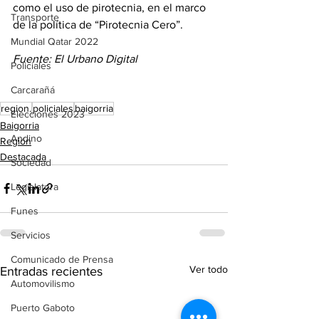
como el uso de pirotecnia, en el marco 
Transporte
de la política de “Pirotecnia Cero”.
Mundial Qatar 2022
Fuente: El Urbano Digital
Policiales
Carcarañá
region.
policiales
baigorria
Elecciones 2023
Baigorria
Andino
Región
Destacada
Sociedad
Legislatura
Funes
Servicios
Comunicado de Prensa
Ver todo
Entradas recientes
Automovilismo
Puerto Gaboto