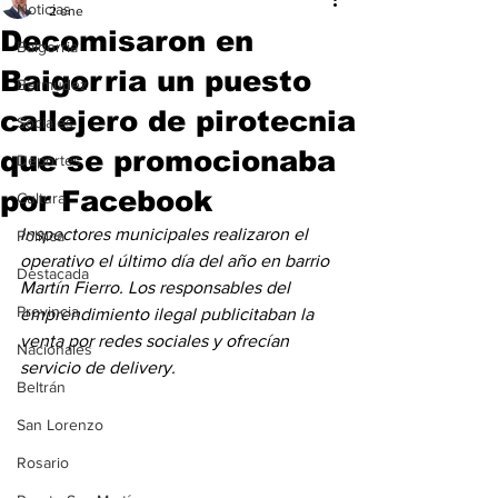
Noticias
2 ene
Decomisaron en
Baigorria
Baigorria un puesto
Bermúdez
callejero de pirotecnia
Sociales
que se promocionaba
Deportes
por Facebook
Cultura
Inspectores municipales realizaron el 
Política
operativo el último día del año en barrio 
Destacada
Martín Fierro. Los responsables del 
Provincia
emprendimiento ilegal publicitaban la 
venta por redes sociales y ofrecían 
Nacionales
servicio de delivery.
Beltrán
San Lorenzo
Rosario