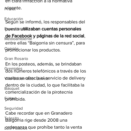
en clara infracción a la normativa 
vigente. 
Firmat
Educación
Según se informó, los responsables del 
puesto 
utilizaban cuentas personales 
Espectáculos
de Facebook y páginas de la red social
, 
Medioambiente
entre ellas “Baigorria sin censura”, para 
Opinión
promocionar los productos.
Gran Rosario
En los posteos, además, se brindaban 
Gremiales
dos números telefónicos a través de los 
cuales se ofrecía el servicio de delivery 
Villa Gobernador Gálvez
dentro de la ciudad, lo que facilitaba la 
Básquet
comercialización de la pirotecnia 
Fútbol
prohibida.
Seguridad
Cabe recordar que en Granadero 
Tránsito
Baigorria rige desde 2008 una 
ordenanza que prohíbe tanto la venta 
Luis Palacios