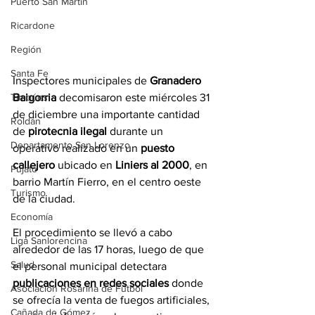
Puerto San Martín
Ricardone
Región
Santa Fe
Inspectores municipales de 
Granadero 
Baigorria 
decomisaron este miércoles 31 
Timbúes
de diciembre una importante cantidad 
Roldán
de
 pirotecnia ilegal
 durante un 
Departamento San Lorenzo
operativo realizado en un 
puesto 
callejero 
ubicado en 
Liniers al 2000
, en 
Pujato
barrio Martín Fierro, en el centro oeste 
Turismo
de la ciudad.
Economía
El procedimiento se llevó a cabo 
Liga Sanlorencina
alrededor de las 17 horas, luego de que 
Salud
el personal municipal detectara 
publicaciones en redes sociales
 donde 
Asociación Rosarina de Fútbol
se ofrecía la venta de fuegos artificiales, 
Cañada de Gómez