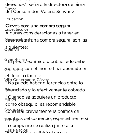
derechos”, señaló la directora del área 
Firmat
del Consumidor, Valeria Schvartz.
Educación
Claves para una compra segura
Espectáculos
Algunas consideraciones a tener en 
Medioambiente
cuenta para una compra segura, son las 
siguientes:
Opinión
Gran Rosario
* El precio exhibido o publicitado debe 
coincidir con el monto final abonado en 
Gremiales
el ticket o factura.
Villa Gobernador Gálvez
* No puede haber diferencias entre lo 
anunciado y lo efectivamente cobrado.
Básquet
* Cuando se adquiere un producto 
Fútbol
como obsequio, es recomendable 
Seguridad
consultar previamente la política de 
cambios del comercio, especialmente si 
Tránsito
la compra no se realiza junto a la 
Luis Palacios
persona que recibirá el regalo.