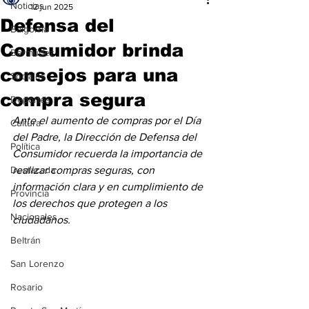
Noticias
12 jun 2025
Defensa del
Baigorria
Consumidor brinda
Bermúdez
consejos para una
Sociales
compra segura
Deportes
Ante el aumento de compras por el Día 
Cultura
del Padre, la Dirección de Defensa del 
Política
Consumidor recuerda la importancia de 
Destacada
realizar compras seguras, con 
información clara y en cumplimiento de 
Provincia
los derechos que protegen a los 
Nacionales
ciudadanos.
Beltrán
San Lorenzo
Rosario