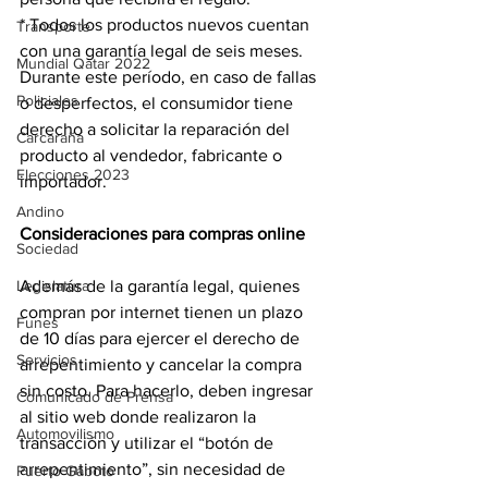
* Todos los productos nuevos cuentan 
Transporte
con una garantía legal de seis meses. 
Mundial Qatar 2022
Durante este período, en caso de fallas 
Policiales
o desperfectos, el consumidor tiene 
derecho a solicitar la reparación del 
Carcarañá
producto al vendedor, fabricante o 
Elecciones 2023
importador.
Andino
Consideraciones para compras online
Sociedad
Además de la garantía legal, quienes 
Legislatura
compran por internet tienen un plazo 
Funes
de 10 días para ejercer el derecho de 
Servicios
arrepentimiento y cancelar la compra 
sin costo. Para hacerlo, deben ingresar 
Comunicado de Prensa
al sitio web donde realizaron la 
Automovilismo
transacción y utilizar el “botón de 
arrepentimiento”, sin necesidad de 
Puerto Gaboto