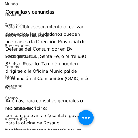
Mundo
Consultas y denuncias
Industria
Comercio
Para recibir asesoramiento o realizar 
denuncias, los ciudadanos pueden 
Reforma Constitucional
acercarse a la Dirección Provincial de 
Buenos Aires
Defensa del Consumidor en Bv. 
Pellegrini 3100, Santa Fe, o Mitre 930, 
Cordón Industrial
3º piso, Rosario. También pueden 
Totoras
dirigirse a la Oficina Municipal de 
Pérez
Información al Consumidor (OMIC) más 
cercana.
Pujato
Campo
Además, para consultas generales o 
reclamos escribir a: 
Internacionales
consumidor.santafe@santafe.gov.ar; y 
Victoria (ER)
para la oficina de Rosario: 
Villa Mugueta
consumidor.rosario@santafe.gov.ar.
provincia
comercio