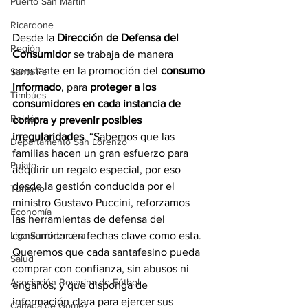
Puerto San Martín
Ricardone
Desde la
 Dirección de Defensa del 
Región
Consumidor
 se trabaja de manera 
constante en la promoción del 
consumo 
Santa Fe
informado
, para 
proteger a los 
Timbúes
consumidores en cada instancia de 
Roldán
compra y prevenir posibles 
irregularidades
. “Sabemos que las 
Departamento San Lorenzo
familias hacen un gran esfuerzo para 
Pujato
adquirir un regalo especial, por eso 
desde la gestión conducida por el 
Turismo
ministro Gustavo Puccini, reforzamos 
Economía
las herramientas de defensa del 
consumidor en fechas clave como esta. 
Liga Sanlorencina
Queremos que cada santafesino pueda 
Salud
comprar con confianza, sin abusos ni 
Asociación Rosarina de Fútbol
engaños, y que disponga de 
información clara para ejercer sus 
Cañada de Gómez