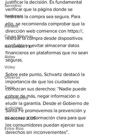
justificar la decisión. Es fundamental 
Serodino
verificar que la página donde se 
Ibarlucea
realizará la compra sea segura. Para 
ello, se recomienda comprobar que la 
Rafaela
dirección web comience con https://, 
Causa Malvinas
realizar la compra desde dispositivos 
confiables y evitar almacenar datos 
Recuerdos FM
financieros en plataformas que no sean 
Aldao
seguras.
Voley
Sobre este punto, Schvartz destacó la 
Oliveros
importancia de que los ciudadanos 
Tenis
conozcan sus derechos: “Nadie puede 
cobrar de más, negar información o 
Reconquista
eludir la garantía. Desde el Gobierno de 
Judiciales
Santa Fe promovemos la prevención y 
el acceso a información clara para que 
Elecciones 2025
los consumidores puedan ejercer sus 
Entre Ríos
derechos sin inconvenientes”.