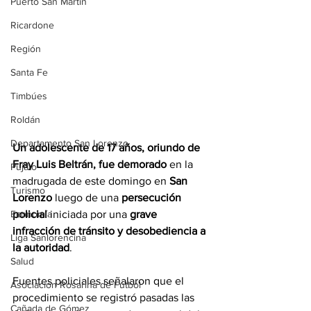
Puerto San Martín
Ricardone
Región
Santa Fe
Timbúes
Roldán
Departamento San Lorenzo
Un adolescente de 17 años, oriundo de 
Fray Luis Beltrán, fue demorado
 en la 
Pujato
madrugada de este domingo en 
San 
Turismo
Lorenzo
 luego de una 
persecución 
policial
 iniciada por una 
grave 
Economía
infracción de tránsito y desobediencia a 
Liga Sanlorencina
la autoridad
.
Salud
Fuentes policiales señalaron que el 
Asociación Rosarina de Fútbol
procedimiento se registró pasadas las 
Cañada de Gómez