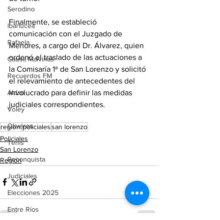
Serodino
Finalmente, se estableció 
Ibarlucea
comunicación con el Juzgado de 
Rafaela
Menores, a cargo del Dr. Álvarez, quien 
ordenó el traslado de las actuaciones a 
Causa Malvinas
la Comisaría 1ª de San Lorenzo y solicitó 
Recuerdos FM
el relevamiento de antecedentes del 
involucrado para definir las medidas 
Aldao
judiciales correspondientes.
Voley
Oliveros
region.
policiales
san lorenzo
Policiales
Tenis
San Lorenzo
Reconquista
Región
Judiciales
Elecciones 2025
Entre Ríos