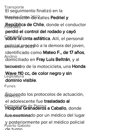
Transporte
El seguimiento finalizó en la 
Mundial Qatar 2022
intersección de calles 
Pedriel y 
República de Chile
, donde el conductor 
Policiales
perdió el control del rodado y cayó 
Carcarañá
sobre la cinta asfáltica
. Allí, el personal 
policial procedió a la demora del joven, 
Elecciones 2023
identificado como 
Mateo F., de 17 años
, 
Andino
domiciliado en 
Fray Luis Beltrán
, y al 
secuestro de la motocicleta, una 
Honda 
Sociedad
Wave 110 cc, de color negro y sin 
Legislatura
dominio visible
.
Funes
Siguiendo los protocolos de actuación, 
Servicios
el adolescente fue 
trasladado al 
Comunicado de Prensa
Hospital Granaderos a Caballo
, donde 
fue examinado por un médico del lugar 
Automovilismo
y posteriormente por el médico policial 
Puerto Gaboto
de turno.