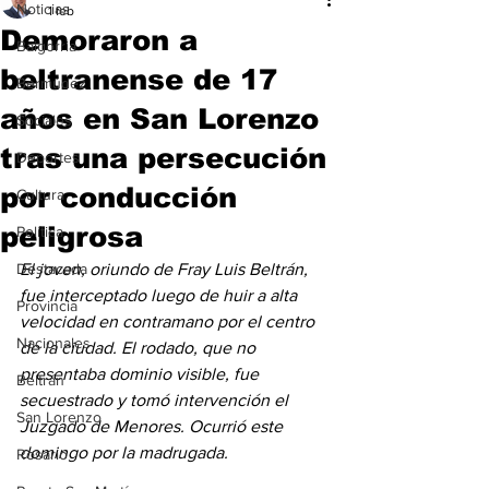
Noticias
1 feb
Demoraron a
Baigorria
beltranense de 17
Bermúdez
años en San Lorenzo
Sociales
tras una persecución
Deportes
por conducción
Cultura
peligrosa
Política
Destacada
El joven, oriundo de Fray Luis Beltrán, 
fue interceptado luego de huir a alta 
Provincia
velocidad en contramano por el centro 
Nacionales
de la ciudad. El rodado, que no 
presentaba dominio visible, fue 
Beltrán
secuestrado y tomó intervención el 
San Lorenzo
Juzgado de Menores. Ocurrió este 
domingo por la madrugada.
Rosario