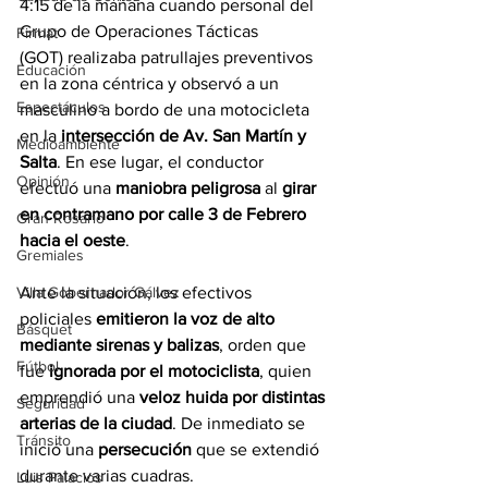
4:15 de la mañana cuando personal del 
Grupo de Operaciones Tácticas 
Firmat
(GOT) realizaba patrullajes preventivos 
Educación
en la zona céntrica y observó a un 
Espectáculos
masculino a bordo de una motocicleta 
en la 
intersección de Av. San Martín y 
Medioambiente
Salta
. En ese lugar, el conductor 
Opinión
efectuó una 
maniobra peligrosa
 al 
girar 
en contramano por calle 3 de Febrero 
Gran Rosario
hacia el oeste
.
Gremiales
Ante la situación, los efectivos 
Villa Gobernador Gálvez
policiales 
emitieron la voz de alto 
Básquet
mediante sirenas y balizas
, orden que 
Fútbol
fue 
ignorada por el motociclista
, quien 
emprendió una 
veloz huida por distintas 
Seguridad
arterias de la ciudad
. De inmediato se 
Tránsito
inició una 
persecución 
que se extendió 
durante varias cuadras.
Luis Palacios