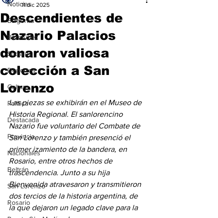
Noticias
11 dic 2025
Descendientes de
Baigorria
Nazario Palacios
Bermúdez
donaron valiosa
Sociales
colección a San
Deportes
Lorenzo
Cultura
Las piezas se exhibirán en el Museo de 
Política
Historia Regional. El sanlorencino 
Destacada
Nazario fue voluntario del Combate de 
Provincia
San Lorenzo y también presenció el 
primer izamiento de la bandera, en 
Nacionales
Rosario, entre otros hechos de 
Beltrán
trascendencia. Junto a su hija 
Bienvenida atravesaron y transmitieron 
San Lorenzo
dos tercios de la historia argentina, de 
Rosario
la que dejaron un legado clave para la 