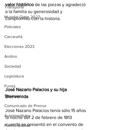
valor histórico 
de las piezas y agradeció 
Transporte
a la familia su generosidad y 
Mundial Qatar 2022
compromiso con la historia.
Policiales
Carcarañá
Elecciones 2023
Andino
Sociedad
Legislatura
Funes
José Nazario Palacios y su hija 
Servicios
Bienvenida
Comunicado de Prensa
José Nazario Palacios tenía sólo 15 años 
Automovilismo
la noche del 2 de febrero de 1813 
cuando se presentó en el convento de 
Puerto Gaboto