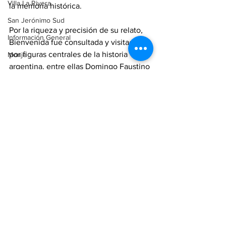
Villa La Rivera
la memoria histórica.
San Jerónimo Sud
Por la riqueza y precisión de su relato, 
Información General
Bienvenida fue consultada y visitada 
por figuras centrales de la historia 
Monje
argentina, entre ellas Domingo Faustino 
Sarmiento y Juan Domingo Perón.
region..
san lorenzo
historia
San Lorenzo
Región
Destacada
Ver todo
Entradas recientes