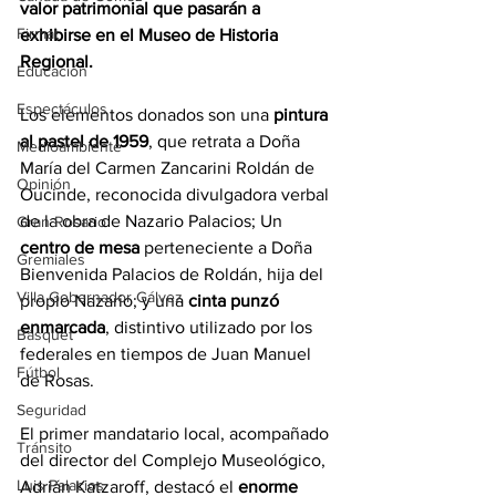
valor patrimonial que pasarán a 
Firmat
exhibirse en el Museo de Historia 
Regional.
Educación
Espectáculos
Los elementos donados son una 
pintura 
al pastel de 1959
, que retrata a Doña 
Medioambiente
María del Carmen Zancarini Roldán de 
Opinión
Oucinde, reconocida divulgadora verbal 
de la obra de Nazario Palacios; Un
Gran Rosario
centro de mesa
 perteneciente a Doña 
Gremiales
Bienvenida Palacios de Roldán, hija del 
Villa Gobernador Gálvez
propio Nazario; y una 
cinta punzó 
enmarcada
, distintivo utilizado por los 
Básquet
federales en tiempos de Juan Manuel 
Fútbol
de Rosas.
Seguridad
El primer mandatario local, acompañado 
Tránsito
del director del Complejo Museológico, 
Luis Palacios
Adrián Katzaroff, destacó el 
enorme 