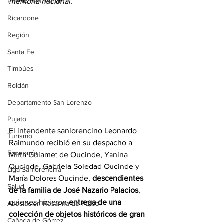
Puerto San Martín
memoria nacional.
Ricardone
Región
Santa Fe
Timbúes
Roldán
Departamento San Lorenzo
Pujato
El intendente sanlorencino Leonardo 
Turismo
Raimundo recibió en su despacho a 
Economía
Mirta Guiamet de Oucinde, Yanina 
Oucinde, Gabriela Soledad Oucinde y 
Liga Sanlorencina
María Dolores Oucinde, 
descendientes 
Salud
de la familia de José Nazario Palacios
, 
quienes hicieron 
entrega de una 
Asociación Rosarina de Fútbol
colección de objetos históricos de gran 
Cañada de Gómez