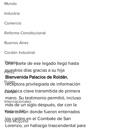
Mundo
Industria
Comercio
Reforma Constitucional
Buenos Aires
Cordón Industrial
Totoras
Gran parte de ese legado llegó hasta 
nuestros días gracias a su hija 
Pérez
Bienvenida Palacios de Roldán
, 
Pujato
receptora privilegiada de información 
histórica clave transmitida de primera 
Campo
mano. Su testimonio permitió, incluso 
Internacionales
más de un siglo después, dar con la 
Victoria (ER)
fosa común donde fueron enterrados 
los caídos en el Combate de San 
Villa Mugueta
Lorenzo, un hallazgo trascendental para 