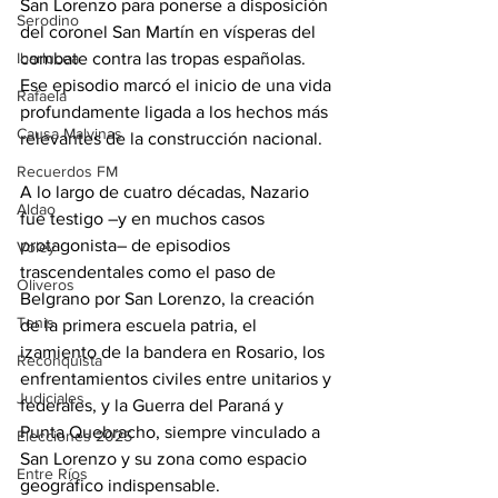
San Lorenzo para ponerse a disposición 
Serodino
del coronel San Martín en vísperas del 
combate contra las tropas españolas. 
Ibarlucea
Ese episodio marcó el inicio de una vida 
Rafaela
profundamente ligada a los hechos más 
Causa Malvinas
relevantes de la construcción nacional.
Recuerdos FM
A lo largo de cuatro décadas, Nazario 
Aldao
fue testigo –y en muchos casos 
protagonista– de episodios 
Voley
trascendentales como el paso de 
Oliveros
Belgrano por San Lorenzo, la creación 
Tenis
de la primera escuela patria, el 
izamiento de la bandera en Rosario, los 
Reconquista
enfrentamientos civiles entre unitarios y 
Judiciales
federales, y la Guerra del Paraná y 
Punta Quebracho, siempre vinculado a 
Elecciones 2025
San Lorenzo y su zona como espacio 
Entre Ríos
geográfico indispensable.