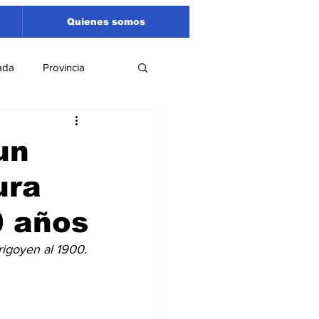
Quienes somos
ada
Provincia
Región
Santa Fe
un
ura
Liga Sanlorencina
0 años
spectáculos
rigoyen al 1900.