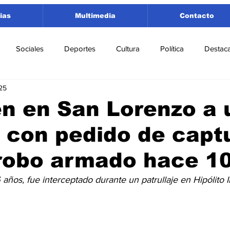
ias
Multimedia
Contacto
Sociales
Deportes
Cultura
Política
Destac
25
 Lorenzo
Rosario
Puerto San Martín
Ricardone
n en San Lorenzo a 
 con pedido de capt
tamento San Lorenzo
Pujato
Turismo
Economía
 robo armado hace 1
e Fútbol
Cañada de Gómez
Firmat
Educación
E
años, fue interceptado durante un patrullaje en Hipólito I