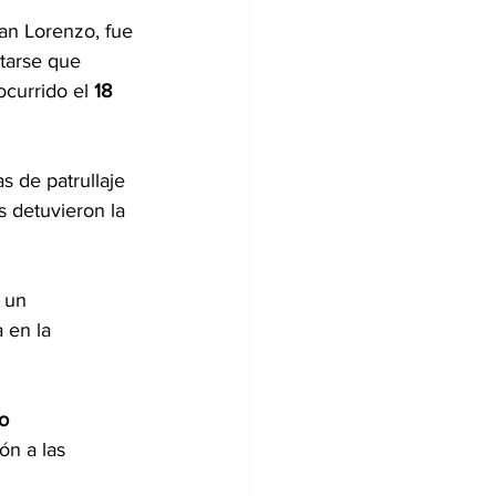
an Lorenzo, fue 
atarse que 
 ocurrido el 
18 
s de patrullaje 
s detuvieron la 
 un 
 en la 
o 
ón a las 