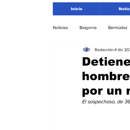
Inicio
Notic
Noticias
Baigorria
Bermúdez
Redacción
4 dic 20
Nacionales
Beltrán
San
Detiene
hombre
Timbúes
Roldán
Depar
por un
Salud
Asociación Rosarina d
El sospechoso, de 36 
Medioambiente