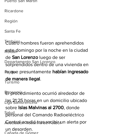
Puerto San Martín
Ricardone
Región
Santa Fe
Timbúes
Cuatro hombres fueron aprehendidos 
este domingo por la noche en la ciudad 
Roldán
de 
San Lorenzo
 luego de ser 
Departamento San Lorenzo
sorprendidos dentro de una vivienda en 
la que presuntamente
 habían ingresado 
Pujato
de manera ilegal
. 
Turismo
Economía
El procedimiento ocurrió alrededor de 
las 21:25 horas en un domicilio ubicado 
Liga Sanlorencina
sobre 
Islas Malvinas al 2700
, donde 
Salud
personal del Comando Radioeléctrico 
Central acudió tras recibir un alerta por 
Asociación Rosarina de Fútbol
un desorden.
Cañada de Gómez