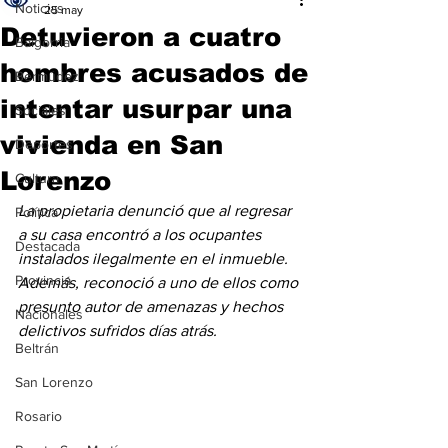
Noticias
25 may
Detuvieron a cuatro
Baigorria
hombres acusados de
Bermúdez
intentar usurpar una
Sociales
vivienda en San
Deportes
Lorenzo
Cultura
La propietaria denunció que al regresar 
Política
a su casa encontró a los ocupantes 
Destacada
instalados ilegalmente en el inmueble. 
Provincia
Además, reconoció a uno de ellos como 
presunto autor de amenazas y hechos 
Nacionales
delictivos sufridos días atrás.
Beltrán
San Lorenzo
Rosario