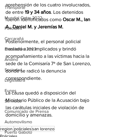
aprehensión de los cuatro involucrados, 
Transporte
de entre 
19 y 34 años
. Los detenidos 
Mundial Qatar 2022
fueron identificados como 
Oscar M., Ian 
A., Daniel M. y Jeremías M.
Policiales
Carcarañá
Posteriormente, el personal policial 
trasladó a los implicados y brindó 
Elecciones 2023
acompañamiento a las víctimas hacia la 
Andino
sede de la Comisaría 7ª de San Lorenzo, 
Sociedad
donde se radicó la denuncia 
correspondiente. 
Legislatura
Funes
La causa quedó a disposición del 
Ministerio Público de la Acusación bajo 
Servicios
las carátulas iniciales de violación de 
Comunicado de Prensa
domicilio y amenazas.
Automovilismo
region.
policiales
san lorenzo
Puerto Gaboto
Policiales