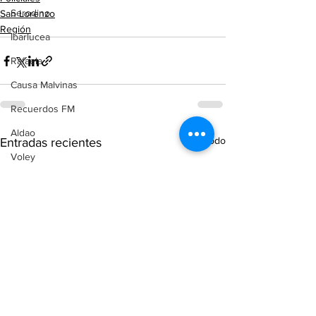
Serodino
San Lorenzo
Región
Ibarlucea
Rafaela
Causa Malvinas
Recuerdos FM
Aldao
Ver todo
Entradas recientes
Voley
Oliveros
Tenis
Reconquista
Judiciales
Elecciones 2025
Entre Ríos