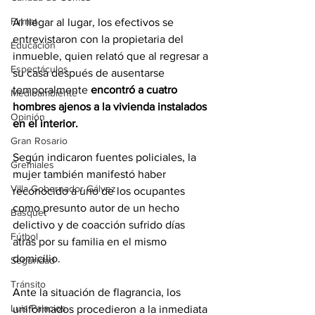
Firmat
Al llegar al lugar, los efectivos se 
entrevistaron con la propietaria del 
Educación
inmueble, quien relató que al regresar a 
Espectáculos
su casa después de ausentarse 
temporalmente 
encontró a cuatro 
Medioambiente
hombres ajenos a la vivienda instalados 
Opinión
en el interior.
Gran Rosario
Según indicaron fuentes policiales, la 
Gremiales
mujer también manifestó haber 
Villa Gobernador Gálvez
reconocido a uno de los ocupantes 
como presunto autor de un hecho 
Básquet
delictivo y de coacción sufrido días 
Fútbol
atrás por su familia en el mismo 
domicilio.
Seguridad
Tránsito
Ante la situación de flagrancia, los 
Luis Palacios
uniformados procedieron a la inmediata 