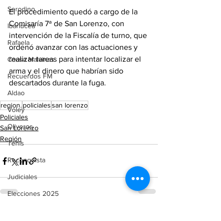
Serodino
El procedimiento quedó a cargo de la 
Comisaría 7ª de San Lorenzo, con 
Ibarlucea
intervención de la Fiscalía de turno, que 
Rafaela
ordenó avanzar con las actuaciones y 
realizar tareas para intentar localizar el 
Causa Malvinas
arma y el dinero que habrían sido 
Recuerdos FM
descartados durante la fuga.
Aldao
region.
policiales
san lorenzo
Voley
Policiales
Oliveros
San Lorenzo
Región
Tenis
Reconquista
Judiciales
Elecciones 2025
Entre Ríos
Ver todo
Entradas recientes