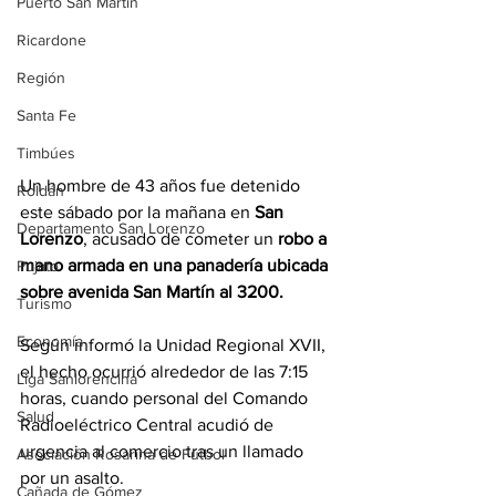
Puerto San Martín
Ricardone
Región
Santa Fe
Timbúes
Un hombre de 43 años fue detenido 
Roldán
este sábado por la mañana en 
San 
Departamento San Lorenzo
Lorenzo
, acusado de cometer un 
robo a 
mano armada en una panadería ubicada 
Pujato
sobre avenida San Martín al 3200.
Turismo
Economía
Según informó la Unidad Regional XVII, 
el hecho ocurrió alrededor de las 7:15 
Liga Sanlorencina
horas, cuando personal del Comando 
Salud
Radioeléctrico Central acudió de 
urgencia al comercio tras un llamado 
Asociación Rosarina de Fútbol
por un asalto.
Cañada de Gómez