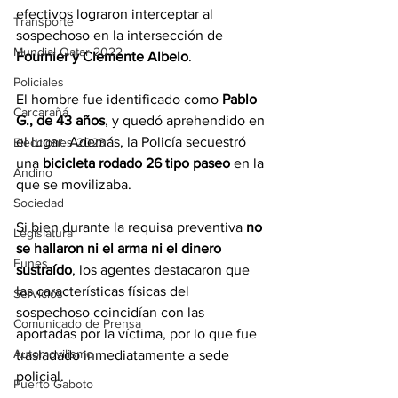
efectivos lograron interceptar al 
Transporte
sospechoso en la intersección de 
Mundial Qatar 2022
Fournier y Clemente Albelo
.
Policiales
El hombre fue identificado como 
Pablo 
Carcarañá
G., de 43 años
, y quedó aprehendido en 
el lugar. Además, la Policía secuestró 
Elecciones 2023
una 
bicicleta rodado 26 tipo paseo
 en la 
Andino
que se movilizaba.
Sociedad
Si bien durante la requisa preventiva 
no 
Legislatura
se hallaron ni el arma ni el dinero 
Funes
sustraído
, los agentes destacaron que 
las características físicas del 
Servicios
sospechoso coincidían con las 
Comunicado de Prensa
aportadas por la víctima, por lo que fue 
Automovilismo
trasladado inmediatamente a sede 
policial.
Puerto Gaboto