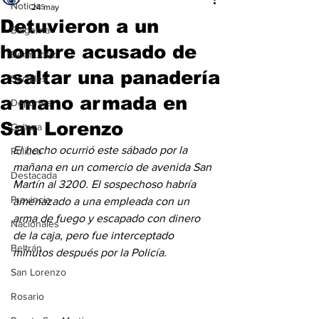
Noticias
24 may
Detuvieron a un
Baigorria
hombre acusado de
Bermúdez
asaltar una panadería
Sociales
a mano armada en
Deportes
San Lorenzo
Cultura
El hecho ocurrió este sábado por la 
Política
mañana en un comercio de avenida San 
Destacada
Martín al 3200. El sospechoso habría 
Provincia
amenazado a una empleada con un 
arma de fuego y escapado con dinero 
Nacionales
de la caja, pero fue interceptado 
Beltrán
minutos después por la Policía.
San Lorenzo
Rosario