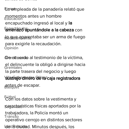
Firmat
La empleada de la panadería relató que 
momentos antes un hombre 
Educación
encapuchado ingresó al local y 
la 
Espectáculos
amenazó apuntándole a la cabeza
 con 
lo que aparentaba ser un arma de fuego 
Medioambiente
para exigirle la recaudación.
Opinión
De acuerdo al testimonio de la víctima, 
Gran Rosario
el delincuente la obligó a dirigirse hacia 
Gremiales
la parte trasera del negocio y luego
Villa Gobernador Gálvez
sustrajo dinero de la caja registradora
antes de escapar.
Básquet
Fútbol
Con los datos sobre la vestimenta y 
características físicas aportados por la 
Seguridad
trabajadora, la Policía montó un 
Tránsito
operativo cerrojo en distintos sectores 
Luis Palacios
de la ciudad. Minutos después, los 