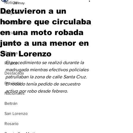
Noticias
28 may
Detuvieron a un
Baigorria
hombre que circulaba
Bermúdez
en una moto robada
Sociales
junto a una menor en
Deportes
San Lorenzo
Cultura
El procedimiento se realizó durante la 
Política
madrugada mientras efectivos policiales 
Destacada
patrullaban la zona de calle Santa Cruz. 
Provincia
El rodado tenía pedido de secuestro 
activo por robo desde febrero.
Nacionales
Beltrán
San Lorenzo
Rosario