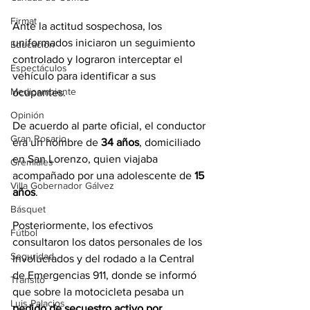
Firmat
Ante la actitud sospechosa, los 
uniformados iniciaron un seguimiento 
Educación
controlado y lograron interceptar el 
Espectáculos
vehículo para identificar a sus 
Medioambiente
ocupantes.
Opinión
De acuerdo al parte oficial, el conductor 
Gran Rosario
era un hombre de 
34 años
, domiciliado 
en San Lorenzo, quien viajaba 
Gremiales
acompañado por una adolescente de 
15 
Villa Gobernador Gálvez
años
.
Básquet
Posteriormente, los efectivos 
Fútbol
consultaron los datos personales de los 
Seguridad
involucrados y del rodado a la Central 
de Emergencias 911, donde se informó 
Tránsito
que sobre la motocicleta pesaba un 
Luis Palacios
pedido de secuestro activo por 