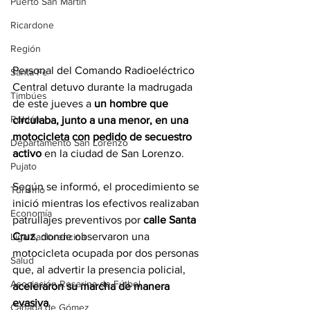
Puerto San Martín
Ricardone
Región
Personal del Comando Radioeléctrico 
Santa Fe
Central detuvo durante la madrugada 
Timbúes
de este jueves a 
un hombre que 
Roldán
circulaba, junto a una menor, en una 
motocicleta con pedido de secuestro 
Departamento San Lorenzo
activo
 en la ciudad de San Lorenzo.
Pujato
Según se informó, el procedimiento se 
Turismo
inició mientras los efectivos realizaban 
Economía
patrullajes preventivos por
 calle Santa 
Cruz
, donde observaron una 
Liga Sanlorencina
motocicleta ocupada por dos personas 
Salud
que, al advertir la presencia policial, 
Asociación Rosarina de Fútbol
aceleraron su marcha de manera 
evasiva
.
Cañada de Gómez