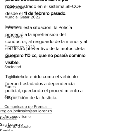
robo
 registrado en el sistema SIFCOP 
Transporte
desde el 
11 de febrero pasado
.
Mundial Qatar 2022
Policiales
Frente a esta situación, la Policía 
procedió a la aprehensión del 
Carcarañá
conductor, al resguardo de la menor y al 
Elecciones 2023
secuestro preventivo de la motocicleta 
Guerrero 110 cc, que no poseía dominio 
Andino
visible.
Sociedad
Tanto el detenido como el vehículo 
Legislatura
fueron trasladados a dependencia 
Funes
policial, quedando el procedimiento a 
Servicios
disposición de la Justicia.
Comunicado de Prensa
region.
policiales
san lorenzo
Automovilismo
Policiales
San Lorenzo
Puerto Gaboto
Región