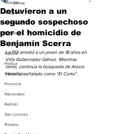
Noticias
20 may
Detuvieron a un
Baigorria
segundo sospechoso
Bermúdez
por el homicidio de
Sociales
Benjamín Scerra
Deportes
La PDI arrestó a un joven de 18 años en 
Cultura
Villa Gobernador Gálvez. Mientras 
Política
tanto, continúa la búsqueda de Alexis 
Destacada
Hereñu, señalado como “El Corto”.
Provincia
Nacionales
Beltrán
San Lorenzo
Rosario