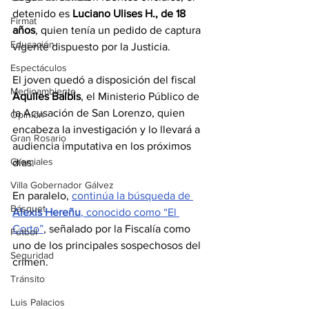
detenido es 
Luciano Ulises H., de 18 
Firmat
años
, quien tenía un pedido de captura 
Educación
vigente dispuesto por la Justicia.
Espectáculos
El joven quedó a disposición del fiscal 
Medioambiente
Aquiles Balbis
, el Ministerio Público de 
la Acusación de San Lorenzo, quien 
Opinión
encabeza la investigación y lo llevará a 
Gran Rosario
audiencia imputativa en los próximos 
Gremiales
días.
Villa Gobernador Gálvez
En paralelo, 
continúa la búsqueda de 
Básquet
Alexis Hereñu
, conocido como “El 
Corto”
, señalado por la Fiscalía como 
Fútbol
uno de los principales sospechosos del 
Seguridad
crimen.
Tránsito
Luis Palacios