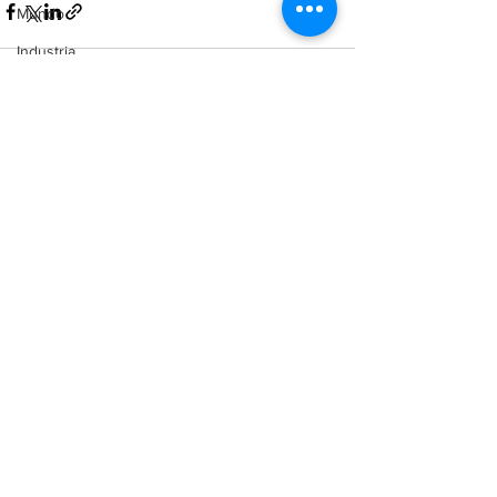
Mundo
Industria
Comercio
Reforma Constitucional
Ver todo
Entradas recientes
Buenos Aires
Cordón Industrial
Totoras
Pérez
Pujato
Campo
Internacionales
Victoria (ER)
Villa Mugueta