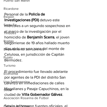
Puerto San Martín
Ricardone
Personal de la 
Policía de 
Región
Investigaciones (PDI)
 detuvo este 
Santa Fe
miércoles a un segundo sospechoso en 
el marco de la investigación por el 
Timbúes
homicidio de 
Benjamín Scerra
, el joven 
Roldán
baigorriense de 19 años hallado muerto 
días atrás en una zona del monte de 
Departamento San Lorenzo
Celulosa, en jurisdicción de Capitán 
Pujato
Bermúdez.
Turismo
El procedimiento fue llevado adelante 
Economía
por agentes de la PDI del distrito San 
Liga Sanlorencina
Lorenzo en inmediaciones de calles 
Magallanes y Pasaje Capuchinos, en la 
Salud
ciudad de 
Villa Gobernador Gálvez
.
Asociación Rosarina de Fútbol
Según informaron fuentes oficiales, el 
Cañada de Gómez