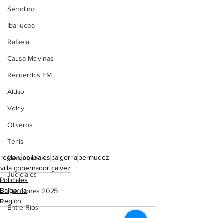
Serodino
Ibarlucea
Rafaela
Causa Malvinas
Recuerdos FM
Aldao
Voley
Oliveros
Tenis
region.
policiales
baigorria
bermudez
Reconquista
villa gobernador galvez
Judiciales
Policiales
Baigorria
Elecciones 2025
Región
Entre Ríos