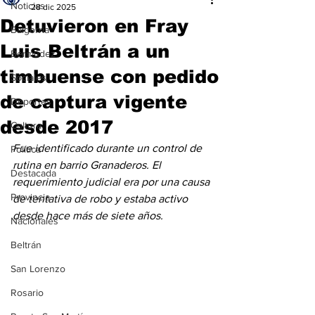
Noticias
28 dic 2025
Detuvieron en Fray
Baigorria
Luis Beltrán a un
Bermúdez
timbuense con pedido
Sociales
de captura vigente
Deportes
desde 2017
Cultura
Fue identificado durante un control de 
Política
rutina en barrio Granaderos. El 
Destacada
requerimiento judicial era por una causa 
Provincia
de tentativa de robo y estaba activo 
desde hace más de siete años.
Nacionales
Beltrán
San Lorenzo
Rosario