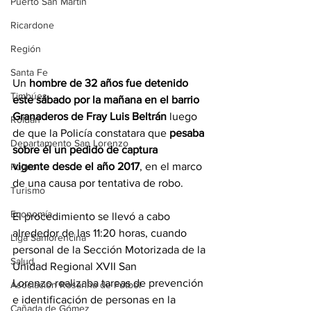
Puerto San Martín
Ricardone
Región
Santa Fe
Un 
hombre de 32 años fue detenido 
Timbúes
este sábado por la mañana en el barrio 
Granaderos de Fray Luis Beltrán
 luego 
Roldán
de que la Policía constatara que 
pesaba 
Departamento San Lorenzo
sobre él un pedido de captura 
vigente desde el año 2017
, en el marco 
Pujato
de una causa por tentativa de robo.
Turismo
Economía
El procedimiento se llevó a cabo 
alrededor de las 11:20 horas, cuando 
Liga Sanlorencina
personal de la Sección Motorizada de la 
Salud
Unidad Regional XVII San 
Lorenzo realizaba tareas de prevención 
Asociación Rosarina de Fútbol
e identificación de personas en la 
Cañada de Gómez