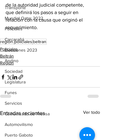
de la autoridad judicial competente, 
Transporte
que definirá los pasos a seguir en 
Mundial Qatar 2022
relación con la causa que originó el 
requerimiento.
Policiales
Carcarañá
region.
policiales
beltran
Policiales
Elecciones 2023
Beltrán
Andino
Región
Sociedad
Legislatura
Funes
Servicios
Ver todo
Entradas recientes
Comunicado de Prensa
Automovilismo
Puerto Gaboto