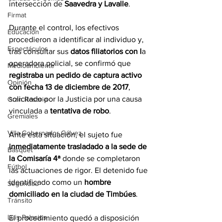
intersección de 
Saavedra y Lavalle
.
Firmat
Durante el control, los efectivos 
Educación
procedieron a identificar al individuo y, 
Espectáculos
tras consultar sus 
datos filiatorios con l
a 
operadora policial, se confirmó que 
Medioambiente
registraba un pedido de captura activo 
Opinión
con fecha 13 de diciembre de 2017
, 
solicitado por la Justicia por una causa 
Gran Rosario
vinculada a 
tentativa de robo
.
Gremiales
Villa Gobernador Gálvez
Ante esta situación, el sujeto fue 
inmediatamente trasladado a la sede de 
Básquet
la Comisaría 4ª
 donde se completaron 
Fútbol
las actuaciones de rigor. El detenido fue 
identificado como un 
hombre 
Seguridad
domiciliado en la ciudad de Timbúes
.
Tránsito
Luis Palacios
El procedimiento quedó a disposición 