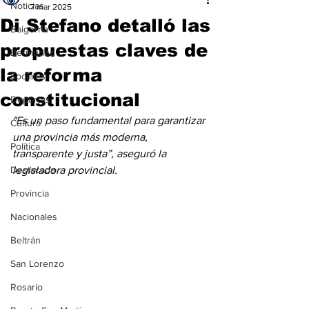
Noticias
7 mar 2025
Di Stefano detalló las
Baigorria
propuestas claves de
Bermúdez
la reforma
Sociales
constitucional
Deportes
"Es un paso fundamental para garantizar 
Cultura
una provincia más moderna, 
Política
transparente y justa”, aseguró la 
Destacada
legisladora provincial.
Provincia
Nacionales
Beltrán
San Lorenzo
Rosario