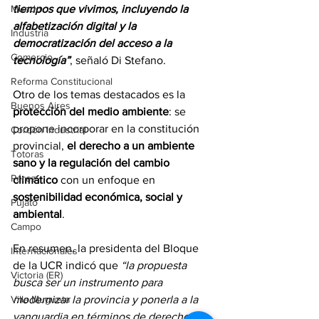
Mundo
tiempos que vivimos, incluyendo la 
alfabetización digital y la 
Industria
democratización del acceso a la 
Comercio
tecnología”
, señaló Di Stefano.
Reforma Constitucional
Otro de los temas destacados es la 
Buenos Aires
protección del medio ambiente
: se 
propone incorporar en la constitución 
Cordón Industrial
provincial, 
el derecho a un ambiente 
Totoras
sano y la regulación del cambio 
Pérez
climático
 con un enfoque en 
sostenibilidad económica, social y 
Pujato
ambiental
. 
Campo
En resumen, la presidenta del Bloque 
Internacionales
de la UCR indicó que 
“la propuesta 
Victoria (ER)
busca ser un instrumento para 
Villa Mugueta
modernizar la provincia y ponerla a la 
vanguardia en términos de derechos y 