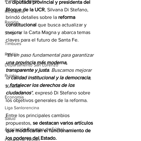
Puerto San Martín
La 
diputada provincial y presidenta del 
Bloque de la UCR
, Silvana Di Stefano, 
Ricardone
brindó detalles sobre la 
reforma 
Región
constitucional
 que busca actualizar y 
mejorar la Carta Magna y abarca temas 
Santa Fe
claves para el futuro de Santa Fe.
Timbúes
Roldán
"Es un paso fundamental para garantizar
una provincia más moderna, 
Departamento San Lorenzo
transparente y justa
. Buscamos mejorar 
Pujato
la 
calidad institucional y la democracia
, 
y 
fortalecer los derechos de los 
Turismo
ciudadanos
"
, expresó Di Stefano sobre 
Economía
los objetivos generales de la reforma.
Liga Sanlorencina
Entre los principales cambios 
Salud
propuestos, 
se destacan varios artículos 
Asociación Rosarina de Fútbol
que modificarían el funcionamiento de 
los poderes del Estado. 
Cañada de Gómez