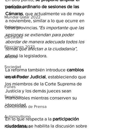
período ordinario de sesiones de las 
Transporte
Cámaras
, que actualmente va de mayo 
Mundial Qatar 2022
a noviembre, similar a lo que ocurre en 
Policiales
otras provincias.
“Es importante que las 
sesiones se extiendan para poder 
Carcarañá
abordar de manera adecuada todos los 
Elecciones 2023
temas que afectan a la ciudadanía”
, 
afirmó la legisladora.
Andino
Sociedad
La reforma también introduce 
cambios 
Legislatura
en el Poder Judicial
, estableciendo que 
los miembros de la Corte Suprema de 
Funes
Justicia y los demás jueces sean 
Servicios
inamovibles mientras conserven su 
idoneidad.
Comunicado de Prensa
Automovilismo
En lo que respecta a la
 participación 
ciudadana
, se habilita la discusión sobre 
Puerto Gaboto