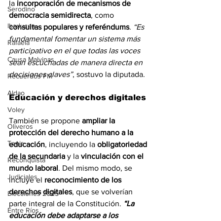
la 
incorporación de mecanismos de 
Serodino
democracia semidirecta
, como 
Ibarlucea
consultas populares y referéndums
. 
“Es 
fundamental fomentar un sistema más 
Rafaela
participativo en el que todas las voces 
Causa Malvinas
sean escuchadas de manera directa en 
decisiones claves”
, sostuvo la diputada.
Recuerdos FM
Aldao
Educación y derechos digitales
Voley
También se propone 
ampliar la 
Oliveros
protección del derecho humano a la 
Tenis
educación
, incluyendo la 
obligatoriedad 
de la secundaria
 y la 
vinculación con el 
Reconquista
mundo laboral
. Del mismo modo, se 
Judiciales
incluye el 
reconocimiento de los 
derechos digitales
, que se volverían 
Elecciones 2025
parte integral de la Constitución. 
“La 
Entre Ríos
educación debe adaptarse a los 