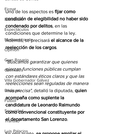
Firmat
Uno de los aspectos es 
fijar como 
condición de elegibilidad no haber sido 
Educación
condenado por delitos
, en las 
Espectáculos
condiciones que determine la ley. 
Medioambiente
Además, se precisará 
el alcance de la 
reelección de los cargos
. 
Opinión
Gran Rosario
“Buscamos garantizar que quienes 
ejerzan funciones públicas cumplan 
Gremiales
con estándares éticos claros y que las 
Villa Gobernador Gálvez
reelecciones sean reguladas de manera 
Básquet
más precisa"
, detalló la diputada, 
quien 
acompaña como suplente la 
Fútbol
candidatura de Leonardo Raimundo 
Seguridad
como convencional constituyente por 
el departamento San Lorenzo
.
Tránsito
Luis Palacios
En otro punto, 
se propone ampliar el 