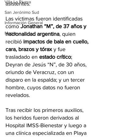
Villa La Rivera
asistentes.
San Jerónimo Sud
Las víctimas fueron identificadas 
Información General
como 
Jonathan “M”, de 37 años y 
Monje
nacionalidad argentina
, quien 
recibió 
impactos de bala en cuello, 
cara, brazos y tórax
 y fue 
trasladado en 
estado crítico
; 
Deyran de Jesús “N”, de 30 años, 
oriundo de Veracruz, con un 
disparo en la espalda; y un tercer 
hombre, cuyos datos no fueron 
revelados.
Tras recibir los primeros auxilios, 
los heridos fueron derivados al 
Hospital IMSS-Bienestar y luego a 
una clínica especializada en Playa 