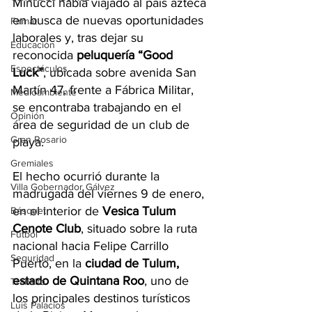
Minucci había viajado al país azteca 
en busca de nuevas oportunidades 
Firmat
laborales y, tras dejar su 
Educación
reconocida
 peluquería “Good 
Espectáculos
Luck”
, ubicada sobre avenida San 
Martín 47, frente a Fábrica Militar, 
Medioambiente
se encontraba trabajando en el 
Opinión
área de seguridad de un club de 
Gran Rosario
playa.
Gremiales
El hecho ocurrió durante la 
Villa Gobernador Gálvez
madrugada del viernes 9 de enero, 
en el interior de 
Vesica Tulum 
Básquet
Cenote Club
, situado sobre la ruta 
Fútbol
nacional hacia Felipe Carrillo 
Seguridad
Puerto, en la 
ciudad de Tulum, 
estado de Quintana Roo
, uno de 
Tránsito
los principales destinos turísticos 
Luis Palacios