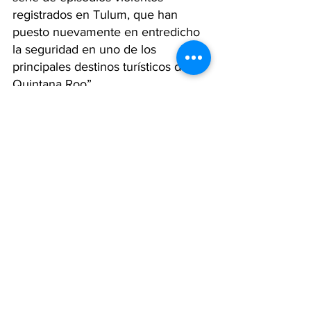
registrados en Tulum, que han 
puesto nuevamente en entredicho 
la seguridad en uno de los 
principales destinos turísticos de 
Quintana Roo”.
Hasta el momento, 
las autoridades 
mexicanas no emitieron un 
comunicado oficial
, y en ambos 
hechos los 
responsables lograron 
huir sin ser detenidos
.
Mientras tanto, en Fray Luis Beltrán, 
amigos, clientes y vecinos 
despiden con dolor y 
consternación a Jonatan Minucci y 
se movilizan para acompañar a su 
familia en el difícil camino de 