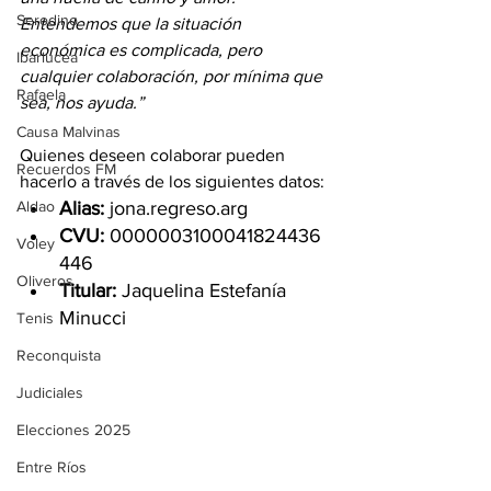
Serodino
Entendemos que la situación 
económica es complicada, pero 
Ibarlucea
cualquier colaboración, por mínima que 
Rafaela
sea, nos ayuda.”
Causa Malvinas
Quienes deseen colaborar pueden 
Recuerdos FM
hacerlo a través de los siguientes datos:
Aldao
Alias:
 jona.regreso.arg
CVU:
 0000003100041824436
Voley
446
Oliveros
Titular:
 Jaquelina Estefanía 
Minucci
Tenis
Reconquista
Judiciales
Elecciones 2025
Entre Ríos