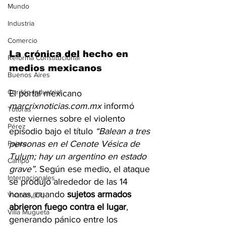
Mundo
Industria
Comercio
La crónica del hecho en 
Reforma Constitucional
medios mexicanos
Buenos Aires
Cordón Industrial
El portal mexicano
marcrixnoticias.com.mx
 informó 
Totoras
este viernes sobre el violento 
Pérez
episodio bajo el título 
“Balean a tres 
personas en el Cenote Vésica de 
Pujato
Tulum; hay un argentino en estado 
Campo
grave”
. Según ese medio, el ataque 
Internacionales
se produjo alrededor de las 14 
horas, cuando 
sujetos armados 
Victoria (ER)
abrieron fuego contra el lugar
, 
Villa Mugueta
generando pánico entre los 