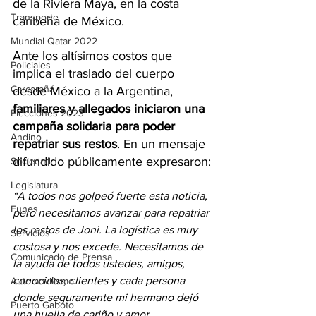
de la Riviera Maya, en la costa 
Transporte
caribeña de México.
Mundial Qatar 2022
Ante los altísimos costos que 
Policiales
implica el traslado del cuerpo 
Carcarañá
desde México a la Argentina, 
familiares y allegados iniciaron una 
Elecciones 2023
campaña solidaria para poder 
Andino
repatriar sus restos
. En un mensaje 
difundido públicamente expresaron:
Sociedad
Legislatura
“A todos nos golpeó fuerte esta noticia, 
Funes
pero necesitamos avanzar para repatriar 
los restos de Joni. La logística es muy 
Servicios
costosa y nos excede. Necesitamos de 
Comunicado de Prensa
la ayuda de todos ustedes, amigos, 
conocidos, clientes y cada persona 
Automovilismo
donde seguramente mi hermano dejó 
Puerto Gaboto
una huella de cariño y amor. 