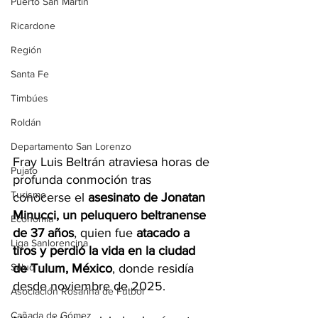
Puerto San Martín
Ricardone
Región
Santa Fe
Timbúes
Roldán
Departamento San Lorenzo
Fray Luis Beltrán atraviesa horas de 
Pujato
profunda conmoción tras 
Turismo
conocerse el 
asesinato de Jonatan 
Minucci, un peluquero beltranense 
Economía
de 37 años
, quien fue 
atacado a 
Liga Sanlorencina
tiros y perdió la vida en la ciudad 
Salud
de Tulum, México
, donde residía 
desde noviembre de 2025.
Asociación Rosarina de Fútbol
Cañada de Gómez