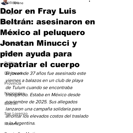
Noticias
10 ene
Dolor en Fray Luis
Baigorria
Beltrán: asesinaron en
Bermúdez
México al peluquero
Sociales
Jonatan Minucci y
Deportes
piden ayuda para
Cultura
repatriar el cuerpo
Política
Destacada
El joven de 37 años fue asesinado este 
viernes a balazos en un club de playa 
Provincia
de Tulum cuando se encontraba 
Nacionales
trabajando. Estaba en México desde 
noviembre de 2025. Sus allegados 
Beltrán
lanzaron una campaña solidaria para 
San Lorenzo
afrontar los elevados costos del traslado 
a la Argentina.
Rosario