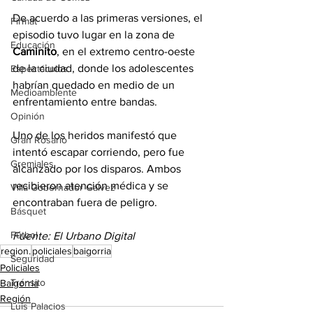
De acuerdo a las primeras versiones, el 
Firmat
episodio tuvo lugar en la zona de 
Educación
Caminito
, en el extremo centro-oeste 
de la ciudad, donde los adolescentes 
Espectáculos
habrían quedado en medio de un 
Medioambiente
enfrentamiento entre bandas.
Opinión
Uno de los heridos manifestó que 
Gran Rosario
intentó escapar corriendo, pero fue 
Gremiales
alcanzado por los disparos. Ambos 
recibieron atención médica y se 
Villa Gobernador Gálvez
encontraban fuera de peligro.
Básquet
Fútbol
Fuente: El Urbano Digital
region.
policiales
baigorria
Seguridad
Policiales
Tránsito
Baigorria
Región
Luis Palacios