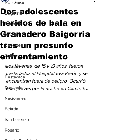
Noticias
21 mar
Dos adolescentes
Baigorria
heridos de bala en
Bermúdez
Granadero Baigorria
Sociales
tras un presunto
Deportes
enfrentamiento
Cultura
Los jóvenes, de 15 y 19 años, fueron 
Política
trasladados al Hospital Eva Perón y se 
Destacada
encuentran fuera de peligro. Ocurrió 
Provincia
este jueves por la noche en Caminito.
Nacionales
Beltrán
San Lorenzo
Rosario