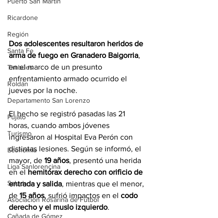
Puerto San Martín
Ricardone
Región
Dos adolescentes resultaron heridos de 
Santa Fe
arma de fuego en Granadero Baigorria
, 
en el marco de un presunto 
Timbúes
enfrentamiento armado ocurrido el 
Roldán
jueves por la noche.
Departamento San Lorenzo
El hecho se registró pasadas las 21 
Pujato
horas, cuando ambos jóvenes 
Turismo
ingresaron al Hospital Eva Perón con 
distintas lesiones. Según se informó, el 
Economía
mayor, de 
19 años
, presentó una herida 
Liga Sanlorencina
en el 
hemitórax derecho con orificio de 
Salud
entrada y salida
, mientras que el menor, 
de 
15 años
, sufrió impactos en el 
codo 
Asociación Rosarina de Fútbol
derecho y el muslo izquierdo
.
Cañada de Gómez