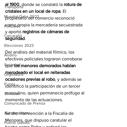
al 1900
, donde se constató la 
rotura de 
Transporte
cristales en un local de ropa
. El 
Mundial Qatar 2022
propietario del comercio reconoció 
como propia la mercadería secuestrada 
Policiales
y aportó 
registros de cámaras de 
Carcarañá
seguridad
.
Elecciones 2023
Del análisis del material fílmico, los 
Andino
efectivos policiales lograron corroborar 
Sociedad
que 
los menores demorados habían 
merodeado el local en reiteradas 
Legislatura
ocasiones previas al robo
, y además se 
Funes
identificó la participación de un tercer 
masculino, quien permanecía prófugo al 
Servicios
momento de las actuaciones.
Comunicado de Prensa
Automovilismo
Se dio intervención a la Fiscalía de 
Menores, que dispuso caratular el 
Puerto Gaboto
hecho como Robo y ordenó las 