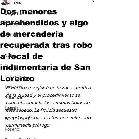
Noticias
1 feb
Dos menores
Baigorria
aprehendidos y algo
Bermúdez
de mercadería
Sociales
recuperada tras robo
Deportes
a local de
Cultura
indumentaria de San
Política
Lorenzo
Destacada
Provincia
El hecho se registró en la zona céntrica 
de la ciudad y el procedimiento se 
Nacionales
concretó durante las primeras horas de 
Beltrán
este sábado. La Policía secuestró 
prendas robadas. Un tercer involucrado 
San Lorenzo
permanecía prófugo. 
Rosario