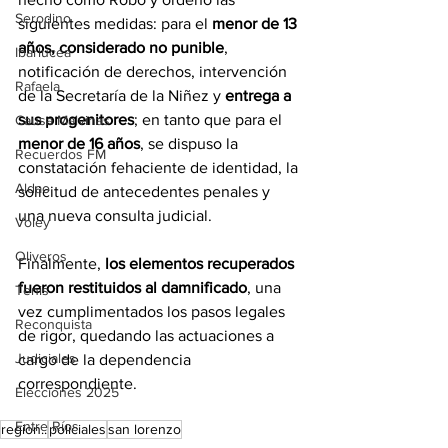
Serodino
siguientes medidas: para el 
menor de 13 
años, considerado no punible
, 
Ibarlucea
notificación de derechos, intervención 
Rafaela
de la Secretaría de la Niñez y 
entrega a 
sus progenitores
; en tanto que para el 
Causa Malvinas
menor de 16 años
, se dispuso la 
Recuerdos FM
constatación fehaciente de identidad, la 
Aldao
solicitud de antecedentes penales y 
una nueva consulta judicial.
Voley
Oliveros
Finalmente, 
los elementos recuperados 
fueron restituidos al damnificado
, una 
Tenis
vez cumplimentados los pasos legales 
Reconquista
de rigor, quedando las actuaciones a 
Judiciales
cargo de la dependencia 
correspondiente.
Elecciones 2025
Entre Ríos
region..
policiales
san lorenzo