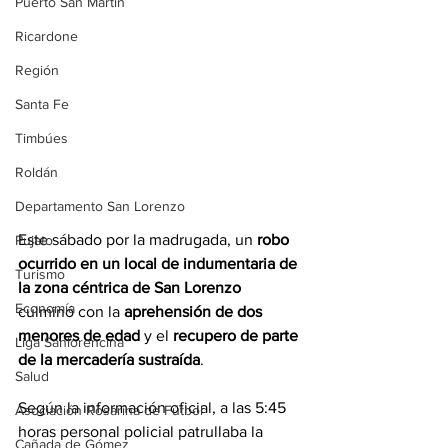
Puerto San Martín
Ricardone
Región
Santa Fe
Timbúes
Roldán
Departamento San Lorenzo
Este sábado por la madrugada, un 
robo 
Pujato
ocurrido en un local de indumentaria de 
Turismo
la zona céntrica de San Lorenzo
Economía
culminó con la 
aprehensión de dos 
menores de edad
 y el 
recupero de parte 
Liga Sanlorencina
de la mercadería sustraída
.
Salud
Según la información oficial, a las 5:45 
Asociación Rosarina de Fútbol
horas personal policial patrullaba la 
Cañada de Gómez