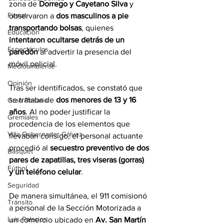
zona de 
Dorrego y Cayetano Silva
 y 
Firmat
observaron a 
dos masculinos a pie 
transportando bolsas
, quienes 
Educación
intentaron ocultarse detrás de un 
Espectáculos
paredón
 al advertir la presencia del 
móvil policial.
Medioambiente
Opinión
Tras ser identificados, se constató que 
se trataba de 
dos menores de 13 y 16 
Gran Rosario
años
. Al no poder justificar la 
Gremiales
procedencia de los elementos que 
Villa Gobernador Gálvez
llevaban consigo, el personal actuante 
procedió al 
secuestro preventivo de dos 
Básquet
pares de zapatillas, tres viseras (gorras) 
Fútbol
y un teléfono celular
.
Seguridad
De manera simultánea, el 911 comisionó 
Tránsito
a personal de la Sección Motorizada a 
Luis Palacios
un comercio ubicado en 
Av. San Martín 