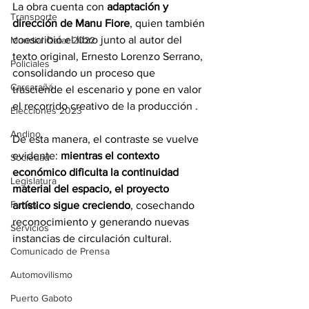
La obra cuenta con 
adaptación y 
Transporte
dirección de Manu Fiore
, quien también 
coescribió el libro junto al autor del 
Mundial Qatar 2022
texto original, Ernesto Lorenzo Serrano, 
Policiales
consolidando un proceso que 
Carcarañá
trasciende el escenario y pone en valor 
el recorrido creativo de la producción .
Elecciones 2023
Andino
De esta manera, el contraste se vuelve 
evidente: 
mientras el contexto 
Sociedad
económico dificulta la continuidad 
Legislatura
material del espacio, el proyecto 
Funes
artístico sigue creciendo
, cosechando 
reconocimiento y generando nuevas 
Servicios
instancias de circulación cultural.
Comunicado de Prensa
Automovilismo
Puerto Gaboto