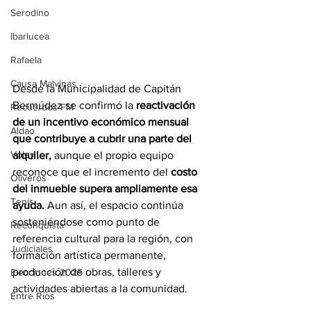
Serodino
Ibarlucea
Rafaela
Causa Malvinas
Desde la Municipalidad de Capitán 
Bermúdez se confirmó la 
reactivación 
Recuerdos FM
de un incentivo económico mensual 
Aldao
que contribuye a cubrir una parte del 
Voley
alquiler, 
aunque el propio equipo 
reconoce que el incremento del 
costo 
Oliveros
del inmueble supera ampliamente esa 
Tenis
ayuda.
 Aun así, el espacio continúa 
sosteniéndose como punto de 
Reconquista
referencia cultural para la región, con 
Judiciales
formación artística permanente, 
producción de obras, talleres y 
Elecciones 2025
actividades abiertas a la comunidad.
Entre Ríos