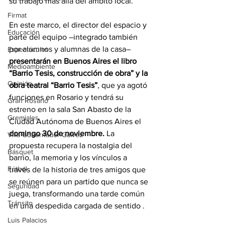
su trabajo más allá del ámbito local.
Firmat
En este marco, el director del espacio y 
Educación
parte del equipo –integrado también 
por alumnos y alumnas de la casa– 
Espectáculos
presentarán en Buenos Aires el libro 
Medioambiente
“Barrio Tesis, construcción de obra” y la 
Opinión
obra teatral “Barrio Tesis”
, que ya agotó 
funciones en Rosario y tendrá su 
Gran Rosario
estreno en la sala San Abasto de la 
Gremiales
Ciudad Autónoma de Buenos Aires el 
domingo 30 de noviembre.
 La 
Villa Gobernador Gálvez
propuesta recupera la nostalgia del 
Básquet
barrio, la memoria y los vínculos a 
Fútbol
través de la historia de tres amigos que 
se reúnen para un partido que nunca se 
Seguridad
juega, transformando una tarde común 
Tránsito
en una despedida cargada de sentido .
Luis Palacios