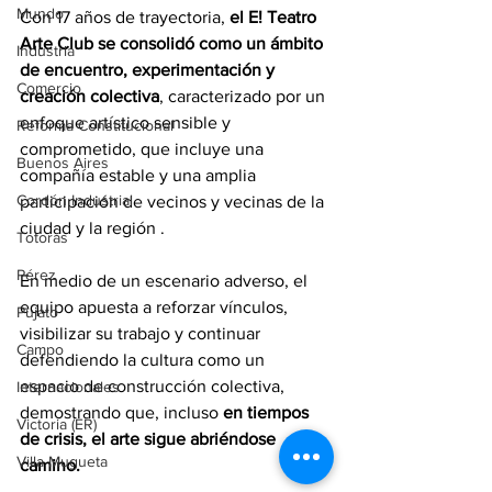
Mundo
Con 17 años de trayectoria, 
el E! Teatro 
Arte Club se consolidó como un ámbito 
Industria
de encuentro, experimentación y 
Comercio
creación colectiva
, caracterizado por un 
enfoque artístico sensible y 
Reforma Constitucional
comprometido, que incluye una 
Buenos Aires
compañía estable y una amplia 
Cordón Industrial
participación de vecinos y vecinas de la 
ciudad y la región .
Totoras
Pérez
En medio de un escenario adverso, el 
equipo apuesta a reforzar vínculos, 
Pujato
visibilizar su trabajo y continuar 
Campo
defendiendo la cultura como un 
espacio de construcción colectiva, 
Internacionales
demostrando que, incluso 
en tiempos 
Victoria (ER)
de crisis, el arte sigue abriéndose 
Villa Mugueta
camino.