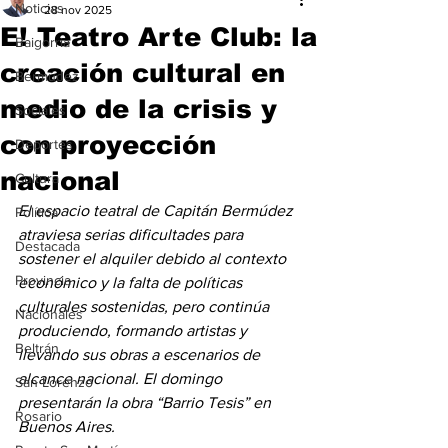
Noticias
28 nov 2025
E! Teatro Arte Club: la
Baigorria
creación cultural en
Bermúdez
medio de la crisis y
Sociales
con proyección
Deportes
nacional
Cultura
El espacio teatral de Capitán Bermúdez 
Política
atraviesa serias dificultades para 
Destacada
sostener el alquiler debido al contexto 
Provincia
económico y la falta de políticas 
culturales sostenidas, pero continúa 
Nacionales
produciendo, formando artistas y 
Beltrán
llevando sus obras a escenarios de 
alcance nacional. El domingo 
San Lorenzo
presentarán la obra “Barrio Tesis” en 
Rosario
Buenos Aires.