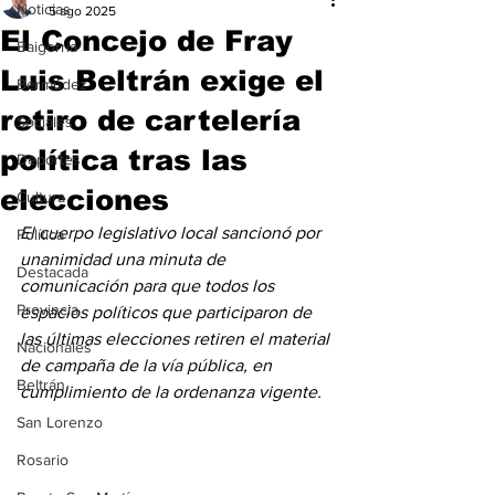
Noticias
5 ago 2025
El Concejo de Fray
Baigorria
Luis Beltrán exige el
Bermúdez
retiro de cartelería
Sociales
política tras las
Deportes
elecciones
Cultura
El cuerpo legislativo local sancionó por 
Política
unanimidad una minuta de 
Destacada
comunicación para que todos los 
Provincia
espacios políticos que participaron de 
las últimas elecciones retiren el material 
Nacionales
de campaña de la vía pública, en 
Beltrán
cumplimiento de la ordenanza vigente.
San Lorenzo
Rosario