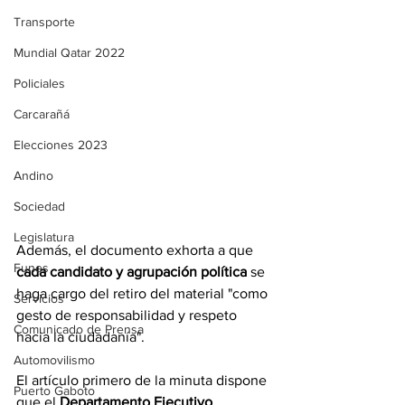
Transporte
Mundial Qatar 2022
Policiales
Carcarañá
Elecciones 2023
Andino
Sociedad
Legislatura
Además, el documento exhorta a que 
Funes
cada candidato y agrupación política
 se 
haga cargo del retiro del material "como 
Servicios
gesto de responsabilidad y respeto 
Comunicado de Prensa
hacia la ciudadanía".
Automovilismo
El artículo primero de la minuta dispone 
Puerto Gaboto
que el 
Departamento Ejecutivo 