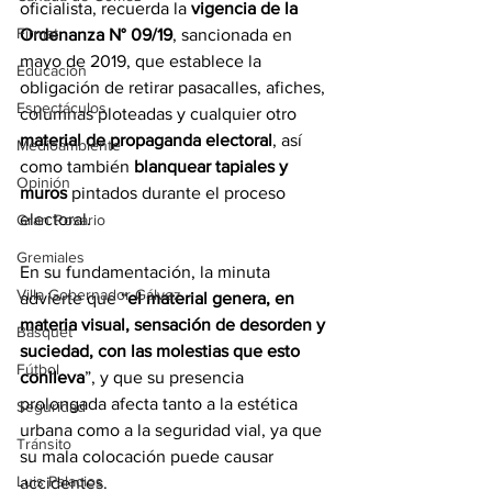
oficialista, recuerda la 
vigencia de la 
Firmat
Ordenanza N° 09/19
, sancionada en 
mayo de 2019, que establece la 
Educación
obligación de retirar pasacalles, afiches, 
Espectáculos
columnas ploteadas y cualquier otro 
material de propaganda electoral
, así 
Medioambiente
como también 
blanquear tapiales y 
Opinión
muros
 pintados durante el proceso 
electoral.
Gran Rosario
Gremiales
En su fundamentación, la minuta 
Villa Gobernador Gálvez
advierte que “
el material genera, en 
materia visual, sensación de desorden y 
Básquet
suciedad, con las molestias que esto 
Fútbol
conlleva
”, y que su presencia 
prolongada afecta tanto a la estética 
Seguridad
urbana como a la seguridad vial, ya que 
Tránsito
su mala colocación puede causar 
Luis Palacios
accidentes.