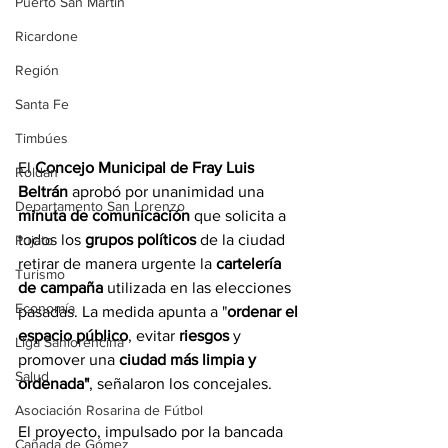
Puerto San Martín
Ricardone
Región
Santa Fe
Timbúes
El 
Concejo Municipal de Fray Luis 
Roldán
Beltrán
 aprobó por unanimidad una 
Departamento San Lorenzo
minuta de comunicación
 que solicita a 
todos los 
grupos políticos
 de la ciudad 
Pujato
retirar de manera urgente la 
cartelería 
Turismo
de campaña
 utilizada en las elecciones 
Economía
pasadas. La medida apunta a "
ordenar el 
espacio público
, evitar 
riesgos
 y 
Liga Sanlorencina
promover una 
ciudad más limpia y 
Salud
ordenada"
, señalaron los concejales.
Asociación Rosarina de Fútbol
El proyecto, impulsado por la bancada 
Cañada de Gómez