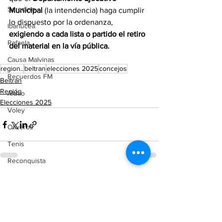
Serodino
Municipal
 (la intendencia) haga cumplir 
lo dispuesto por la ordenanza,
Ibarlucea
exigiendo a cada lista o partido el retiro 
Rafaela
del material en la vía pública.
Causa Malvinas
region..
beltran
elecciones 2025
concejos
Recuerdos FM
Beltrán
Región
Aldao
Elecciones 2025
Voley
Oliveros
Tenis
Reconquista
Judiciales
Ver todo
Entradas recientes
Elecciones 2025
Entre Ríos