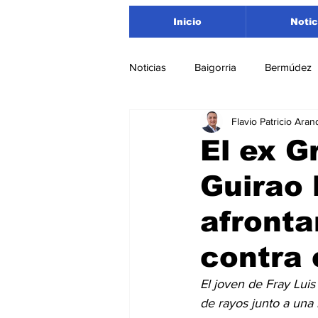
Inicio
Notic
Noticias
Baigorria
Bermúdez
Flavio Patricio Aran
Nacionales
Beltrán
San
El ex 
Guirao 
Timbúes
Roldán
Depar
afronta
Salud
Asociación Rosarina d
contra 
El joven de Fray Lui
Medioambiente
de rayos junto a una