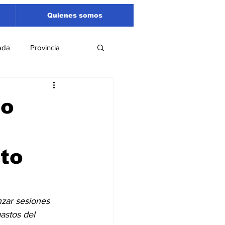
Quienes somos
ada
Provincia
Región
Santa Fe
io
Liga Sanlorencina
nto
spectáculos
zar sesiones 
astos del 