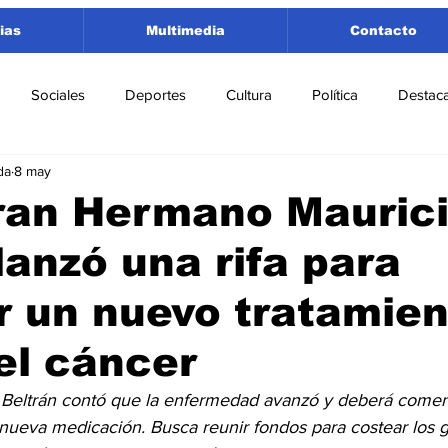
ias
Multimedia
Contacto
Sociales
Deportes
Cultura
Política
Destac
da
8 may
 Lorenzo
Rosario
Puerto San Martín
Ricardone
Gran Hermano Mauric
lanzó una rifa para
tamento San Lorenzo
Pujato
Turismo
Economía
r un nuevo tratamie
e Fútbol
Cañada de Gómez
Firmat
Educación
E
el cáncer
s Beltrán contó que la enfermedad avanzó y deberá comen
 nueva medicación. Busca reunir fondos para costear los g