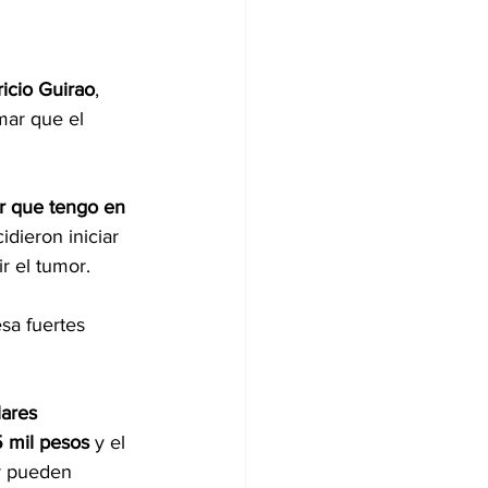
icio Guirao
, 
mar que el 
r que tengo en 
dieron iniciar 
 el tumor. 
sa fuertes 
lares 
5 mil pesos
 y el 
ar pueden 