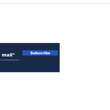
Convocan a un
Mur
banderazo este jueves
hist
en San Lorenzo para
"Ma
"defender la soberanía
Cris
 electrónico
nacional"
Subscribe
© 2021-2026 by EL OJO INFO | Todos los Derechos Reservados.
Fray Luis Beltrán, Santa Fe, Argentina