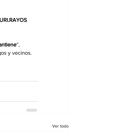
URI.RAYOS 
antiene
”, 
os y vecinos.
Ver todo