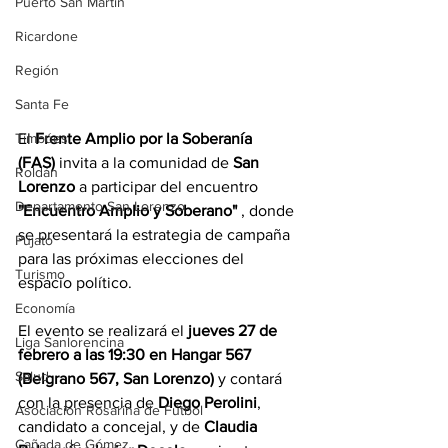
Puerto San Martín
Ricardone
Región
Santa Fe
El 
Frente Amplio por la Soberanía 
Timbúes
(FAS)
 invita a la comunidad de 
San 
Roldán
Lorenzo
 a participar del encuentro 
Departamento San Lorenzo
"Encuentro Amplio y Soberano"
 , donde 
se presentará la estrategia de campaña 
Pujato
para las próximas elecciones del 
Turismo
espacio político.
Economía
El evento se realizará el 
jueves 27 de 
Liga Sanlorencina
febrero a las 19:30 en Hangar 567 
Salud
(Belgrano 567, San Lorenzo)
 y contará 
con la presencia de 
Diego Perolini
, 
Asociación Rosarina de Fútbol
candidato a concejal, y de 
Claudia 
Cañada de Gómez