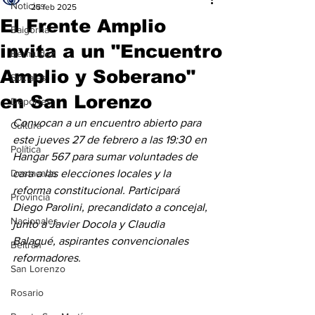
Noticias
25 feb 2025
El Frente Amplio
Baigorria
invita a un "Encuentro
Bermúdez
Amplio y Soberano"
Sociales
en San Lorenzo
Deportes
Convocan a un encuentro abierto para 
Cultura
este jueves 27 de febrero a las 19:30 en 
Política
Hangar 567 para sumar voluntades de 
Destacada
cara a las elecciones locales y la 
reforma constitucional. Participará 
Provincia
Diego Parolini, precandidato a concejal, 
Nacionales
junto a Javier Docola y Claudia 
Balagué, aspirantes convencionales 
Beltrán
reformadores. 
San Lorenzo
Rosario