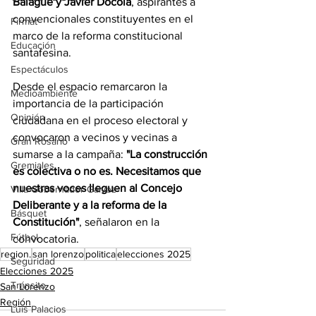
Balagué y Javier Docola
, aspirantes a 
convencionales constituyentes en el 
Firmat
marco de la reforma constitucional 
Educación
santafesina.
Espectáculos
Desde el espacio remarcaron la 
Medioambiente
importancia de la participación 
Opinión
ciudadana en el proceso electoral y 
convocaron a vecinos y vecinas a 
Gran Rosario
sumarse a la campaña: 
"La construcción 
Gremiales
es colectiva o no es. Necesitamos que 
nuestras voces lleguen al Concejo 
Villa Gobernador Gálvez
Deliberante y a la reforma de la 
Básquet
Constitución"
, señalaron en la 
Fútbol
convocatoria.
region.
san lorenzo
politica
elecciones 2025
Seguridad
Elecciones 2025
Tránsito
San Lorenzo
Región
Luis Palacios