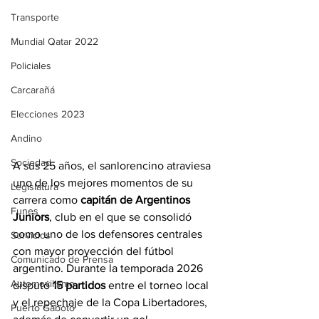
Transporte
Mundial Qatar 2022
Policiales
Carcarañá
Elecciones 2023
Andino
Sociedad
A sus 25 años, el sanlorencino atraviesa 
uno de los mejores momentos de su 
Legislatura
carrera como 
capitán de Argentinos 
Funes
Juniors
, club en el que se consolidó 
como uno de los defensores centrales 
Servicios
con mayor proyección del fútbol 
Comunicado de Prensa
argentino. Durante la temporada 2026 
Automovilismo
disputó 
15 partidos
 entre el torneo local 
y el repechaje de la Copa Libertadores, 
Puerto Gaboto