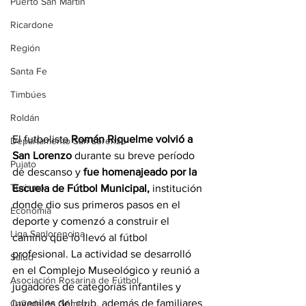
Puerto San Martín
Ricardone
Región
Santa Fe
Timbúes
Roldán
El futbolista 
Román Riquelme volvió a 
Departamento San Lorenzo
San Lorenzo
 durante su breve período 
Pujato
de descanso y 
fue homenajeado por la 
Turismo
Escuela de Fútbol Municipal, 
institución 
donde dio sus primeros pasos en el 
Economía
deporte y comenzó a construir el 
Liga Sanlorencina
camino que lo llevó al fútbol 
profesional. La actividad se desarrolló 
Salud
en el Complejo Museológico y reunió a 
Asociación Rosarina de Fútbol
jugadores de categorías infantiles y 
juveniles del club, además de familiares 
Cañada de Gómez