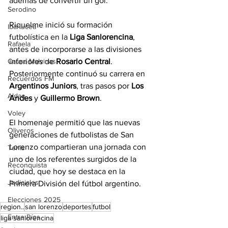
además de convertir un gol.
Serodino
Riquelme inició su formación 
Ibarlucea
futbolística en la 
Liga Sanlorencina
, 
Rafaela
antes de incorporarse a las divisiones 
Causa Malvinas
inferiores de 
Rosario Central
. 
Posteriormente continuó su carrera en 
Recuerdos FM
Argentinos Juniors
, tras pasos por 
Los 
Aldao
Andes
 y 
Guillermo Brown
.
Voley
El homenaje permitió que las nuevas 
Oliveros
generaciones de futbolistas de San 
Lorenzo compartieran una jornada con 
Tenis
uno de los referentes surgidos de la 
Reconquista
ciudad, que hoy se destaca en la 
Judiciales
Primera División del fútbol argentino.
Elecciones 2025
region..
san lorenzo
deportes
futbol
Entre Ríos
liga sanlorencina