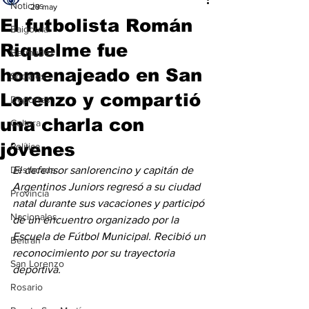
Noticias
29 may
El futbolista Román
Baigorria
Riquelme fue
Bermúdez
homenajeado en San
Sociales
Lorenzo y compartió
Deportes
una charla con
Cultura
jóvenes
Política
Destacada
El defensor sanlorencino y capitán de 
Argentinos Juniors regresó a su ciudad 
Provincia
natal durante sus vacaciones y participó 
Nacionales
de un encuentro organizado por la 
Escuela de Fútbol Municipal. Recibió un 
Beltrán
reconocimiento por su trayectoria 
San Lorenzo
deportiva.
Rosario