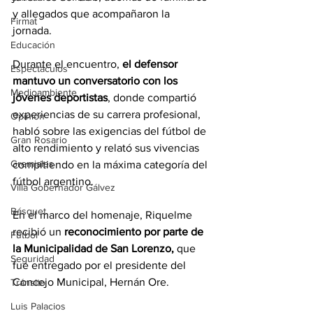
y allegados que acompañaron la 
Firmat
jornada. 
Educación
Durante el encuentro,
 el defensor 
Espectáculos
mantuvo un conversatorio con los 
Medioambiente
jóvenes deportistas
, donde compartió 
experiencias de su carrera profesional, 
Opinión
habló sobre las exigencias del fútbol de 
Gran Rosario
alto rendimiento y relató sus vivencias 
Gremiales
compitiendo en la máxima categoría del 
fútbol argentino.
Villa Gobernador Gálvez
Básquet
En el marco del homenaje, Riquelme 
recibió un 
reconocimiento por parte de 
Fútbol
la Municipalidad de San Lorenzo, 
que 
Seguridad
fue entregado por el presidente del 
Concejo Municipal, Hernán Ore.
Tránsito
Luis Palacios