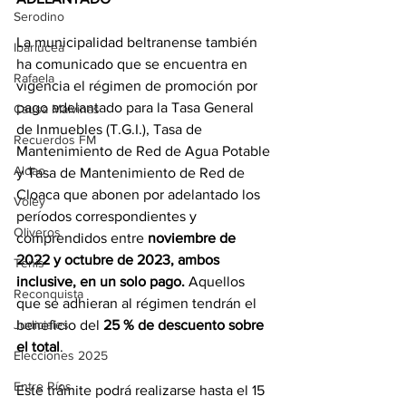
Serodino
La municipalidad beltranense también 
Ibarlucea
ha comunicado que se encuentra en 
Rafaela
vigencia el régimen de promoción por 
pago adelantado para la Tasa General 
Causa Malvinas
de Inmuebles (T.G.I.), Tasa de 
Recuerdos FM
Mantenimiento de Red de Agua Potable 
Aldao
y Tasa de Mantenimiento de Red de 
Cloaca que abonen por adelantado los 
Voley
períodos correspondientes y 
Oliveros
comprendidos entre 
noviembre de 
2022 y octubre de 2023, ambos 
Tenis
inclusive, en un solo pago.
 Aquellos 
Reconquista
que se adhieran al régimen tendrán el 
beneficio del 
25 % de descuento sobre 
Judiciales
el total
. 
Elecciones 2025
Entre Ríos
Este trámite podrá realizarse hasta el 15 