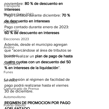
noviembre:
 80 % de descuento en 
Transporte
intereses
Mundial Qatar 2022
Pago contado durante diciembre:
 70 % 
de descuento en intereses
Policiales
Pago contado durante enero de 2023:
Carcarañá
60 % de descuento en intereses
Elecciones 2023
Además, desde el municipio agregan 
Andino
que “acercándose al área de tributos se 
Sociedad
puede realizar un 
plan de pago de hasta 
cuatro cuotas con un descuento del 50 
Legislatura
% en intereses de la liquidación
”.
Funes
La adhesión al régimen de facilidad de 
Servicios
pago podrá realizarse hasta el viernes 
Comunicado de Prensa
30 de diciembre.
Automovilismo
REGIMEN DE PROMOCION POR PAGO 
Puerto Gaboto
ADELANTADO