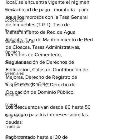
local, se encuentra vigente el régimen 
de facilidad de pago –moratoria– para 
Firmat
aquellos morosos con la Tasa General 
Educación
de Inmuebles (T.G.I.), Tasa de 
Espectáculos
Mantenimiento de Red de Agua 
Potable, Tasa de Mantenimiento de Red 
Medioambiente
de Cloacas, Tasas Administrativas, 
Opinión
Derechos de Cementerio, 
Regularización de Derechos de 
Gran Rosario
Edificación, Catastro, Contribución de 
Gremiales
Mejoras, Derecho de Registro de 
Villa Gobernador Gálvez
Inspección (D.Re.I.), Derecho de 
Ocupación de Dominio Público.
Básquet
Fútbol
Los descuentos van desde 80 hasta 50 
por ciento para los intereses sobre las 
Seguridad
deudas:
Tránsito
Pago contado hasta el 30 de 
Luis Palacios