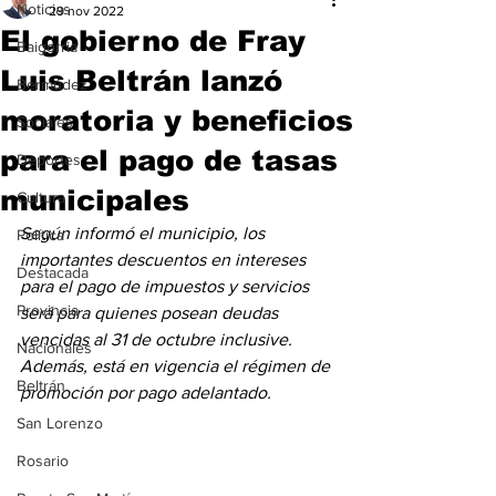
Noticias
29 nov 2022
El gobierno de Fray
Baigorria
Luis Beltrán lanzó
Bermúdez
moratoria y beneficios
Sociales
para el pago de tasas
Deportes
municipales
Cultura
Según informó el municipio, los 
Política
importantes descuentos en intereses 
Destacada
para el pago de impuestos y servicios 
Provincia
será para quienes posean deudas 
vencidas al 31 de octubre inclusive. 
Nacionales
Además, está en vigencia el régimen de 
Beltrán
promoción por pago adelantado.
San Lorenzo
Rosario