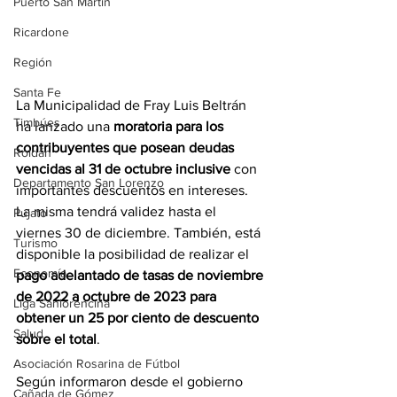
Puerto San Martín
Ricardone
Región
Santa Fe
La Municipalidad de Fray Luis Beltrán 
Timbúes
ha lanzado una 
moratoria para los 
contribuyentes que posean deudas 
Roldán
vencidas al 31 de octubre inclusive
 con 
Departamento San Lorenzo
importantes descuentos en intereses. 
La misma tendrá validez hasta el 
Pujato
viernes 30 de diciembre. También, está 
Turismo
disponible la posibilidad de realizar el 
Economía
pago adelantado de tasas de noviembre 
de 2022 a octubre de 2023 para 
Liga Sanlorencina
obtener un 25 por ciento de descuento 
Salud
sobre el total
.
Asociación Rosarina de Fútbol
Según informaron desde el gobierno 
Cañada de Gómez