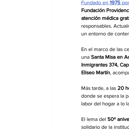
Fundado en 
1975
 por
Fundación Providenc
atención médica grat
responsables. Actual
un entorno de conten
En el marco de las c
una 
Santa Misa en A
Inmigrantes 374, Ca
Eliseo Martín
, acomp
Más tarde, a las 
20 h
donde se espera la p
labor del hogar a lo l
El lema del 
50º anive
solidario de la insti