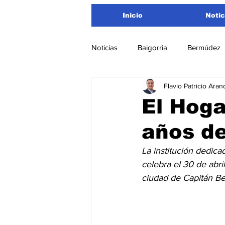
Inicio
Notic
Noticias
Baigorria
Bermúdez
Flavio Patricio Aran
Nacionales
Beltrán
San
El Hoga
años de
Timbúes
Roldán
Depar
La institución dedica
celebra el 30 de abri
Salud
Asociación Rosarina d
ciudad de Capitán B
Medioambiente