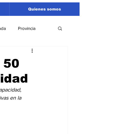
Quienes somos
ada
Provincia
Región
Santa Fe
 50
nidad
Liga Sanlorencina
apacidad, 
vas en la 
spectáculos