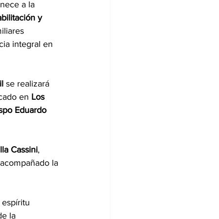
enece a la 
ilitación y 
liares 
ia integral en 
l
 se realizará 
icado en 
Los 
spo Eduardo 
lla Cassini
, 
n acompañado la 
 espíritu 
e la 