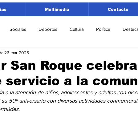
ias
Multimedia
Contacto
Sociales
Deportes
Cultura
Política
Destac
da
26 mar 2025
 Lorenzo
Rosario
Puerto San Martín
Ricardone
r San Roque celebra
 servicio a la comu
tamento San Lorenzo
Pujato
Turismo
Economía
da a la atención de niños, adolescentes y adultos con disc
l su 50º aniversario con diversas actividades conmemorati
e Fútbol
Cañada de Gómez
Firmat
Educación
E
ermúdez.