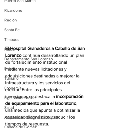
Puerto San Martín
Ricardone
Región
Santa Fe
Timbúes
El Hospital Granaderos a Caballo de San 
Roldán
Lorenzo
 continúa desarrollando un plan 
Departamento San Lorenzo
de fortalecimiento institucional 
Pujato
mediante nuevas licitaciones y 
adquisiciones destinadas a mejorar la 
Turismo
infraestructura y los servicios del 
Economía
efector. Entre las principales 
inversiones se destaca la 
incorporación 
Liga Sanlorencina
de equipamiento para el laboratorio
, 
Salud
una medida que apunta a optimizar la 
capacidad diagnóstica y reducir los 
Asociación Rosarina de Fútbol
tiempos de respuesta.
Cañada de Gómez