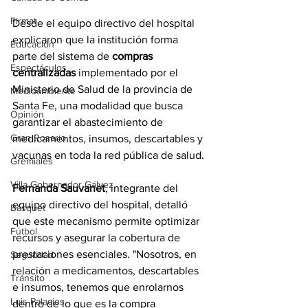
Firmat
Desde el equipo directivo del hospital 
explicaron que la institución forma 
Educación
parte del sistema de 
compras 
Espectáculos
centralizadas
 implementado por el 
Ministerio de Salud de la provincia de 
Medioambiente
Santa Fe, una modalidad que busca 
Opinión
garantizar el abastecimiento de 
Gran Rosario
medicamentos, insumos, descartables y 
vacunas en toda la red pública de salud.
Gremiales
Villa Gobernador Gálvez
Fernanda Sauvanet
, integrante del 
equipo directivo del hospital, detalló 
Básquet
que este mecanismo permite optimizar 
Fútbol
recursos y asegurar la cobertura de 
prestaciones esenciales. "Nosotros, en 
Seguridad
relación a medicamentos, descartables 
Tránsito
e insumos, tenemos que enrolarnos 
Luis Palacios
dentro de lo que es la compra 