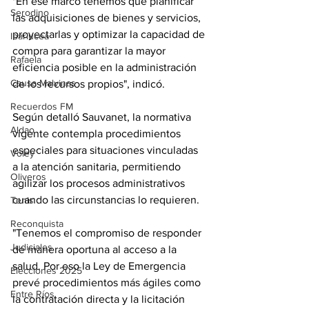
"En ese marco tenemos que planificar 
Serodino
las adquisiciones de bienes y servicios, 
proyectarlas y optimizar la capacidad de 
Ibarlucea
compra para garantizar la mayor 
Rafaela
eficiencia posible en la administración 
Causa Malvinas
de los recursos propios", indicó.
Recuerdos FM
Según detalló Sauvanet, la normativa 
Aldao
vigente contempla procedimientos 
especiales para situaciones vinculadas 
Voley
a la atención sanitaria, permitiendo 
Oliveros
agilizar los procesos administrativos 
cuando las circunstancias lo requieren.
Tenis
Reconquista
"Tenemos el compromiso de responder 
Judiciales
de manera oportuna al acceso a la 
salud. Por eso la Ley de Emergencia 
Elecciones 2025
prevé procedimientos más ágiles como 
Entre Ríos
la contratación directa y la licitación 