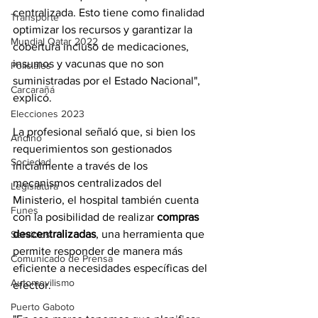
centralizada. Esto tiene como finalidad 
Transporte
optimizar los recursos y garantizar la 
Mundial Qatar 2022
cobertura incluso de medicaciones, 
insumos y vacunas que no son 
Policiales
suministradas por el Estado Nacional", 
Carcarañá
explicó.
Elecciones 2023
La profesional señaló que, si bien los 
Andino
requerimientos son gestionados 
Sociedad
inicialmente a través de los 
mecanismos centralizados del 
Legislatura
Ministerio, el hospital también cuenta 
Funes
con la posibilidad de realizar 
compras 
descentralizadas
, una herramienta que 
Servicios
permite responder de manera más 
Comunicado de Prensa
eficiente a necesidades específicas del 
Automovilismo
efector.
Puerto Gaboto