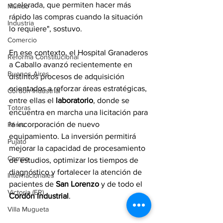
acelerada, que permiten hacer más 
Mundo
rápido las compras cuando la situación 
Industria
lo requiere", sostuvo.
Comercio
En ese contexto, el Hospital Granaderos 
Reforma Constitucional
a Caballo avanzó recientemente en 
Buenos Aires
distintos procesos de adquisición 
orientados a reforzar áreas estratégicas, 
Cordón Industrial
entre ellas el 
laboratorio
, donde se 
Totoras
encuentra en marcha una licitación para 
la incorporación de nuevo 
Pérez
equipamiento. La inversión permitirá 
Pujato
mejorar la capacidad de procesamiento 
Campo
de estudios, optimizar los tiempos de 
diagnóstico y fortalecer la atención de 
Internacionales
pacientes de 
San Lorenzo
 y de todo el 
Victoria (ER)
Cordón Industrial
.
Villa Mugueta