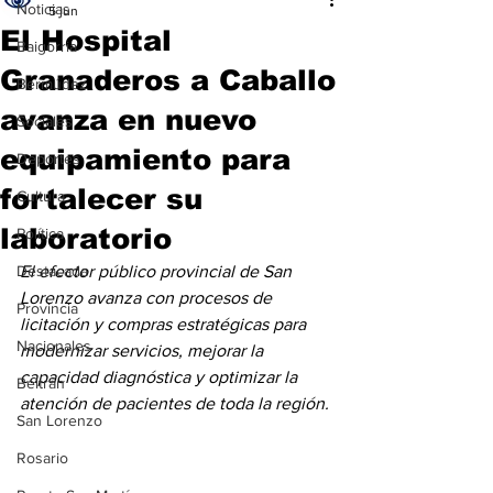
Noticias
5 jun
El Hospital
Baigorria
Granaderos a Caballo
Bermúdez
avanza en nuevo
Sociales
equipamiento para
Deportes
fortalecer su
Cultura
laboratorio
Política
Destacada
El efector público provincial de San 
Lorenzo avanza con procesos de 
Provincia
licitación y compras estratégicas para 
Nacionales
modernizar servicios, mejorar la 
capacidad diagnóstica y optimizar la 
Beltrán
atención de pacientes de toda la región.
San Lorenzo
Rosario