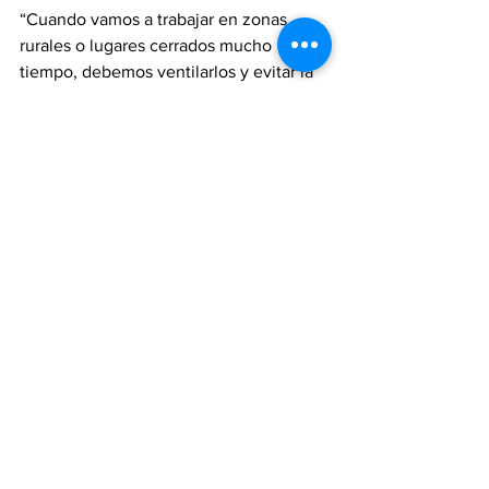
“Cuando vamos a trabajar en zonas 
rurales o lugares cerrados mucho 
tiempo, debemos ventilarlos y evitar la 
formación de polvo, preferiblemente 
humedeciendo con agua lavandina”, 
explicó.
También advirtió que estos cuidados 
deben mantenerse en sectores 
urbanos, especialmente en sitios donde 
se detecte presencia de roedores.
region.
san lorenzo
salud
Salud
San Lorenzo
Región