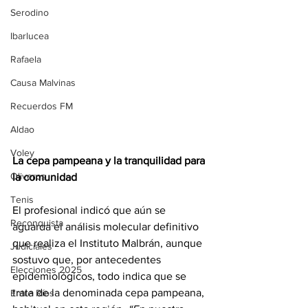
Serodino
Ibarlucea
Rafaela
Causa Malvinas
Recuerdos FM
Aldao
Voley
La cepa pampeana y la tranquilidad para 
Oliveros
la comunidad
Tenis
El profesional indicó que aún se 
Reconquista
aguarda el análisis molecular definitivo 
que realiza el Instituto Malbrán, aunque 
Judiciales
sostuvo que, por antecedentes 
Elecciones 2025
epidemiológicos, todo indica que se 
trata de la denominada cepa pampeana, 
Entre Ríos