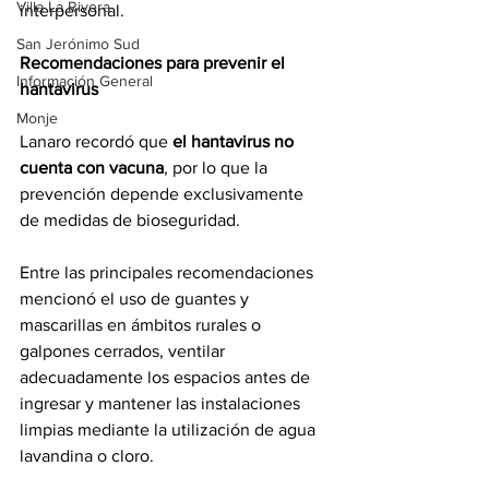
Villa La Rivera
interpersonal.
San Jerónimo Sud
Recomendaciones para prevenir el 
Información General
hantavirus
Monje
Lanaro recordó que 
el hantavirus no 
cuenta con vacuna
, por lo que la 
prevención depende exclusivamente 
de medidas de bioseguridad.
Entre las principales recomendaciones 
mencionó el uso de guantes y 
mascarillas en ámbitos rurales o 
galpones cerrados, ventilar 
adecuadamente los espacios antes de 
ingresar y mantener las instalaciones 
limpias mediante la utilización de agua 
lavandina o cloro.