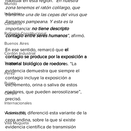
habitual en esta región. 
“En nuestra 
Mundo
zona tenemos el ratón colilargo, que 
Industria
transmite una de las cepas del virus que 
llamamos pampeana. Y esta es la 
Comercio
importancia: 
no tiene descripto 
Reforma Constitucional
contagio entre seres humanos
”
, afirmó.
Buenos Aires
En ese sentido, remarcó que
 el 
Cordón Industrial
contagio se produce por la exposición a 
Totoras
material biológico de roedore
s. “La 
evidencia demuestra que siempre el 
Pérez
contagio incluye la exposición a 
Pujato
excremento, orina o saliva de estos 
roedores, que pueden aerosolizarse”, 
Campo
precisó.
Internacionales
Asimismo, diferenció esta variante de la 
Victoria (ER)
cepa andina, sobre la que sí existe 
Villa Mugueta
evidencia científica de transmisión 