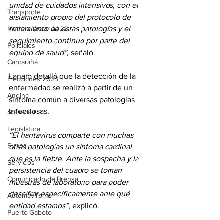
unidad de cuidados intensivos, con el 
Transporte
aislamiento propio del protocolo de 
tratamiento de estas patologías y el 
Mundial Qatar 2022
seguimiento continuo por parte del 
Policiales
equipo de salud”
, señaló.
Carcarañá
Lanaro detalló que la detección de la 
Elecciones 2023
enfermedad se realizó a partir de un 
Andino
síntoma común a diversas patologías 
infecciosas. 
Sociedad
Legislatura
“El hantavirus comparte con muchas 
Funes
otras patologías un síntoma cardinal 
que es la fiebre. Ante la sospecha y la 
Servicios
persistencia del cuadro se toman 
Comunicado de Prensa
muestras de laboratorio para poder 
descifrar específicamente ante qué 
Automovilismo
entidad estamos”
, explicó.
Puerto Gaboto