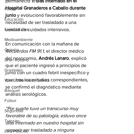
permaneció
 11 días internado en el 
Hospital Granaderos a Caballo durante 
Firmat
junio
 y evolucionó favorablemente sin 
Educación
necesidad de ser trasladado a una 
unidad de cuidados intensivos.
Espectáculos
Medioambiente
En comunicación con la mañana de 
Opinión
Recuerdos FM 91.1
, el director médico 
del nosocomio, 
Andrés Lanaro
, explicó 
Gran Rosario
que el paciente ingresó a principios de 
Gremiales
junio con un cuadro febril inespecífico y 
que, tras los estudios correspondientes, 
Villa Gobernador Gálvez
se confirmó el diagnóstico mediante 
Básquet
análisis serológicos.
Fútbol
“Por suerte tuvo un transcurso muy 
Seguridad
favorable de su patología, estuvo once 
Tránsito
días internado en nuestro hospital sin 
requerir ser trasladado a ninguna 
Luis Palacios