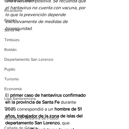
Puerto San Martín
una evolución positiva. Se recuerda que 
el hantavirus no cuenta con vacuna, por 
Ricardone
lo que la prevención depende 
Región
exclusivamente de medidas de 
bioseguridad.
Santa Fe
Timbúes
Roldán
Departamento San Lorenzo
Pujato
Turismo
Economía
El 
primer caso de hantavirus confirmado 
Liga Sanlorencina
en la provincia de Santa Fe
 durante 
Salud
2026 correspondió a un 
hombre de 51 
años, trabajador de la zona de islas del 
Asociación Rosarina de Fútbol
departamento San Lorenzo
, que 
Cañada de Gómez