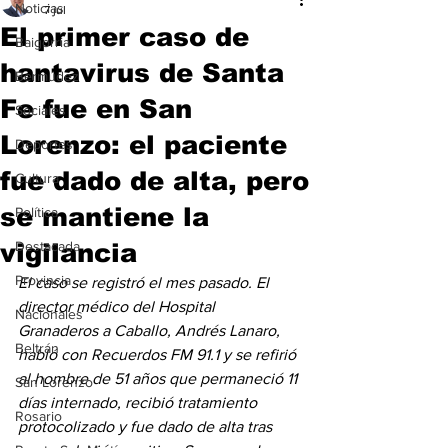
Noticias
7 jul
El primer caso de
Baigorria
hantavirus de Santa
Bermúdez
Fe fue en San
Sociales
Lorenzo: el paciente
Deportes
fue dado de alta, pero
Cultura
se mantiene la
Política
vigilancia
Destacada
Provincia
El caso se registró el mes pasado. El 
director médico del Hospital 
Nacionales
Granaderos a Caballo, Andrés Lanaro, 
Beltrán
habló con Recuerdos FM 91.1 y se refirió 
al hombre de 51 años que permaneció 11 
San Lorenzo
días internado, recibió tratamiento 
Rosario
protocolizado y fue dado de alta tras 