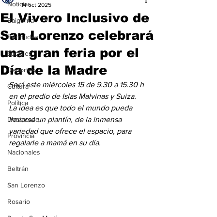
Noticias
14 oct 2025
El Vivero Inclusivo de
Baigorria
San Lorenzo celebrará
Bermúdez
una gran feria por el
Sociales
Día de la Madre
Deportes
Será este miércoles 15 de 9.30 a 15.30 h 
Cultura
en el predio de Islas Malvinas y Suiza. 
Política
La idea es que todo el mundo pueda 
Destacada
llevarse un plantín, de la inmensa 
variedad que ofrece el espacio, para 
Provincia
regalarle a mamá en su día.
Nacionales
Beltrán
San Lorenzo
Rosario