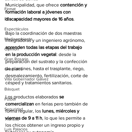
Municipalidad, que ofrece 
contención y 
Firmat
formación laboral a jóvenes con 
Educación
discapacidad mayores de 16 años
. 
Espectáculos
Bajo la coordinación de dos maestras 
Medioambiente
integradoras y un ingeniero agrónomo, 
aprenden todas las etapas del trabajo 
Opinión
en la producción vegetal
: desde la 
Gran Rosario
preparación del sustrato y la confección 
de plantines, hasta el trasplante, riego, 
Gremiales
desmalezamiento, fertilización, corte de 
Villa Gobernador Gálvez
césped y tratamientos sanitarios.
Básquet
Los productos elaborados 
se 
Fútbol
comercializan
 en ferias pero también de 
Seguridad
forma regular, los 
lunes, miércoles y 
viernes de 9 a 11 h
, lo que les permite a 
Tránsito
los chicos obtener un ingreso propio y 
Luis Palacios