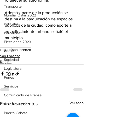
fortalecer su autonomía.
Transporte
Además, parte de la producción se 
Mundial Qatar 2022
destina a la parquización de espacios 
Policiales
públicos de la ciudad, como aporte al 
embellecimiento urbano, señaló el 
Carcarañá
municipio.
Elecciones 2023
region.
san lorenzo
Andino
San Lorenzo
Sociedad
Región
Legislatura
Funes
Servicios
Comunicado de Prensa
Ver todo
Entradas recientes
Automovilismo
Puerto Gaboto