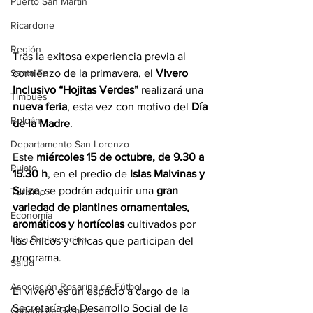
Puerto San Martín
Ricardone
Región
Tras la exitosa experiencia previa al 
Santa Fe
comienzo de la primavera, el 
Vivero 
Inclusivo “Hojitas Verdes” 
realizará una 
Timbúes
nueva feria
, esta vez con motivo del 
Día 
Roldán
de la Madre
.
Departamento San Lorenzo
Este 
miércoles 15 de octubre, de 9.30 a 
Pujato
15.30 h
, en el predio de 
Islas Malvinas y 
Suiza
, se podrán adquirir una 
gran 
Turismo
variedad de plantines ornamentales, 
Economía
aromáticos y hortícolas
 cultivados por 
Liga Sanlorencina
los chicos y chicas que participan del 
programa.
Salud
Asociación Rosarina de Fútbol
El vivero es un espacio a cargo de la 
Secretaría de Desarrollo Social de la 
Cañada de Gómez