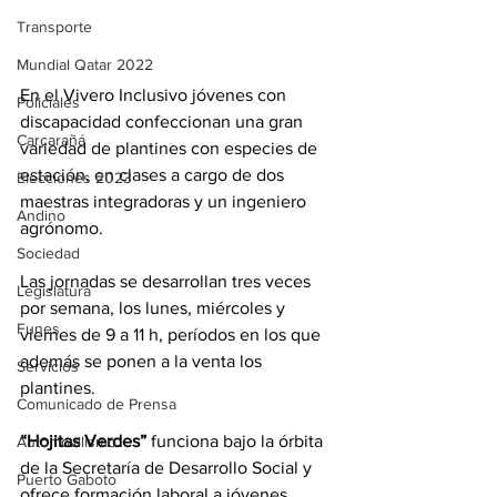
Transporte
Mundial Qatar 2022
En el Vivero Inclusivo jóvenes con 
Policiales
discapacidad confeccionan una gran 
Carcarañá
variedad de plantines con especies de 
estación, en clases a cargo de dos 
Elecciones 2023
maestras integradoras y un ingeniero 
Andino
agrónomo.
Sociedad
Las jornadas se desarrollan tres veces 
Legislatura
por semana, los lunes, miércoles y 
Funes
viernes de 9 a 11 h, períodos en los que 
además se ponen a la venta los 
Servicios
plantines.
Comunicado de Prensa
“Hojitas Verdes”
 funciona bajo la órbita 
Automovilismo
de la Secretaría de Desarrollo Social y 
Puerto Gaboto
ofrece formación laboral a jóvenes 