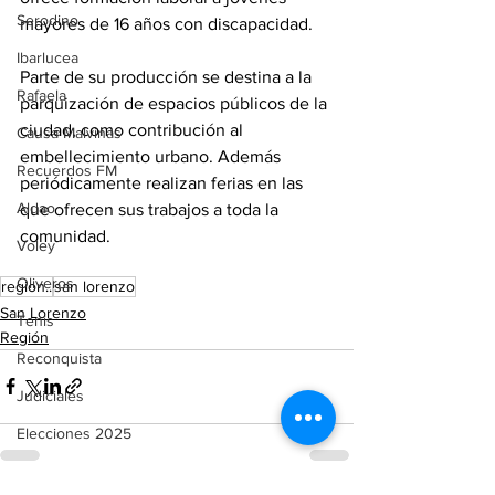
Serodino
mayores de 16 años con discapacidad.
Ibarlucea
Parte de su producción se destina a la 
Rafaela
parquización de espacios públicos de la 
ciudad, como contribución al 
Causa Malvinas
embellecimiento urbano. Además 
Recuerdos FM
periódicamente realizan ferias en las 
Aldao
que ofrecen sus trabajos a toda la 
comunidad.
Voley
Oliveros
region..
san lorenzo
San Lorenzo
Tenis
Región
Reconquista
Judiciales
Elecciones 2025
Entre Ríos