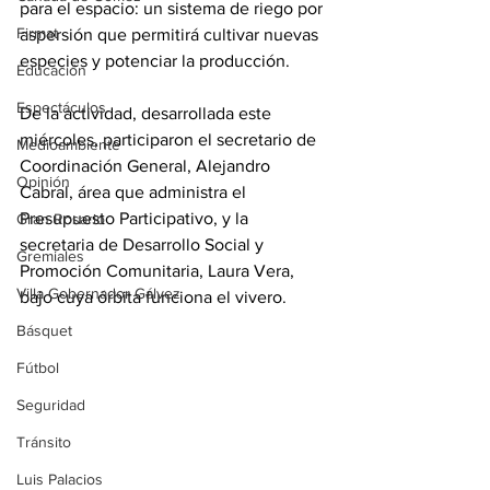
para el espacio: un sistema de riego por 
Firmat
aspersión que permitirá cultivar nuevas 
especies y potenciar la producción.
Educación
Espectáculos
De la actividad, desarrollada este 
miércoles, participaron el secretario de 
Medioambiente
Coordinación General, Alejandro 
Opinión
Cabral, área que administra el 
Presupuesto Participativo, y la 
Gran Rosario
secretaria de Desarrollo Social y 
Gremiales
Promoción Comunitaria, Laura Vera, 
Villa Gobernador Gálvez
bajo cuya órbita funciona el vivero.
Básquet
Fútbol
Seguridad
Tránsito
Luis Palacios