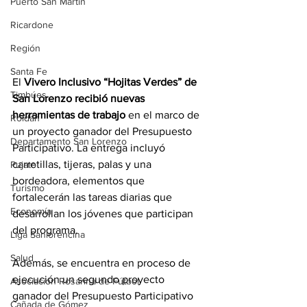
Puerto San Martín
Ricardone
Región
Santa Fe
El 
Vivero Inclusivo “Hojitas Verdes” de 
Timbúes
San Lorenzo recibió nuevas 
herramientas de trabajo
 en el marco de 
Roldán
un proyecto ganador del Presupuesto 
Departamento San Lorenzo
Participativo. La entrega incluyó 
carretillas, tijeras, palas y una 
Pujato
bordeadora, elementos que 
Turismo
fortalecerán las tareas diarias que 
Economía
desarrollan los jóvenes que participan 
del programa.
Liga Sanlorencina
Salud
Además, se encuentra en proceso de 
ejecución un segundo proyecto 
Asociación Rosarina de Fútbol
ganador del Presupuesto Participativo 
Cañada de Gómez