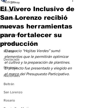
Noticias
27 may
El Vivero Inclusivo de
Baigorria
San Lorenzo recibió
Bermúdez
nuevas herramientas
Sociales
para fortalecer su
Deportes
producción
Cultura
El espacio “Hojitas Verdes” sumó 
Política
elementos que le permitirán optimizar 
Destacada
el cultivo y la preparación de plantines. 
Provincia
El proyecto fue presentado y elegido en 
el marco del Presupuesto Participativo.
Nacionales
Beltrán
San Lorenzo
Rosario