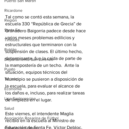
Puerto San Martín
Ricardone
Tal como se contó esta semana, la 
Región
escuela 330 “República de Grecia” de 
Santa Fe
Granadero Baigorria padece desde hace 
varios meses problemas edilicios y 
Timbúes
estructurales que terminaron con la 
Roldán
suspensión de clases. El último hecho, 
determinante, fue la caída de parte de 
Departamento San Lorenzo
la mampostería de un techo.  Ante la 
Pujato
situación, equipos técnicos del 
Municipio se pusieron a disposición de 
Turismo
la escuela, para evaluar el alcance de 
Economía
los daños e, incluso, para realizar tareas 
Liga Sanlorencina
de limpieza en el lugar. 
Salud
Este viernes, el intendente Maglia 
Asociación Rosarina de Fútbol
recibió en la escuela al Ministro de 
Educación de Santa Fe, Víctor Debloc, 
Cañada de Gómez