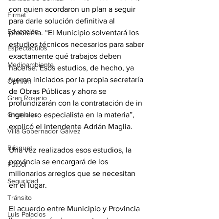
con quien acordaron un plan a seguir 
Firmat
para darle solución definitiva al 
Educación
problema. “El Municipio solventará los 
estudios técnicos necesarios para saber 
Espectáculos
exactamente qué trabajos deben 
Medioambiente
hacerse. Esos estudios, de hecho, ya 
fueron iniciados por la propia secretaría 
Opinión
de Obras Públicas y ahora se 
Gran Rosario
profundizarán con la contratación de in 
ingeniero especialista en la materia”, 
Gremiales
explicó el intendente Adrián Maglia. 
Villa Gobernador Gálvez
Básquet
Una vez realizados esos estudios, la 
provincia se encargará de los 
Fútbol
millonarios arreglos que se necesitan 
Seguridad
en el lugar. 
Tránsito
El acuerdo entre Municipio y Provincia 
Luis Palacios