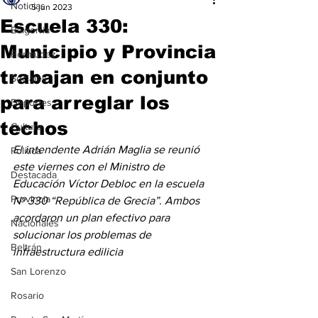
Noticias
5 jun 2023
Escuela 330:
Baigorria
Municipio y Provincia
Bermúdez
trabajan en conjunto
Sociales
para arreglar los
Deportes
techos
Cultura
El intendente Adrián Maglia se reunió 
Política
este viernes con el Ministro de 
Destacada
Educación Víctor Debloc en la escuela 
Provincia
Nº 330 “República de Grecia”. Ambos 
acordaron un plan efectivo para 
Nacionales
solucionar los problemas de 
Beltrán
infraestructura edilicia
San Lorenzo
Rosario