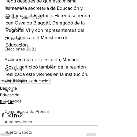
llega después de que esta misma 
Transporte
semana la secretaria de Educación y 
Cultura local Estefanía Hereñú se reúna 
Mundial Qatar 2022
con Osvaldo Biagotti, Delegado de la 
Policiales
Regional VI y con representantes del 
área técnica del Ministerio de 
Carcarañá
Educación. 
Elecciones 2023
La directora de la escuela, Mariana 
Andino
Rossi, participó también de la reunión 
Sociedad
realizada este viernes en la institución.
Legislatura
region.
baigorria
educacion
Baigorria
Funes
Educación
Servicios
Región
Comunicado de Prensa
Automovilismo
Puerto Gaboto