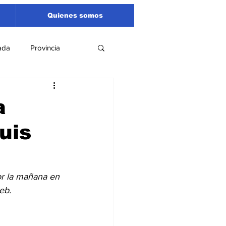
Quienes somos
ada
Provincia
Región
Santa Fe
a
uis
Liga Sanlorencina
spectáculos
or la mañana en 
eb. 