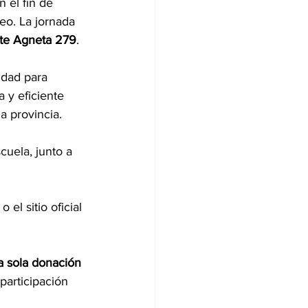
 el fin de 
neo. La jornada 
te Agneta 279
.
idad para 
 y eficiente 
a provincia.
uela, junto a 
 o el sitio oficial
a sola donación 
participación 