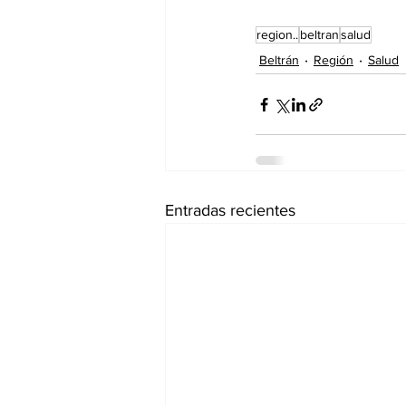
region..
beltran
salud
Beltrán
Región
Salud
Entradas recientes