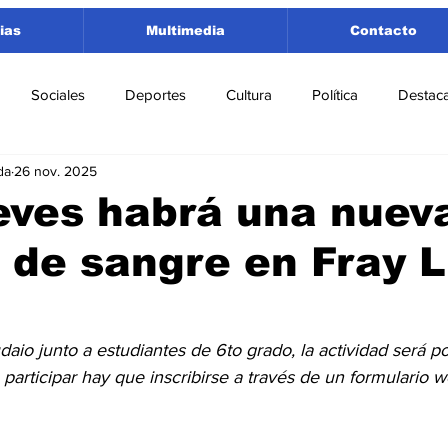
ias
Multimedia
Contacto
Sociales
Deportes
Cultura
Política
Destac
da
26 nov. 2025
 Lorenzo
Rosario
Puerto San Martín
Ricardone
eves habrá una nuev
 de sangre en Fray L
tamento San Lorenzo
Pujato
Turismo
Economía
e Fútbol
Cañada de Gómez
Firmat
Educación
E
aio junto a estudiantes de 6to grado, la actividad será p
 participar hay que inscribirse a través de un formulario w