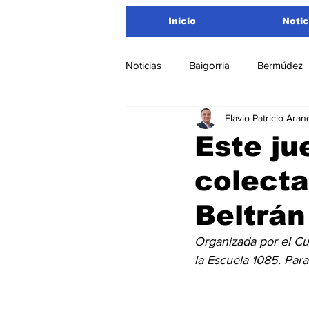
Inicio
Notic
Noticias
Baigorria
Bermúdez
Flavio Patricio Aran
Nacionales
Beltrán
San
Este ju
colecta
Timbúes
Roldán
Depar
Beltrán
Salud
Asociación Rosarina d
Organizada por el Cud
la Escuela 1085. Para
Medioambiente