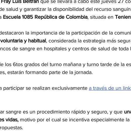
 
Fray Luis Beltrán
 que se llevará a cabo este jueves 27 con
 de salud y garantizar la disponibilidad del recurso sanguí
a 
Escuela 1085 República de Colombia
, situada en 
Tenien
estacaron la importancia de la participación de la comun
voluntaria y habitual
, considerada la estrategia más segura
ncos de sangre en hospitales y centros de salud de toda l
 los 6tos grados del turno mañana y turno tarde de la esc
es, estarán formando parte de la jornada.
a participar se realizan exclusivamente 
a través de un link
r sangre es un procedimiento rápido y seguro, y que 
un
es vidas,
 motivo por el cual se incentiva especialmente la 
ropuestas.