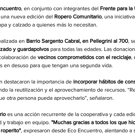
Encuentro
, en conjunto con integrantes del 
Frente para la
o una nueva edición del 
Ropero Comunitario
, una iniciativa
opa y calzado a quienes más lo necesitan.
ealizada en 
Barrio Sargento Cabral, en Pellegrini al 700
, 
alzado y guardapolvos
 para todas las edades. Las donacion
 colaboración de 
vecinos comprometidos con el reciclaje
,
as en desuso para que tengan una segunda vida.
n destacaron la importancia de 
incorporar hábitos de co
do la reutilización y el aprovechamiento de recursos. “Re
ue otra persona pueda aprovecharlo”, señalaron.
rio
 es una acción recurrente de la cooperativa y cada edic
d y trabajo en equipo. 
"Muchas gracias a todos los que hic
roperito"
, expresaron desde Eco Encuentro, alentando a s