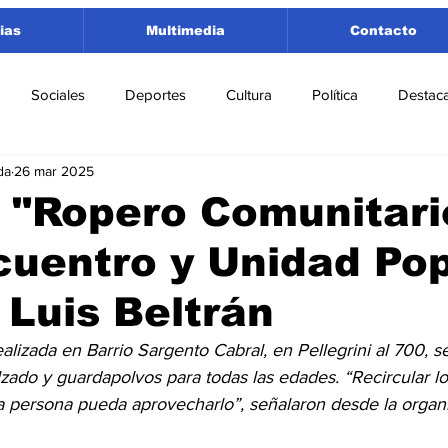
ias
Multimedia
Contacto
Sociales
Deportes
Cultura
Política
Destac
da
26 mar 2025
 Lorenzo
Rosario
Puerto San Martín
Ricardone
 "Ropero Comunitari
uentro y Unidad Pop
tamento San Lorenzo
Pujato
Turismo
Economía
 Luis Beltrán
e Fútbol
Cañada de Gómez
Firmat
Educación
E
ealizada en Barrio Sargento Cabral, en Pellegrini al 700, s
lzado y guardapolvos para todas las edades. “Recircular l
a persona pueda aprovecharlo”, señalaron desde la organi