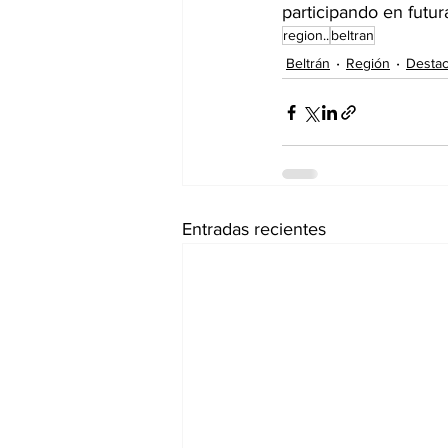
participando en futura
region..
beltran
Beltrán
Región
Desta
Entradas recientes