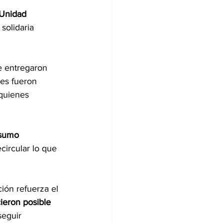
 Unidad 
 solidaria 
se entregaron 
es fueron 
 quienes 
nsumo 
circular lo que 
ión refuerza el 
ieron posible 
eguir 