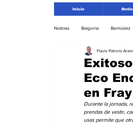
Inicio
Notic
Noticias
Baigorria
Bermúdez
Flavio Patricio Aran
Nacionales
Beltrán
San
Exitoso
Eco Enc
Timbúes
Roldán
Depar
en Fray
Salud
Asociación Rosarina d
Durante la jornada, r
prendas de vestir, ca
usas permite que otr
Medioambiente