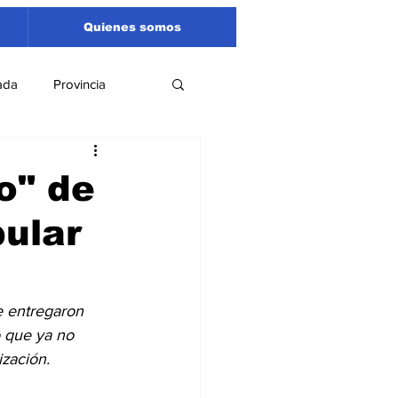
Quienes somos
ada
Provincia
Región
Santa Fe
o" de
ular
Liga Sanlorencina
spectáculos
e entregaron 
o que ya no 
zación.