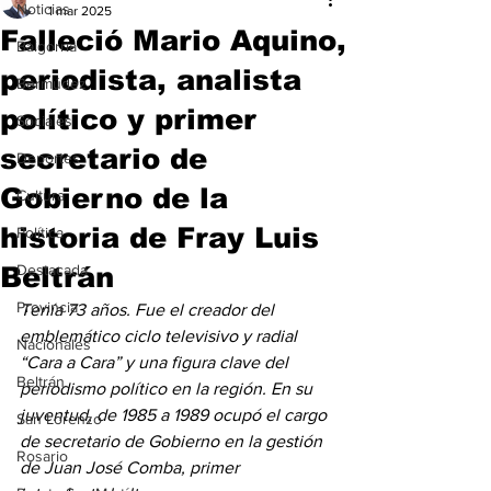
Noticias
1 mar 2025
Falleció Mario Aquino,
Baigorria
periodista, analista
Bermúdez
político y primer
Sociales
secretario de
Deportes
Gobierno de la
Cultura
historia de Fray Luis
Política
Beltrán
Destacada
Provincia
Tenía 73 años. Fue el creador del 
emblemático ciclo televisivo y radial 
Nacionales
“Cara a Cara” y una figura clave del 
Beltrán
periodismo político en la región. En su 
juventud, de 1985 a 1989 ocupó el cargo 
San Lorenzo
de secretario de Gobierno en la gestión 
Rosario
de Juan José Comba, primer 