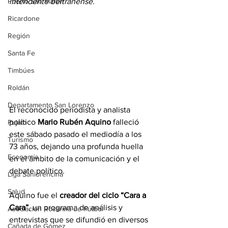
Puerto San Martín
intendente beltranense.
Ricardone
Región
Santa Fe
Timbúes
Roldán
Departamento San Lorenzo
El reconocido periodista y analista 
político 
Mario Rubén Aquino
 falleció 
Pujato
este sábado pasado el mediodía a los 
Turismo
73 años, dejando una profunda huella 
Economía
en el ámbito de la comunicación y el 
debate político.
Liga Sanlorencina
Salud
Aquino fue el 
creador del ciclo “Cara a 
Cara”
, un programa de análisis y 
Asociación Rosarina de Fútbol
entrevistas que se difundió en diversos 
Cañada de Gómez