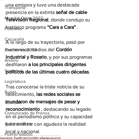
una emisora ​​y tuvo una destacada 
Transporte
presencia en la extinta 
señal de cable 
Mundial Qatar 2022
Televisión Regional
, donde condujo su 
histórico programa 
“Cara a Cara”
 .
Policiales
Carcarañá
A lo largo de su trayectoria, pasó por 
numerosos medios del 
Cordón 
Elecciones 2023
Industrial y Rosario
, y por sus programas 
Andino
desfilaron 
a los principales dirigentes 
Sociedad
políticos de las últimas cuatro décadas
.
Legislatura
Tras conocerse la triste noticia de su 
Funes
fallecimiento, 
las redes sociales se 
inundaron de mensajes de pesar y 
Servicios
reconocimiento
 , destacando su legado 
Comunicado de Prensa
en el periodismo político y su capacidad 
Automovilismo
para analizar con agudeza la realidad 
local y nacional.
Puerto Gaboto
region.
beltran
politica
television