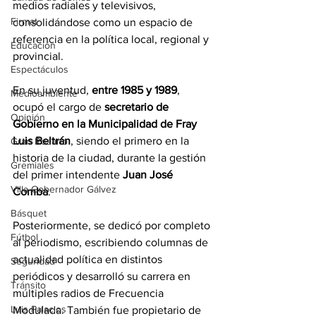
medios radiales y televisivos, 
Firmat
consolidándose como un espacio de 
referencia en la política local, regional y 
Educación
provincial.
Espectáculos
En su juventud, 
entre 1985 y 1989
, 
Medioambiente
ocupó el cargo de 
secretario de 
Opinión
Gobierno en la Municipalidad de Fray 
Luis Beltrán
, siendo el primero en la 
Gran Rosario
historia de la ciudad, durante la gestión 
Gremiales
del primer intendente 
Juan José 
Villa Gobernador Gálvez
Comba
.
Básquet
Posteriormente, se dedicó por completo 
Fútbol
al periodismo, escribiendo columnas de 
actualidad política en distintos 
Seguridad
periódicos y desarrolló su carrera en 
Tránsito
múltiples radios de Frecuencia 
Luis Palacios
Modulada. También fue propietario de 