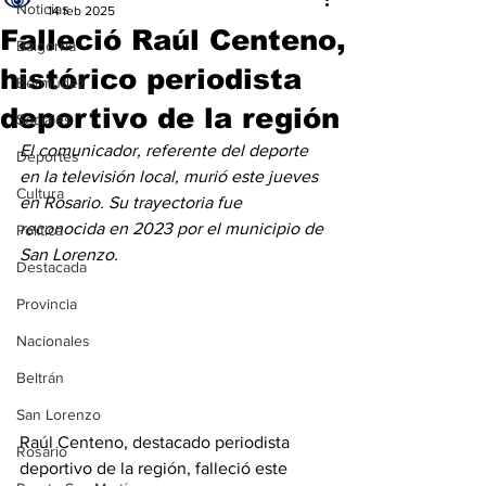
Noticias
14 feb 2025
Falleció Raúl Centeno,
Baigorria
histórico periodista
Bermúdez
deportivo de la región
Sociales
El comunicador, referente del deporte 
Deportes
en la televisión local, murió este jueves 
Cultura
en Rosario. Su trayectoria fue 
reconocida en 2023 por el municipio de 
Política
San Lorenzo.
Destacada
Provincia
Nacionales
Beltrán
San Lorenzo
Raúl Centeno, destacado periodista 
Rosario
deportivo de la región, falleció este 