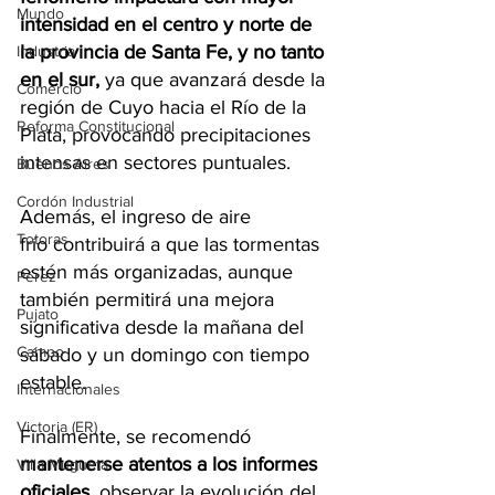
Mundo
intensidad en el centro y norte de 
la provincia de Santa Fe, y no tanto 
Industria
en el sur,
 ya que avanzará desde la 
Comercio
región de Cuyo hacia el Río de la 
Reforma Constitucional
Plata, provocando precipitaciones 
intensas en sectores puntuales. 
Buenos Aires
Cordón Industrial
Además, el ingreso de aire 
Totoras
frío contribuirá a que las tormentas 
estén más organizadas, aunque 
Pérez
también permitirá una mejora 
Pujato
significativa desde la mañana del 
Campo
sábado y un domingo con tiempo 
estable.
Internacionales
Victoria (ER)
Finalmente, se recomendó 
mantenerse atentos a los informes 
Villa Mugueta
oficiales
, observar la evolución del 