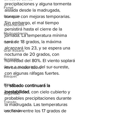
precipitaciones y alguna tormenta 
Firmat
aislada desde la madrugada, 
aunque con mejoras temporarias. 
Educación
Sin embargo, el mal tiempo 
Espectáculos
persistirá hasta el cierre de la 
Medioambiente
jornada. La temperatura mínima 
será de 18 grados, la máxima 
Opinión
alcanzará los 23, y se espera una 
Gran Rosario
nocturna de 20 grados, con 
Gremiales
humedad del 80%. El viento soplará 
leve a moderado del sur-sureste, 
Villa Gobernador Gálvez
con algunas ráfagas fuertes.
Básquet
Fútbol
El 
sábado continuará la 
inestabilidad
, con cielo cubierto y 
Seguridad
probables precipitaciones durante 
Tránsito
la madrugada. Las temperaturas 
oscilarán entre los 17 grados de 
Luis Palacios