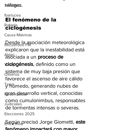
ráfagas.
Serodino
Ibarlucea
El fenómeno de la 
Rafaela
ciclogénesis
Causa Malvinas
Desde la asociación meteorológica 
Recuerdos FM
explicaron que la inestabilidad está 
Aldao
asociada a un 
proceso de 
ciclogénesis
, definido como un 
Voley
sistema de muy baja presión que 
Oliveros
favorece el ascenso de aire cálido 
Tenis
y húmedo, generando nubes de 
gran desarrollo vertical, conocidas 
Reconquista
como cumulonimbus, responsables 
Judiciales
de tormentas intensas o severas.
Elecciones 2025
Según precisó Jorge Giometti, 
este 
Entre Ríos
fenómeno impactará con mayor 