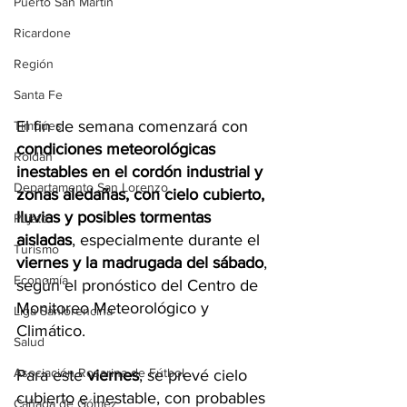
Puerto San Martín
Ricardone
Región
Santa Fe
El fin de semana comenzará con
Timbúes
condiciones meteorológicas 
Roldán
inestables en el cordón industrial y 
Departamento San Lorenzo
zonas aledañas, con cielo cubierto, 
lluvias y posibles tormentas 
Pujato
aisladas
, especialmente durante el 
Turismo
viernes y la madrugada del sábado
, 
Economía
según el pronóstico del Centro de 
Monitoreo Meteorológico y 
Liga Sanlorencina
Climático.
Salud
Asociación Rosarina de Fútbol
Para este 
viernes
, se prevé cielo 
cubierto e inestable, con probables 
Cañada de Gómez