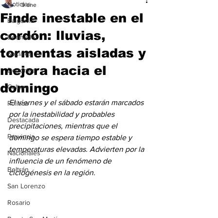
Noticias
9 ene
Finde inestable en el
Baigorria
cordón: lluvias,
Bermúdez
tormentas aisladas y
Sociales
mejora hacia el
Deportes
domingo
Cultura
El viernes y el sábado estarán marcados 
Política
por la inestabilidad y probables 
Destacada
precipitaciones, mientras que el 
Provincia
domingo se espera tiempo estable y 
temperaturas elevadas. Advierten por la 
Nacionales
influencia de un fenómeno de 
Beltrán
ciclogénesis en la región.
San Lorenzo
Rosario