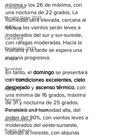
mínima y los 26 de máxima, con 
Transporte
una nocturna de 22 grados. La 
Mundial Qatar 2022
humedad será elevada, cercana al 
95%, y los vientos serán leves a 
Policiales
moderados del sur y sur-sureste, 
Carcarañá
con ráfagas moderadas. Hacia la 
Elecciones 2023
mañana y la tarde se espera una 
mejoría progresiva.
Andino
Sociedad
En tanto, el 
domingo
 se presentará 
Legislatura
con 
condiciones excelentes
, 
cielo 
despejado
 y 
ascenso térmico
, con 
Funes
una mínima de 16 grados, máxima 
Servicios
de 31 y nocturna de 25 grados. 
Persistirá una humedad alta, del 
Comunicado de Prensa
orden del 90%, con vientos leves a 
Automovilismo
moderados del oeste-suroeste, 
Puerto Gaboto
rotando al noreste, con algunas 