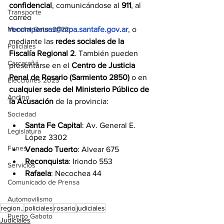
confidencial
, comunicándose al 
911
, al 
Transporte
correo 
recompensas@mpa.santafe.gov.ar
, o 
Mundial Qatar 2022
mediante las 
redes sociales de la 
Policiales
Fiscalía Regional 2
. También pueden 
Carcarañá
presentarse en el 
Centro de Justicia 
Penal de Rosario (Sarmiento 2850)
 o en 
Elecciones 2023
cualquier sede del Ministerio Público de 
Andino
la Acusación
 de la provincia:
Sociedad
Santa Fe Capital
: Av. General E. 
Legislatura
López 3302
Funes
Venado Tuerto
: Alvear 675
Reconquista
: Iriondo 553
Servicios
Rafaela
: Necochea 44
Comunicado de Prensa
Automovilismo
region..
policiales
rosario
judiciales
Puerto Gaboto
Judiciales