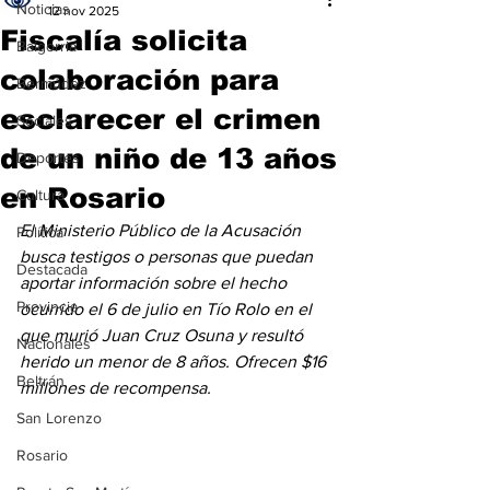
Noticias
12 nov 2025
Fiscalía solicita
Baigorria
colaboración para
Bermúdez
esclarecer el crimen
Sociales
de un niño de 13 años
Deportes
en Rosario
Cultura
El Ministerio Público de la Acusación 
Política
busca testigos o personas que puedan 
Destacada
aportar información sobre el hecho 
Provincia
ocurrido el 6 de julio en Tío Rolo en el 
que murió Juan Cruz Osuna y resultó 
Nacionales
herido un menor de 8 años. Ofrecen $16 
Beltrán
millones de recompensa.
San Lorenzo
Rosario