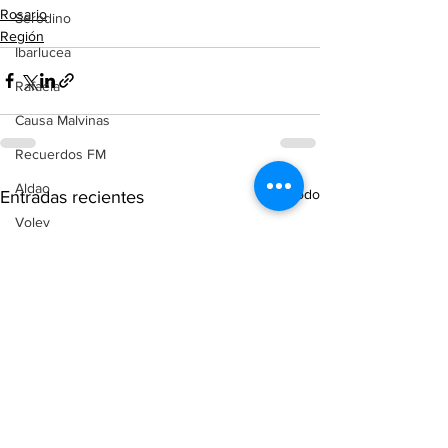
Rosario
Serodino
Región
Ibarlucea
Rafaela
Causa Malvinas
Recuerdos FM
Aldao
Ver todo
Entradas recientes
Voley
Oliveros
Tenis
Reconquista
Judiciales
Elecciones 2025
Entre Ríos