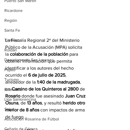
Puerto San Martín
Ricardone
Región
Santa Fe
La Fiscalía Regional 2ª del Ministerio 
Timbúes
Público de la Acusación (MPA) solicita 
Roldán
la 
colaboración de la población
 para 
Departamento San Lorenzo
obtener información que permita 
identificar a los autores del hecho 
Pujato
ocurrido el 
6 de julio de 2025
, 
Turismo
alrededor de la 
1:40 de la madrugada
, 
en 
Camino de los Quinteros al 2800
 de 
Economía
Rosario 
donde fue asesinado 
Juan Cruz 
Liga Sanlorencina
Osuna
, de 
13 años
, y resultó 
herido otro 
Salud
menor de 8 años
 con impactos de arma 
de fuego.
Asociación Rosarina de Fútbol
Cañada de Gómez