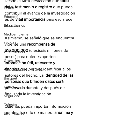
Desde el MPA destacaron que 
todo 
dato, testimonio o registro
 que pueda 
Firmat
contribuir al avance de la investigación 
Educación
es de 
vital importancia
 para esclarecer 
el crimen.
Espectáculos
Medioambiente
Asimismo, se señaló que se encuentra 
Opinión
vigente una 
recompensa de 
$16.000.000 
(dieciséis millones de 
Gran Rosario
pesos) para quienes aporten 
Gremiales
información útil, relevante y 
decisiva
 que permita identificar a los 
Villa Gobernador Gálvez
autores del hecho. La 
identidad de las 
Básquet
personas que brinden datos será 
Fútbol
preservada
 durante y después de 
finalizada la investigación.
Seguridad
Tránsito
Quienes puedan aportar información 
pueden hacerlo de manera 
anónima y 
Luis Palacios