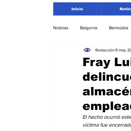
Inicio
Notic
Noticias
Baigorria
Bermúdez
Redacción
9 may 2
Nacionales
Beltrán
San
Fray Lu
delincu
Timbúes
Roldán
Depar
almacén
Salud
Asociación Rosarina d
emplea
El hecho ocurrió este
Medioambiente
víctima fue encerrada