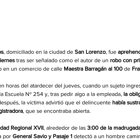
os
, domiciliado en la ciudad de 
San Lorenzo
, fue 
aprehend
iernes
 tras ser señalado como el autor de un 
robo con pri
o en un comercio de calle 
Maestra Barragán al 100
 de 
Fra
en horas del atardecer del jueves, cuando un sujeto ingre
a Escuela Nº 254 y, tras pedir algo a la empleada, 
la obli
después, la víctima advirtió que el delincuente 
había sustr
gistradora
, que se encontraba abierta.
dad Regional XVII
, alrededor de las 
3:00 de la madrugad
a por 
General Savio y Pasaje 1
 detectó a un hombre camin