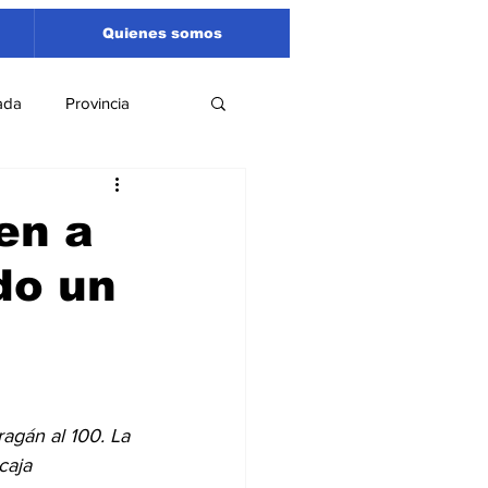
Quienes somos
ada
Provincia
Región
Santa Fe
en a
do un
Liga Sanlorencina
spectáculos
agán al 100. La 
caja 