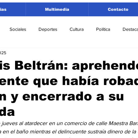
ias
Multimedia
Contacto
Sociales
Deportes
Cultura
Política
Destac
025
 Lorenzo
Rosario
Puerto San Martín
Ricardone
is Beltrán: aprehend
ente que había roba
tamento San Lorenzo
Pujato
Turismo
Economía
 y encerrado a su
e Fútbol
Cañada de Gómez
Firmat
Educación
E
da
 jueves al atardecer en un comercio de calle Maestra Barr
 en el baño mientras el delincuente sustraía dinero de la 