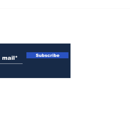
Beltrán: una abuela
Baig
denunció que sus nietos
Día 
entraron a robarle
dos
cuando ella estuvo
para
 electrónico
internada
Subscribe
© 2021-2026 by EL OJO INFO | Todos los Derechos Reservados.
Fray Luis Beltrán, Santa Fe, Argentina