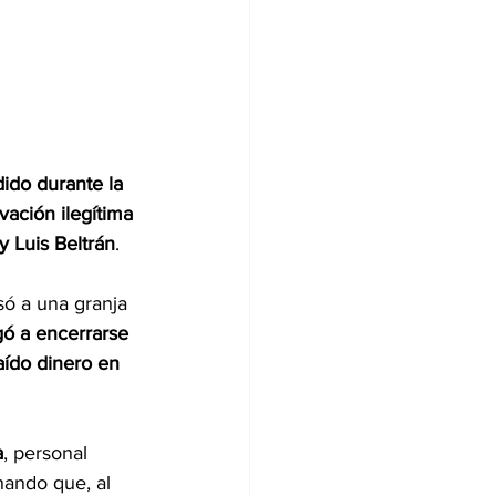
ido durante la 
vación ilegítima 
y Luis Beltrán
.
só a una granja 
gó a encerrarse 
aído dinero en 
a
, personal 
ando que, al 