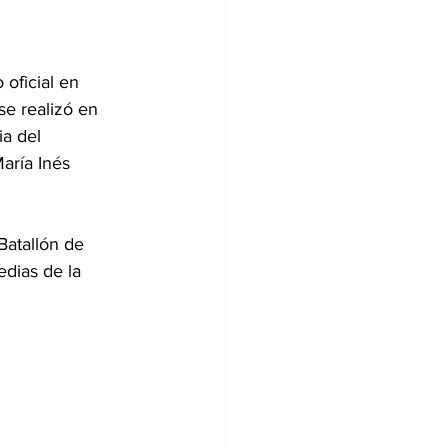
 oficial en 
se realizó en 
a del 
María Inés 
Batallón de 
dias de la 