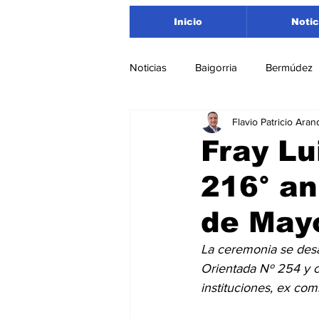
Inicio
Notic
Noticias
Baigorria
Bermúdez
Flavio Patricio Aran
Nacionales
Beltrán
San
Fray Lu
216° an
Timbúes
Roldán
Depar
de Mayo
Salud
Asociación Rosarina d
La ceremonia se desa
Orientada Nº 254 y co
instituciones, ex com
Medioambiente