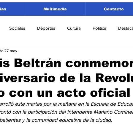
ias
Multimedia
Contacto
Sociales
Deportes
Cultura
Política
Destac
da
27 may
 Lorenzo
Rosario
Puerto San Martín
Ricardone
is Beltrán conmemor
iversario de la Revo
tamento San Lorenzo
Pujato
Turismo
Economía
 con un acto oficial
e Fútbol
Cañada de Gómez
Firmat
Educación
E
rrolló este martes por la mañana en la Escuela de Educa
ntó con la participación del intendente Mariano Cominelli
batientes y la comunidad educativa de la ciudad.