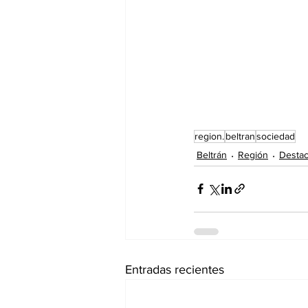
region.
beltran
sociedad
Beltrán
Región
Desta
Entradas recientes