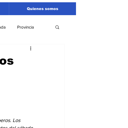
Quienes somos
ada
Provincia
Región
Santa Fe
dos
Liga Sanlorencina
spectáculos
eros. Los 