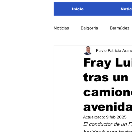
Inicio
Notic
Noticias
Baigorria
Bermúdez
Flavio Patricio Aran
Nacionales
Beltrán
San
Fray Lu
tras un
Timbúes
Roldán
Depar
camione
Salud
Asociación Rosarina d
avenida
Actualizado:
9 feb 2025
Medioambiente
El conductor de un F