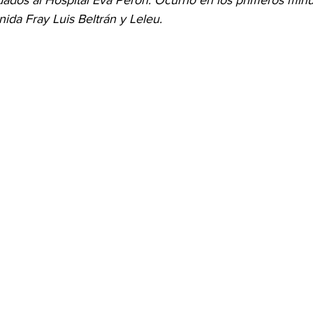
dados al Hospital Eva Perón. Ocurrió en los primeros min
nida Fray Luis Beltrán y Leleu.