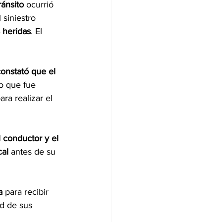
ránsito
 ocurrió 
l siniestro 
 heridas
. El 
constató que el 
lo que fue 
ara realizar el 
 conductor y el 
cal
 antes de su 
a
 para recibir 
d de sus 