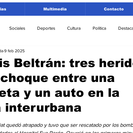
ias
Multimedia
Contacto
Sociales
Deportes
Cultura
Política
Destac
da
9 feb 2025
 Lorenzo
Rosario
Puerto San Martín
Ricardone
is Beltrán: tres heri
 choque entre una
tamento San Lorenzo
Pujato
Turismo
Economía
ta y un auto en la
e Fútbol
Cañada de Gómez
Firmat
Educación
E
 interurbana
iat quedó atrapado y tuvo que ser rescatado por los bomb