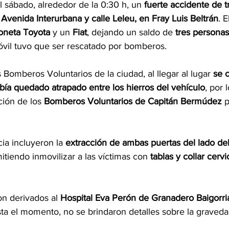
sábado, alrededor de la 0:30 h, un 
fuerte accidente de t
 
Avenida Interurbana y calle Leleu, en Fray Luis Beltrán
. E
oneta Toyota
 y un 
Fiat
, dejando un saldo de 
tres personas
vil tuvo que ser rescatado por bomberos.
Bomberos Voluntarios de la ciudad, al llegar al lugar 
se 
bía quedado atrapado entre los hierros del vehículo
, por 
ción de los 
Bomberos Voluntarios de Capitán Bermúdez
 p
ia incluyeron la 
extracción de ambas puertas del lado del
mitiendo inmovilizar a las víctimas con 
tablas y collar cervi
on derivados al 
Hospital Eva Perón de Granadero Baigorri
ta el momento, no se brindaron detalles sobre la graveda