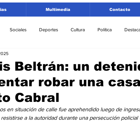
ias
Multimedia
Contacto
Sociales
Deportes
Cultura
Política
Destac
2025
 Lorenzo
Rosario
Puerto San Martín
Ricardone
is Beltrán: un deten
tentar robar una cas
tamento San Lorenzo
Pujato
Turismo
Economía
to Cabral
e Fútbol
Cañada de Gómez
Firmat
Educación
E
 en situación de calle fue aprehendido luego de ingresa
 resistirse a la autoridad durante una persecución policia