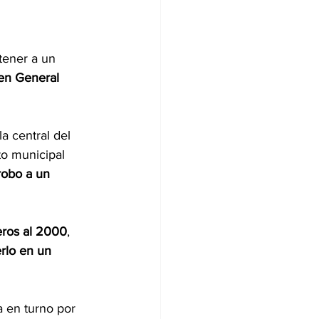
tener a un 
en General 
a central del 
to municipal 
robo a un 
ros al 2000
, 
rlo en un 
a en turno por 