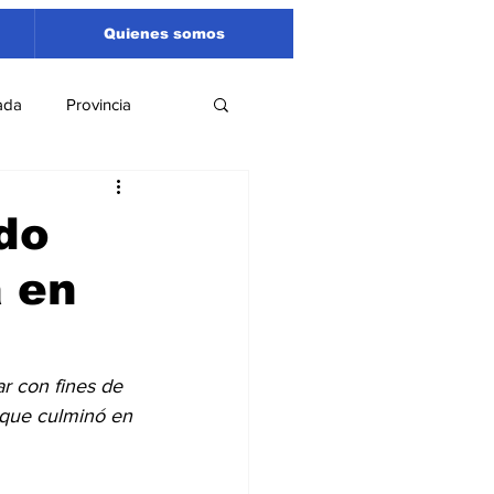
Quienes somos
ada
Provincia
Región
Santa Fe
ido
a en
Liga Sanlorencina
spectáculos
r con fines de 
l que culminó en 