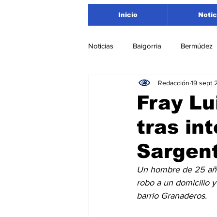
Inicio
Notic
Noticias
Baigorria
Bermúdez
Redacción
19 sept 
Nacionales
Beltrán
San
Fray Lu
tras in
Timbúes
Roldán
Depar
Sargen
Salud
Asociación Rosarina d
Un hombre de 25 años
robo a un domicilio y
barrio Granaderos.
Medioambiente