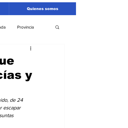
Quienes somos
ada
Provincia
Región
Santa Fe
fue
cías y
Liga Sanlorencina
spectáculos
ido, de 24 
r escapar 
suntas 