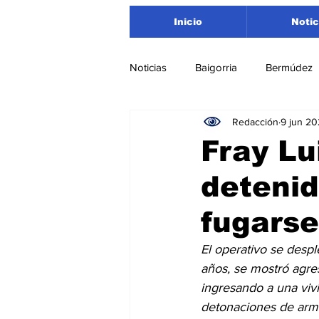
Inicio
Notic
Noticias
Baigorria
Bermúdez
Redacción
9 jun 2
Nacionales
Beltrán
San
Fray Lu
detenid
Timbúes
Roldán
Depar
fugarse
Salud
Asociación Rosarina d
El operativo se desp
años, se mostró agres
ingresando a una vivi
Medioambiente
detonaciones de arm