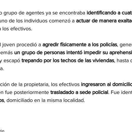
otro grupo de agentes ya se encontraba 
identificando a cua
uno de los individuos comenzó a 
actuar de manera exalta
los efectivos.
l joven procedió a 
agredir físicamente a los policías
, gene
demás 
un grupo de personas intentó impedir su aprehens
 y escapó 
trepando por los techos de las viviendas
, hasta 
a.
ión de la propietaria, los efectivos 
ingresaron al domicili
en fue posteriormente 
trasladado a sede policial
. Fue iden
os
, domiciliado en la misma localidad.
ión