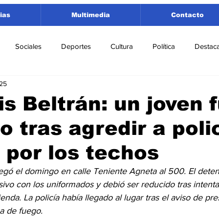
ias
Multimedia
Contacto
Sociales
Deportes
Cultura
Política
Destac
025
 Lorenzo
Rosario
Puerto San Martín
Ricardone
is Beltrán: un joven 
o tras agredir a poli
tamento San Lorenzo
Pujato
Turismo
Economía
 por los techos
e Fútbol
Cañada de Gómez
Firmat
Educación
E
legó el domingo en calle Teniente Agneta al 500. El deten
ivo con los uniformados y debió ser reducido tras intenta
enda. La policía había llegado al lugar tras el aviso de pre
a de fuego.