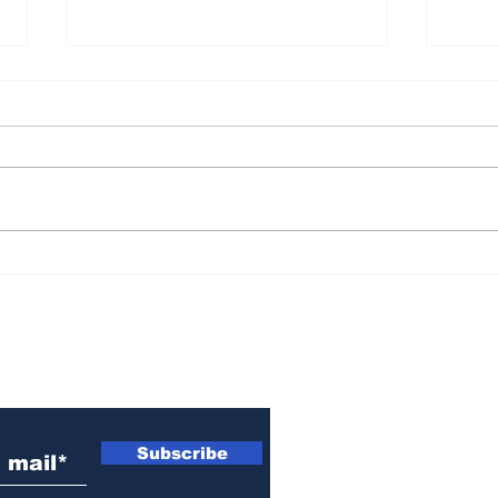
Advierten por una
Res
"privatización y
san
extranjerización
atra
encubierta" de
cho
 electrónico
Fabricaciones Militares
Ros
Subscribe