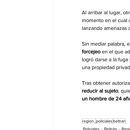
Al arribar al lugar, 
momento en el cual 
lanzando amenazas a 
Sin mediar palabra, e
forcejeo
 en el que a
logró darse a la fuga
una propiedad privad
Tras obtener autorizac
reducir al sujeto
, qui
un hombre de 24 añ
region..
policiales
beltran
Policiales
Beltrán
Reg