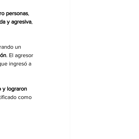
tro personas
, 
da y agresiva
, 
rando un 
ión
. El agresor 
que ingresó a 
o y lograron 
tificado como 