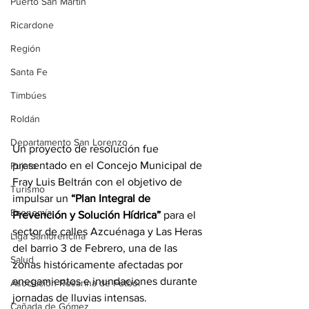
Puerto San Martín
Ricardone
Región
Santa Fe
Timbúes
Roldán
Departamento San Lorenzo
Un proyecto de resolución fue 
presentado en el Concejo Municipal de 
Pujato
Fray Luis Beltrán con el objetivo de 
Turismo
impulsar un 
“Plan Integral de 
Economía
Prevención y Solución Hídrica”
 para el 
sector de calles Azcuénaga y Las Heras 
Liga Sanlorencina
del barrio 3 de Febrero, una de las 
Salud
zonas históricamente afectadas por 
anegamientos e inundaciones durante 
Asociación Rosarina de Fútbol
jornadas de lluvias intensas.
Cañada de Gómez