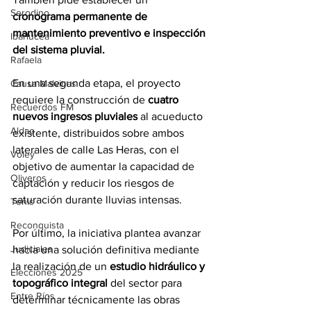
Serodino
cronograma permanente de 
mantenimiento preventivo e inspección 
Ibarlucea
del sistema pluvial.
Rafaela
En una segunda etapa, el proyecto 
Causa Malvinas
requiere la construcción de 
cuatro 
Recuerdos FM
nuevos ingresos pluviales
 al acueducto 
Aldao
existente, distribuidos sobre ambos 
laterales de calle Las Heras, con el 
Voley
objetivo de aumentar la capacidad de 
Oliveros
captación y reducir los riesgos de 
saturación durante lluvias intensas.
Tenis
Reconquista
Por último, la iniciativa plantea avanzar 
Judiciales
hacia una solución definitiva mediante 
la realización de un 
estudio hidráulico y 
Elecciones 2025
topográfico integral
 del sector para 
Entre Ríos
determinar técnicamente las obras 