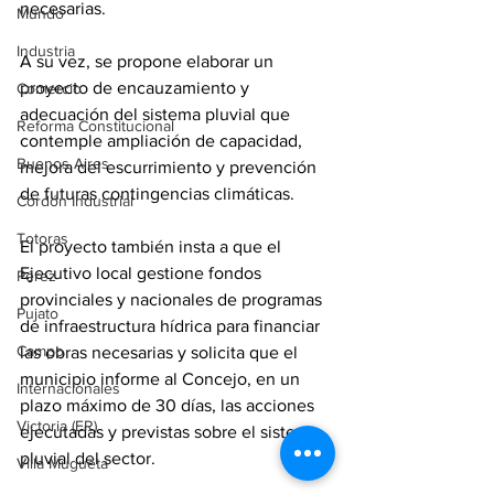
necesarias. 
Mundo
Industria
A su vez, se propone elaborar un 
proyecto de encauzamiento y 
Comercio
adecuación del sistema pluvial que 
Reforma Constitucional
contemple ampliación de capacidad, 
Buenos Aires
mejora del escurrimiento y prevención 
de futuras contingencias climáticas.
Cordón Industrial
Totoras
El proyecto también insta a que el 
Ejecutivo local gestione fondos 
Pérez
provinciales y nacionales de programas 
Pujato
de infraestructura hídrica para financiar 
Campo
las obras necesarias y solicita que el 
municipio informe al Concejo, en un 
Internacionales
plazo máximo de 30 días, las acciones 
Victoria (ER)
ejecutadas y previstas sobre el sistema 
pluvial del sector.
Villa Mugueta