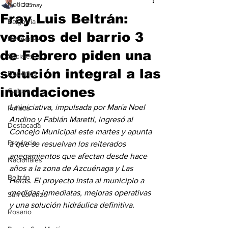
Noticias
22 may
Fray Luis Beltrán:
Baigorria
vecinos del barrio 3
Bermúdez
de Febrero piden una
Sociales
solución integral a las
Deportes
inundaciones
Cultura
La iniciativa, impulsada por María Noel 
Política
Andino y Fabián Maretti, ingresó al 
Destacada
Concejo Municipal este martes y apunta 
Provincia
a que se resuelvan los reiterados 
anegamientos que afectan desde hace 
Nacionales
años a la zona de Azcuénaga y Las 
Beltrán
Heras. El proyecto insta al municipio a 
medidas inmediatas, mejoras operativas 
San Lorenzo
y una solución hidráulica definitiva.
Rosario