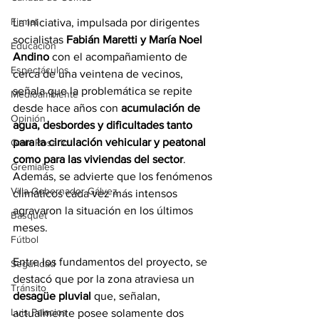
Firmat
La iniciativa, impulsada por dirigentes 
socialistas 
Fabián Maretti y María Noel 
Educación
Andino 
con el acompañamiento de 
Espectáculos
cerca de una veintena de vecinos, 
señala que la problemática se repite 
Medioambiente
desde hace años con 
acumulación de 
Opinión
agua, desbordes y dificultades tanto 
para la circulación vehicular y peatonal 
Gran Rosario
como para las viviendas del sector
. 
Gremiales
Además, se advierte que los fenómenos 
Villa Gobernador Gálvez
climáticos cada vez más intensos 
agravaron la situación en los últimos 
Básquet
meses.
Fútbol
Entre los fundamentos del proyecto, se 
Seguridad
destacó que por la zona atraviesa un 
Tránsito
desagüe pluvial
 que, señalan, 
Luis Palacios
actualmente posee solamente dos 