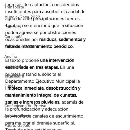
ingresos de captación, considerados 
Transporte
insuficientes para absorber el caudal de 
Mundial Qatar 2022
agua durante precipitaciones fuertes. 
También se mencionó que la situación 
Policiales
podría agravarse por obstrucciones 
Carcarañá
ocasionadas por 
residuos, sedimentos y 
falta de mantenimiento periódico.
Elecciones 2023
Andino
El texto propone
 una intervención 
Sociedad
escalonada en tres etapas. 
En una 
primera instancia, solicita al 
Legislatura
Departamento Ejecutivo Municipal la 
Funes
limpieza inmediata, desobstrucción y 
mantenimiento integral de cunetas, 
Servicios
zanjas e ingresos pluviales
, además de 
Comunicado de Prensa
la profundización y adecuación 
Automovilismo
provisoria de canales de escurrimiento 
para mejorar el drenaje superficial. 
Puerto Gaboto
También pide establecer un 