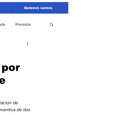
Quienes somos
ada
Provincia
Región
Santa Fe
 por
Liga Sanlorencina
e
spectáculos
zación de 
eventiva de dos 