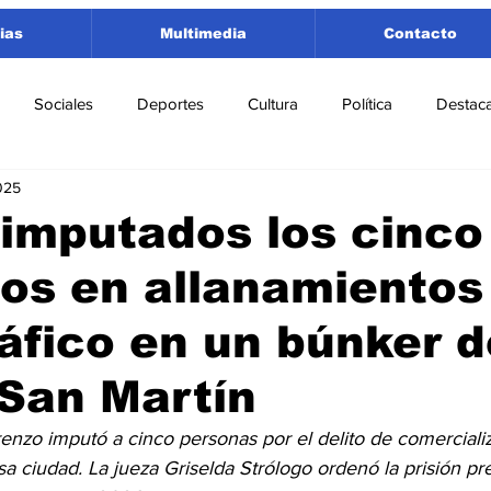
ias
Multimedia
Contacto
Sociales
Deportes
Cultura
Política
Destac
025
 Lorenzo
Rosario
Puerto San Martín
Ricardone
imputados los cinco
os en allanamientos
tamento San Lorenzo
Pujato
Turismo
Economía
áfico en un búnker d
e Fútbol
Cañada de Gómez
Firmat
Educación
E
San Martín
renzo imputó a cinco personas por el delito de comerciali
a ciudad. La jueza Griselda Strólogo ordenó la prisión pr