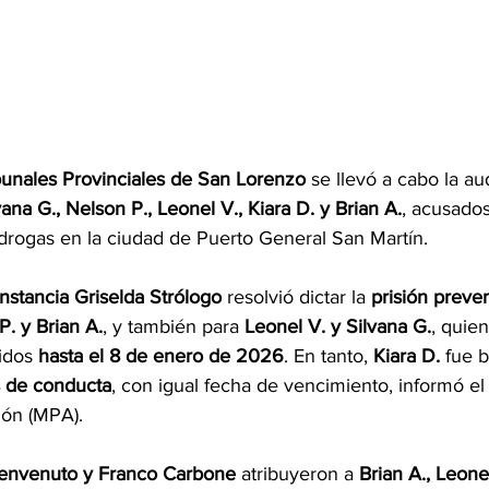
bunales Provinciales de San Lorenzo
 se llevó a cabo la au
vana G., Nelson P., Leonel V., Kiara D. y Brian A.
, acusados
drogas en la ciudad de Puerto General San Martín.
nstancia Griselda Strólogo
 resolvió dictar la 
prisión preven
P. y Brian A.
, y también para 
Leonel V. y Silvana G.
, quie
idos 
hasta el 8 de enero de 2026
. En tanto, 
Kiara D.
 fue 
as de conducta
, con igual fecha de vencimiento, informó el 
ión (MPA).
 Benvenuto y Franco Carbone
 atribuyeron a 
Brian A., Leone