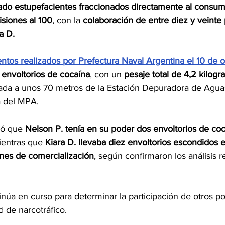
ado estupefacientes fraccionados directamente al consum
isiones al 100
, con la 
colaboración de entre diez y veinte
a D.
entos realizados por Prefectura Naval Argentina el 10 de 
 envoltorios de cocaína
, con un 
pesaje total de 4,2 kilog
ada a unos 70 metros de la Estación Depuradora de Aguas
da del MPA.
ó que 
Nelson P. tenía en su poder dos envoltorios de coc
ientras que 
Kiara D. llevaba diez envoltorios escondidos e
ines de comercialización
, según confirmaron los análisis r
inúa en curso para determinar la participación de otros po
d de narcotráfico.