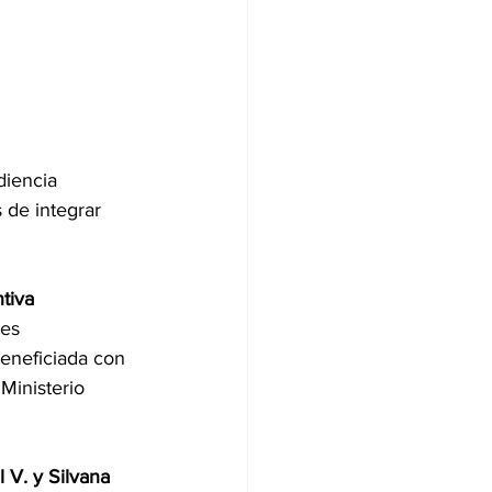
diencia 
 de integrar 
tiva 
nes 
beneficiada con 
Ministerio 
l V. y Silvana 