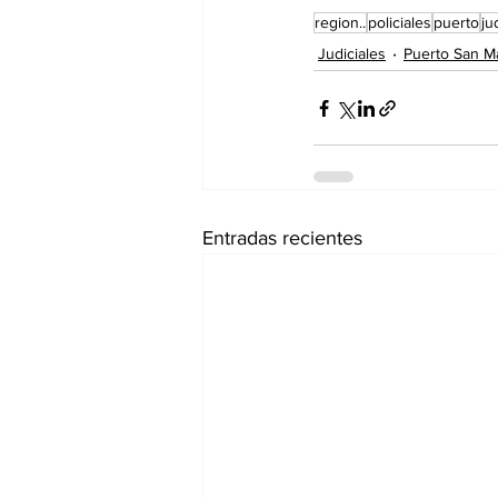
region..
policiales
puerto
ju
Judiciales
Puerto San Ma
Entradas recientes