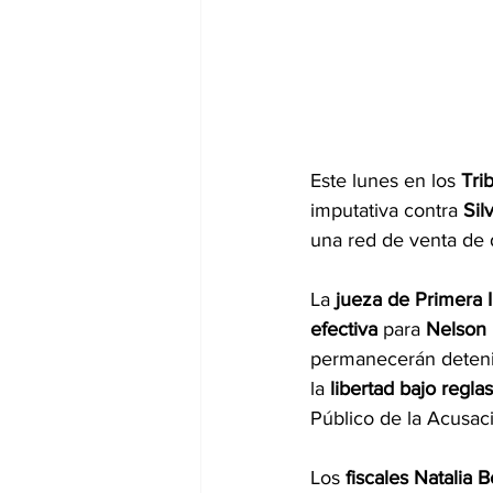
Este lunes en los 
Tri
imputativa contra 
Sil
una red de venta de 
La 
jueza de Primera I
efectiva
 para 
Nelson 
permanecerán deten
la 
libertad bajo regl
Público de la Acusac
Los 
fiscales Natalia