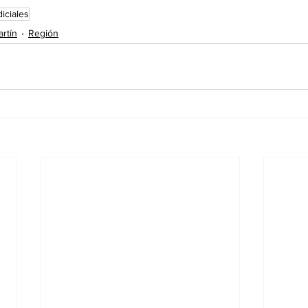
diciales
rtín
Región