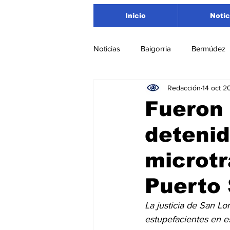
Inicio
Notic
Noticias
Baigorria
Bermúdez
Redacción
14 oct 2
Nacionales
Beltrán
San
Fueron 
detenid
Timbúes
Roldán
Depar
microtr
Salud
Asociación Rosarina d
Puerto 
La justicia de San Lo
Medioambiente
estupefacientes en es