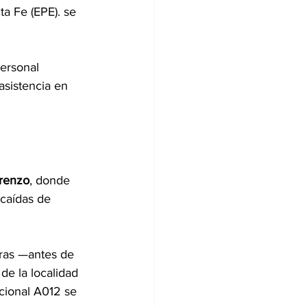
ta Fe (EPE). se 
ersonal 
asistencia en 
orenzo
, donde 
 caídas de 
oras —antes de 
 de la localidad 
cional A012 se 