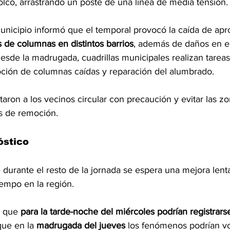
olcó, arrastrando un poste de una línea de media tensión.
municipio informó que el temporal provocó la caída de a
 de columnas en distintos barrios
, además de daños en el
esde la madrugada, cuadrillas municipales realizan tareas
oción de columnas caídas y reparación del alumbrado.
itaron a los vecinos circular con precaución y evitar las 
os de remoción.
óstico 
 durante el resto de la jornada se espera una mejora lenta
iempo en la región. 
ó que 
para la tarde-noche del miércoles podrían registrars
que en la 
madrugada del jueves
 los fenómenos podrían vo