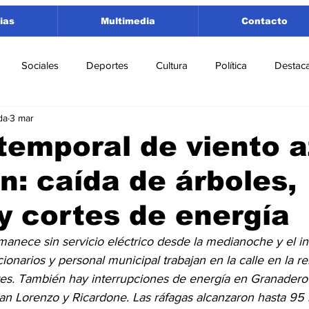
ias
Multimedia
Contacto
Sociales
Deportes
Cultura
Política
Destac
da
3 mar
 Lorenzo
Rosario
Puerto San Martín
Ricardone
temporal de viento 
ón: caída de árboles,
tamento San Lorenzo
Pujato
Turismo
Economía
y cortes de energía
e Fútbol
Cañada de Gómez
Firmat
Educación
E
rmanece sin servicio eléctrico desde la medianoche y el i
cionarios y personal municipal trabajan en la calle en la 
tes. También hay interrupciones de energía en Granadero 
n Lorenzo y Ricardone. Las ráfagas alcanzaron hasta 95