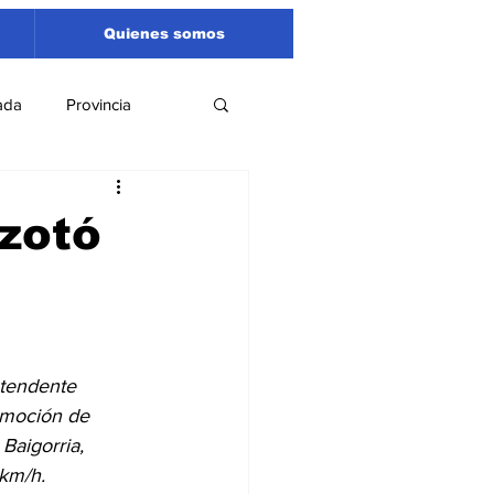
Quienes somos
ada
Provincia
Región
Santa Fe
azotó
Liga Sanlorencina
spectáculos
ntendente 
remoción de 
Baigorria, 
 km/h.