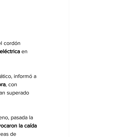
el cordón 
eléctrica
 en 
tico, informó a 
ora
, con 
ían superado 
eno, pasada la 
vocaron la caída 
reas de 