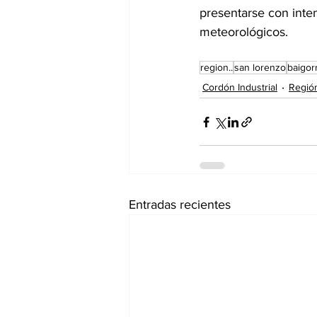
presentarse con inte
meteorológicos.
region..
san lorenzo
baigorr
Cordón Industrial
Regió
Entradas recientes