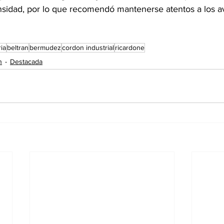
nsidad, por lo que recomendó mantenerse atentos a los av
ia
beltran
bermudez
cordon industrial
ricardone
n
Destacada