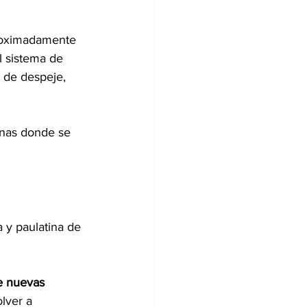
proximadamente 
 sistema de 
 de despeje, 
zonas donde se 
 y paulatina de 
e nuevas 
lver a 