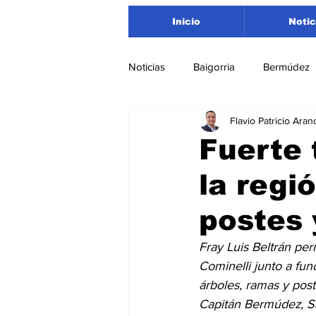
Inicio
Notic
Noticias
Baigorria
Bermúdez
Flavio Patricio Aran
Nacionales
Beltrán
San
Fuerte 
la regi
Timbúes
Roldán
Depar
postes 
Salud
Asociación Rosarina d
Fray Luis Beltrán pe
Cominelli junto a fun
árboles, ramas y pos
Medioambiente
Capitán Bermúdez, Sa