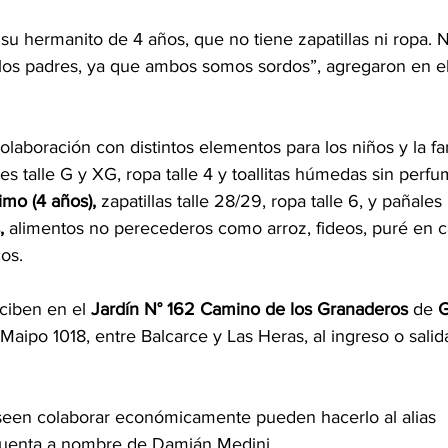
u hermanito de 4 años, que no tiene zapatillas ni ropa. 
los padres, ya que ambos somos sordos”, agregaron en e
olaboración con distintos elementos para los niños y la fam
es talle G y XG, ropa talle 4 y toallitas húmedas sin perfu
mo (4 años), 
zapatillas talle 28/29, ropa talle 6, y pañal
, 
alimentos no perecederos como arroz, fideos, puré en ca
os.
ciben en el 
Jardín N° 162 Camino de los Granaderos
 de 
G
Maipo 1018, entre Balcarce y Las Heras, al ingreso o salid
een colaborar económicamente pueden hacerlo al alias 
cuenta a nombre de Damián Medini.