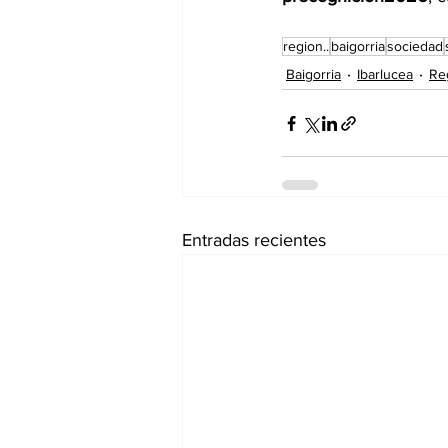
region..
baigorria
sociedad
Baigorria
Ibarlucea
Re
Entradas recientes