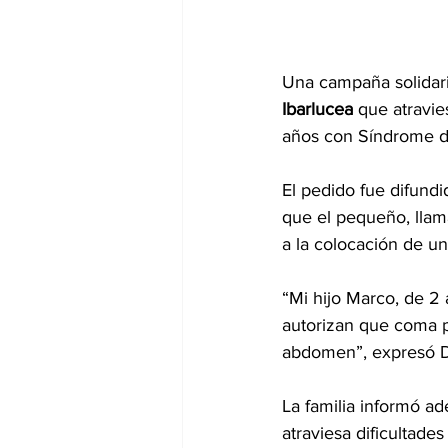
Una campaña solidari
Ibarlucea
 que atravie
años con Síndrome d
El pedido fue difundi
que el pequeño, llam
a la colocación de un
“Mi hijo Marco, de 2
autorizan que coma p
abdomen”, expresó D
La familia informó a
atraviesa dificultade