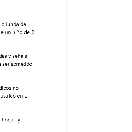
 oriunda de 
de un niño de 2 
das
 y señala 
 ser sometido 
dicos no 
strico en el 
 hogar, y 