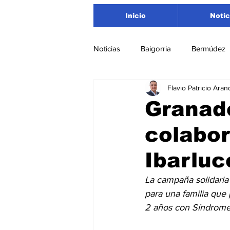
Inicio
Notic
Noticias
Baigorria
Bermúdez
Flavio Patricio Aran
Nacionales
Beltrán
San
Granade
colabor
Timbúes
Roldán
Depar
Ibarluc
Salud
Asociación Rosarina d
La campaña solidaria
para una familia que
2 años con Síndrome
Medioambiente