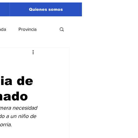
Quienes somos
ada
Provincia
Región
Santa Fe
ia de
Liga Sanlorencina
rnado
spectáculos
imera necesidad 
do a un niño de 
rria.