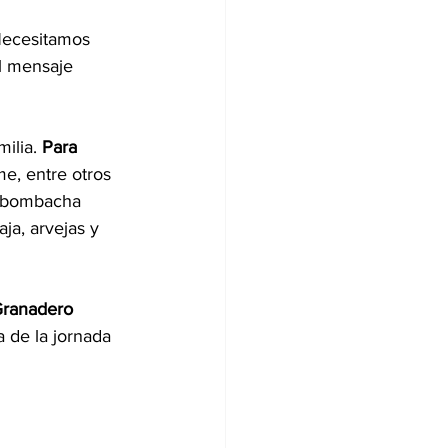
Necesitamos 
l mensaje 
ilia. 
Para 
me, entre otros 
es bombacha 
ja, arvejas y 
ranadero 
a de la jornada 