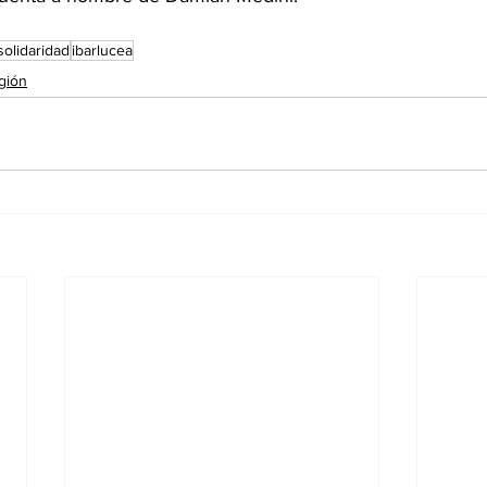
solidaridad
ibarlucea
gión