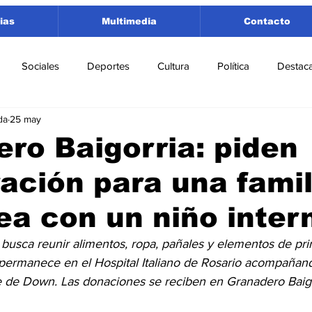
ias
Multimedia
Contacto
Sociales
Deportes
Cultura
Política
Destac
da
25 may
 Lorenzo
Rosario
Puerto San Martín
Ricardone
ro Baigorria: piden
ación para una famil
tamento San Lorenzo
Pujato
Turismo
Economía
ea con un niño inte
e Fútbol
Cañada de Gómez
Firmat
Educación
E
 busca reunir alimentos, ropa, pañales y elementos de pr
 permanece en el Hospital Italiano de Rosario acompañan
 de Down. Las donaciones se reciben en Granadero Baigo