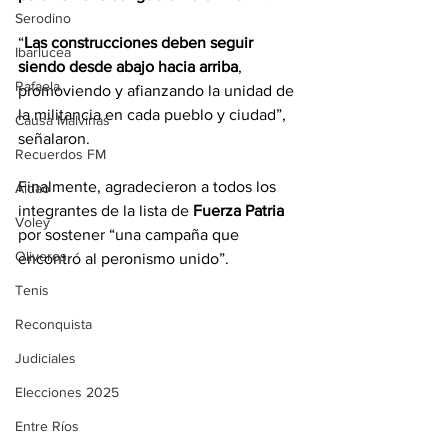
Serodino
“
Las construcciones deben seguir 
Ibarlucea
siendo desde abajo hacia arriba
, 
Rafaela
promoviendo y afianzando la unidad de 
la militancia en cada pueblo y ciudad”, 
Causa Malvinas
señalaron.
Recuerdos FM
Finalmente, agradecieron a todos los 
Aldao
integrantes de la lista de
 Fuerza Patria
Voley
por sostener “una campaña que 
Oliveros
encontró al peronismo unido”.
Tenis
Reconquista
Judiciales
Elecciones 2025
Entre Ríos