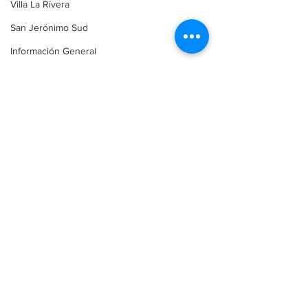
Villa La Rivera
San Jerónimo Sud
Información General
Monje
provincia
politica
Política
Provincia
Destacada
Ver todo
Entradas recientes