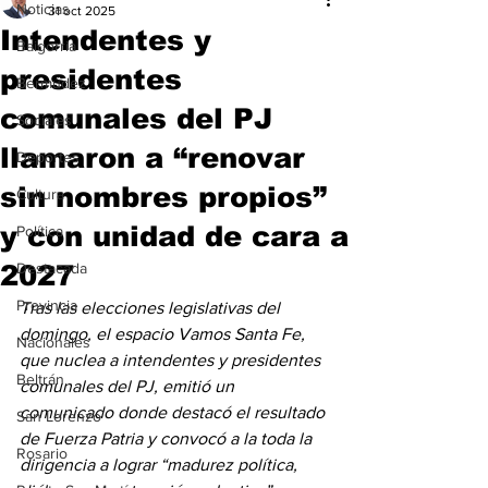
Noticias
31 oct 2025
Intendentes y
Baigorria
presidentes
Bermúdez
comunales del PJ
Sociales
llamaron a “renovar
Deportes
sin nombres propios”
Cultura
y con unidad de cara a
Política
2027
Destacada
Provincia
Tras las elecciones legislativas del 
domingo, el espacio Vamos Santa Fe, 
Nacionales
que nuclea a intendentes y presidentes 
Beltrán
comunales del PJ, emitió un 
comunicado donde destacó el resultado 
San Lorenzo
de Fuerza Patria y convocó a la toda la 
Rosario
dirigencia a lograr “madurez política, 