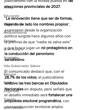
justicialismo con la mirada puesta en 
las 
elecciones provinciales de 2027
.
Firmat
Educación
“
La renovación tiene que ser de formas, 
dejando de lado los nombres propios
”, 
Espectáculos
expresaron desde la organización 
Medioambiente
política surgida hace algunos años con 
Opinión
la premisa de que “nadie se salva solo” 
y que busca jugar un 
rol protagónico en 
Gran Rosario
la conducción del peronismo 
Gremiales
santafesino
.
Villa Gobernador Gálvez
El comunicado destacó que, con el 
Básquet
28,7% de los votos
, el justicialismo 
Fútbol
sostuvo las tres bancas en Diputados 
Nacionales
 en disputa, pero señaló que 
Seguridad
el desafío inmediato será 
fortalecer una 
Tránsito
propuesta electoral programática
, con 
una construcción territorial amplia.
Luis Palacios