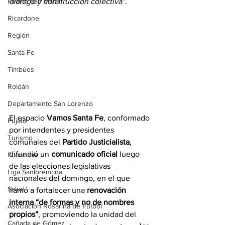
Puerto San Martín
diálogo y construcción colectiva”.
Ricardone
Región
Santa Fe
Timbúes
Roldán
Departamento San Lorenzo
El espacio 
Vamos Santa Fe
, conformado 
Pujato
por intendentes y presidentes 
Turismo
comunales del 
Partido Justicialista
, 
difundió un 
comunicado oficial
 luego 
Economía
de las elecciones legislativas 
Liga Sanlorencina
nacionales del domingo, en el que 
Salud
llamó a fortalecer una 
renovación 
interna “de formas y no de nombres 
Asociación Rosarina de Fútbol
propios”
, promoviendo la unidad del 
Cañada de Gómez