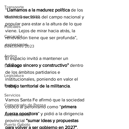
Transporte
“
Llamamos a la madurez política
 de los 
distintos sectores del campo nacional y 
Mundial Qatar 2022
popular para estar a la altura de lo que 
Policiales
viene. Lejos de mirar hacia atrás, la 
Carcarañá
renovación tiene que ser profunda”, 
expresaron.
Elecciones 2023
Andino
El espacio invitó a mantener un 
“diálogo sincero y constructivo”
 dentro 
Sociedad
de los ámbitos partidarios e 
Legislatura
institucionales, poniendo en valor el 
Funes
trabajo territorial de la militancia
.
Servicios
Vamos Santa Fe afirmó que la sociedad 
Comunicado de Prensa
colocó al peronismo como “
primera 
fuerza opositora
” y pidió a la dirigencia 
Automovilismo
provincial 
“sumar ideas y propuestas 
Puerto Gaboto
para volver a ser gobierno en 2027”
.