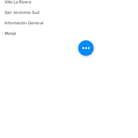
Villa La Rivera
San Jerónimo Sud
Información General
Monje
region..
policiales
san lorenzo
bermudez
Policiales
Bermúdez
Región