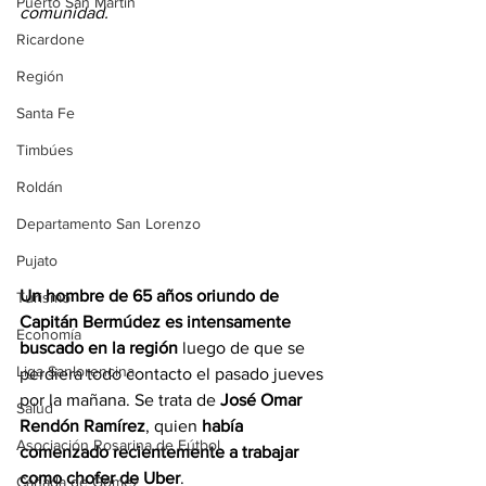
Puerto San Martín
comunidad. 
Ricardone
Región
Santa Fe
Timbúes
Roldán
Departamento San Lorenzo
Pujato
Un hombre de 65 años oriundo de 
Turismo
Capitán Bermúdez es intensamente 
Economía
buscado en la región 
luego de que se 
Liga Sanlorencina
perdiera todo contacto el pasado jueves 
por la mañana. Se trata de 
José Omar 
Salud
Rendón Ramírez
, quien 
había 
Asociación Rosarina de Fútbol
comenzado recientemente a trabajar 
como chofer de Uber
. 
Cañada de Gómez