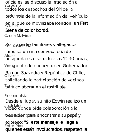
oficiales, se dispuso la irradiación a 
Serodino
todos los despachos del 911 de la 
Ibarlucea
provincia de la información del vehículo 
en el que se movilizaba Rendón: 
un Fiat 
Rafaela
Siena de color bordó
.
Causa Malvinas
Por su parte, familiares y allegados 
Recuerdos FM
impulsaron una convocatoria de 
Aldao
búsqueda este sábado a las 10:30 horas, 
con punto de encuentro en Gobernador 
Voley
Ramón Saavedra y República de Chile, 
Oliveros
solicitando la participación de vecinos 
Tenis
para colaborar en el rastrillaje.
Reconquista
Desde el lugar, su hijo Edwin realizó un 
Judiciales
video donde pide colaboración a la 
población para encontrar a su papá y 
Elecciones 2025
expresó: 
"Si este mensaje le llega a 
Entre Ríos
quienes están involucrados, respeten la 