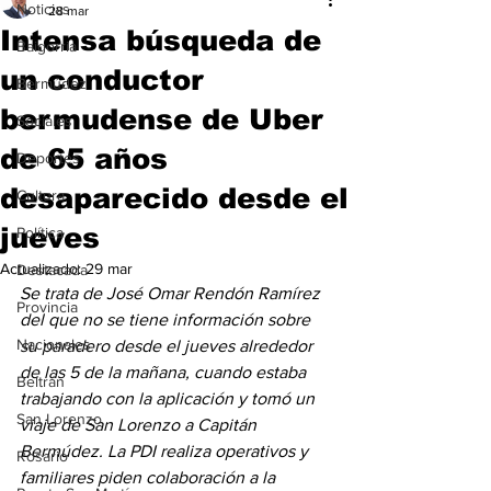
Noticias
28 mar
Intensa búsqueda de
Baigorria
un conductor
Bermúdez
bermudense de Uber
Sociales
de 65 años
Deportes
desaparecido desde el
Cultura
jueves
Política
Actualizado:
29 mar
Destacada
Se trata de José Omar Rendón Ramírez 
Provincia
del que no se tiene información sobre 
Nacionales
su paradero desde el jueves alrededor 
de las 5 de la mañana, cuando estaba 
Beltrán
trabajando con la aplicación y tomó un 
San Lorenzo
viaje de San Lorenzo a Capitán 
Bermúdez. La PDI realiza operativos y 
Rosario
familiares piden colaboración a la 