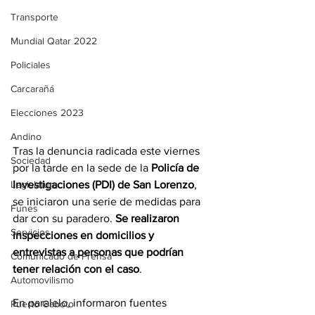
Transporte
Mundial Qatar 2022
Policiales
Carcarañá
Elecciones 2023
Andino
Tras la denuncia radicada este viernes 
Sociedad
por la tarde en la sede de la 
Policía de 
Investigaciones (PDI) de San Lorenzo
, 
Legislatura
se iniciaron una serie de medidas para 
Funes
dar con su paradero. 
Se realizaron 
Servicios
inspecciones en domicilios y 
entrevistas a personas que podrían 
Comunicado de Prensa
tener relación con el caso
. 
Automovilismo
En paralelo, informaron fuentes 
Puerto Gaboto