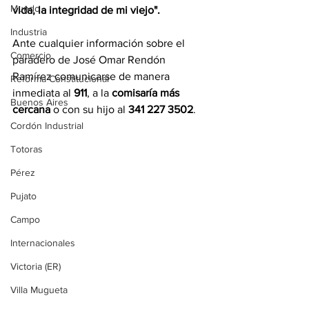
Mundo
vida, la integridad de mi viejo".
Industria
Ante cualquier información sobre el 
Comercio
paradero de José Omar Rendón 
Ramírez comunicarse de manera 
Reforma Constitucional
inmediata al 
911
, a la 
comisaría más 
Buenos Aires
cercana
 o con su hijo al 
341 227 3502
.
Cordón Industrial
Totoras
Pérez
Pujato
Campo
Internacionales
Victoria (ER)
Villa Mugueta