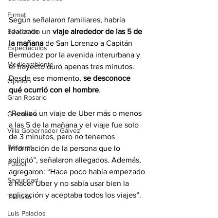
Firmat
Según señalaron familiares, habría 
Educación
realizado un 
viaje alrededor de las 5 de 
la mañana
 de San Lorenzo a Capitán 
Espectáculos
Bermúdez por la avenida interurbana y 
Medioambiente
el trayecto duró apenas tres minutos. 
Desde ese momento, 
se desconoce 
Opinión
qué ocurrió con el hombre
.
Gran Rosario
“Realizó un viaje de Uber más o menos 
Gremiales
a las 5 de la mañana y el viaje fue solo 
Villa Gobernador Gálvez
de 3 minutos, pero no tenemos 
Básquet
información de la persona que lo 
solicitó”, señalaron allegados. Además, 
Fútbol
agregaron: “Hace poco había empezado 
Seguridad
a hacer Uber y no sabía usar bien la 
aplicación y aceptaba todos los viajes”.
Tránsito
Luis Palacios